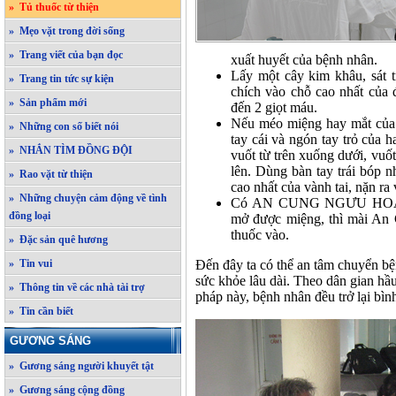
» Tủ thuốc từ thiện
» Mẹo vặt trong đời sống
» Trang viết của bạn đọc
xuất huyết của bệnh nhân.
Lấy một cây kim khâu, sát 
» Trang tin tức sự kiện
chích vào chỗ cao nhất của 
» Sản phẩm mới
đến 2 giọt máu.
Nếu méo miệng hay mắt của 
» Những con số biết nói
tay cái và ngón tay trỏ của h
» NHẮN TÌM ĐỒNG ĐỘI
vuốt từ trên xuống dưới, vuốt
lên. Dùng bàn tay trái bóp n
» Rao vặt từ thiện
cao nhất của vành tai, nặn ra 
» Những chuyện cảm động về tình
Có AN CUNG NGƯU HOÀNG,
đồng loại
mở được miệng, thì mài An
thuốc vào.
» Đặc sản quê hương
» Tin vui
Đến đây ta có thể an tâm chuyển bệ
sức khỏe lâu dài. Theo dân gian hầ
» Thông tin về các nhà tài trợ
pháp này, bệnh nhân đều trở lại bình
» Tin cần biết
GƯƠNG SÁNG
» Gương sáng người khuyết tật
» Gương sáng cộng đồng