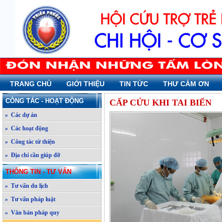
TRANG CHỦ
GIỚI THIỆU
TIN TỨC
THƯ CẢM ƠN
CÔNG TÁC - HOẠT ĐỘNG
CẤP CỨU KHI TAI BIẾN
» Các dự án
» Các hoạt động
» Công tác từ thiện
» Địa chỉ cần giúp đỡ
THÔNG TIN - TƯ VẤN
» Tư vấn du lịch
» Tư vấn pháp luật
» Văn bản pháp quy