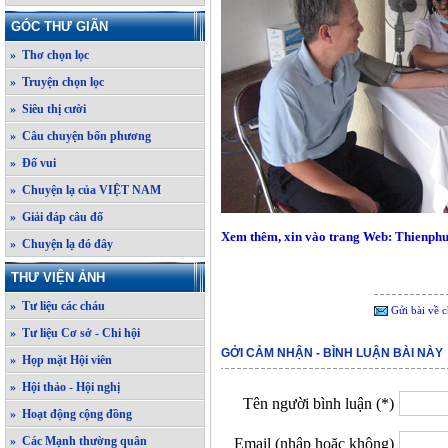
GÓC THƯ GIÃN
» Thơ chọn lọc
» Truyện chọn lọc
» Siêu thị cười
» Câu chuyện bốn phương
» Đố vui
» Chuyện lạ của VIỆT NAM
» Giải đáp câu đố
Xem thêm, xin vào trang Web: Thienph
» Chuyện lạ đó đây
THƯ VIỆN ẢNH
» Tư liệu các cháu
Gửi bài về c
» Tư liệu Cơ sở - Chi hội
GỞI CẢM NHẬN - BÌNH LUẬN BÀI NÀY
» Họp mặt Hội viên
» Hội thảo - Hội nghị
Tên người bình luận (*)
» Hoạt động cộng đồng
» Các Mạnh thường quân
Email (nhập hoặc không)