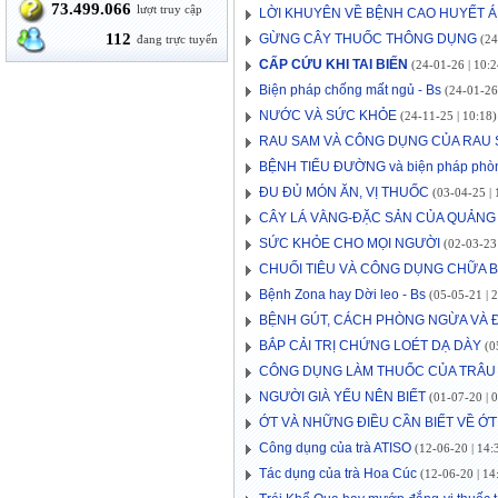
73.499.066
lượt truy cập
LỜI KHUYÊN VỀ BỆNH CAO HUYẾT Á
112
GỪNG CÂY THUỐC THÔNG DỤNG
đang trực tuyến
(24
CẤP CỨU KHI TAI BIẾN
(24-01-26 | 10:2
Biện pháp chống mất ngủ - Bs
(24-01-26 
NƯỚC VÀ SỨC KHỎE
(24-11-25 | 10:18)
RAU SAM VÀ CÔNG DỤNG CỦA RAU
BỆNH TIỂU ĐƯỜNG và biện pháp phò
ĐU ĐỦ MÓN ĂN, VỊ THUỐC
(03-04-25 | 
CÂY LÁ VẰNG-ĐẶC SẢN CỦA QUẢNG 
SỨC KHỎE CHO MỌI NGƯỜI
(02-03-23 
CHUỐI TIÊU VÀ CÔNG DỤNG CHỮA 
Bệnh Zona hay Dời leo - Bs
(05-05-21 | 2
BỆNH GÚT, CÁCH PHÒNG NGỪA VÀ Đ
BẮP CẢI TRỊ CHỨNG LOÉT DẠ DÀY
(05
CÔNG DỤNG LÀM THUỐC CỦA TRÂU
NGƯỜI GIÀ YẾU NÊN BIẾT
(01-07-20 | 0
ỚT VÀ NHỮNG ĐIỀU CẦN BIẾT VỀ ỚT
Công dụng của trà ATISO
(12-06-20 | 14:
Tác dụng của trà Hoa Cúc
(12-06-20 | 14