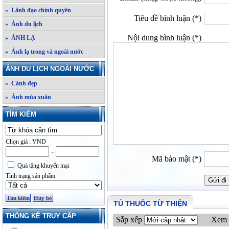
» Lãnh đạo chính quyền
Tiêu đề bình luận (*)
» Ảnh du lịch
Nội dung bình luận (*)
» ẢNH LẠ
» Ảnh lạ trong và ngoài nước
ẢNH DU LỊCH NGOÀI NƯỚC
» Cảnh đẹp
» Ảnh mùa xuân
TÌM KIẾM
Chọn giá : VND
-
Mã bảo mật (*)
Quà tặng khuyến mại
Tình trạng sản phẩm
TỦ THUỐC TỪ THIỆN
THỐNG KÊ TRUY CẬP
Sắp xếp
Xem 