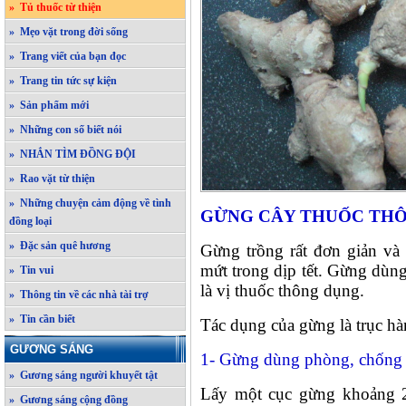
» Tủ thuốc từ thiện
» Mẹo vặt trong đời sống
» Trang viết của bạn đọc
» Trang tin tức sự kiện
» Sản phẩm mới
» Những con số biết nói
» NHẮN TÌM ĐỒNG ĐỘI
» Rao vặt từ thiện
» Những chuyện cảm động về tình
GỪNG CÂY THUỐC TH
đồng loại
» Đặc sản quê hương
Gừng trồng rất đơn giản và
mứt trong dịp tết. Gừng dùn
» Tin vui
là vị thuốc thông dụng.
» Thông tin về các nhà tài trợ
» Tin cần biết
Tác dụng của gừng là trục hà
GƯƠNG SÁNG
1- Gừng dùng phòng, chống
» Gương sáng người khuyết tật
Lấy một cục gừng khoảng 2
» Gương sáng cộng đồng