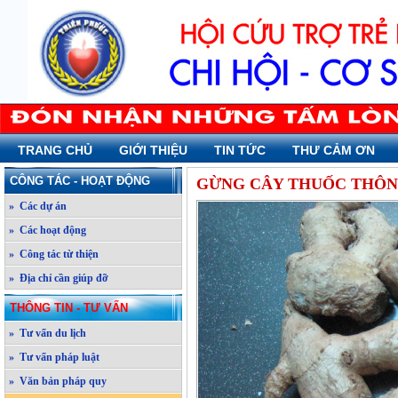
TRANG CHỦ
GIỚI THIỆU
TIN TỨC
THƯ CẢM ƠN
CÔNG TÁC - HOẠT ĐỘNG
GỪNG CÂY THUỐC THÔ
» Các dự án
» Các hoạt động
» Công tác từ thiện
» Địa chỉ cần giúp đỡ
THÔNG TIN - TƯ VẤN
» Tư vấn du lịch
» Tư vấn pháp luật
» Văn bản pháp quy