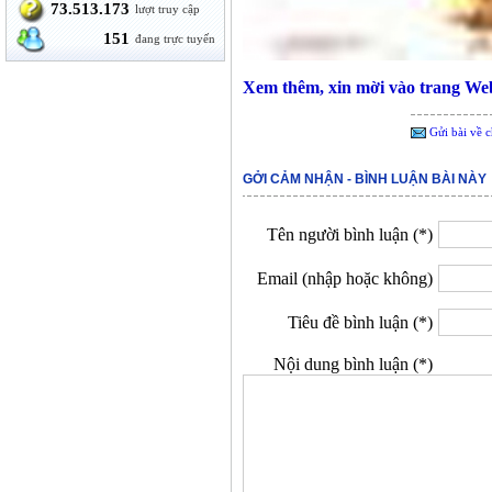
73.513.173
lượt truy cập
151
đang trực tuyến
Xem thêm, xin mời vào trang W
Gửi bài về c
GỞI CẢM NHẬN - BÌNH LUẬN BÀI NÀY
Tên người bình luận (*)
Email (nhập hoặc không)
Tiêu đề bình luận (*)
Nội dung bình luận (*)