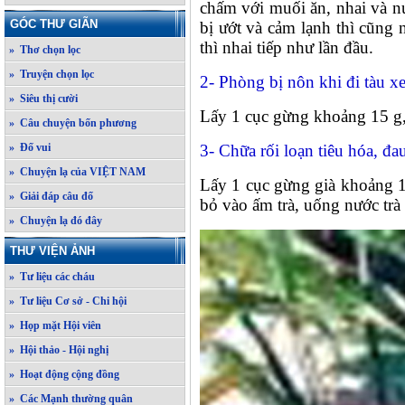
chấm với muối ăn, nhai và nu
GÓC THƯ GIÃN
bị ướt và cảm lạnh thì cũng 
thì nhai tiếp như lần đầu.
» Thơ chọn lọc
» Truyện chọn lọc
2- Phòng bị nôn khi đi tàu x
» Siêu thị cười
Lấy 1 cục gừng khoảng 15 g, 
» Câu chuyện bốn phương
» Đố vui
3- Chữa rối loạn tiêu hóa, đ
» Chuyện lạ của VIỆT NAM
Lấy 1 cục gừng già khoảng 1
» Giải đáp câu đố
bỏ vào ấm trà, uống nước trà 
» Chuyện lạ đó đây
THƯ VIỆN ẢNH
» Tư liệu các cháu
» Tư liệu Cơ sở - Chi hội
» Họp mặt Hội viên
» Hội thảo - Hội nghị
» Hoạt động cộng đồng
» Các Mạnh thường quân