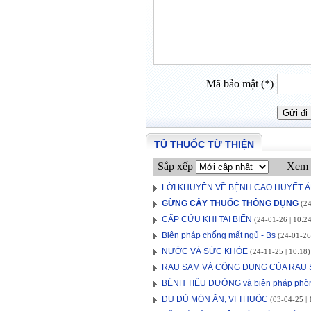
Mã bảo mật (*)
TỦ THUỐC TỪ THIỆN
Sắp xếp
Xem 
LỜI KHUYÊN VỀ BỆNH CAO HUYẾT Á
GỪNG CÂY THUỐC THÔNG DỤNG
(24
CẤP CỨU KHI TAI BIẾN
(24-01-26 | 10:24
Biện pháp chống mất ngủ - Bs
(24-01-26 
NƯỚC VÀ SỨC KHỎE
(24-11-25 | 10:18)
RAU SAM VÀ CÔNG DỤNG CỦA RAU
BỆNH TIỂU ĐƯỜNG và biện pháp phò
ĐU ĐỦ MÓN ĂN, VỊ THUỐC
(03-04-25 | 