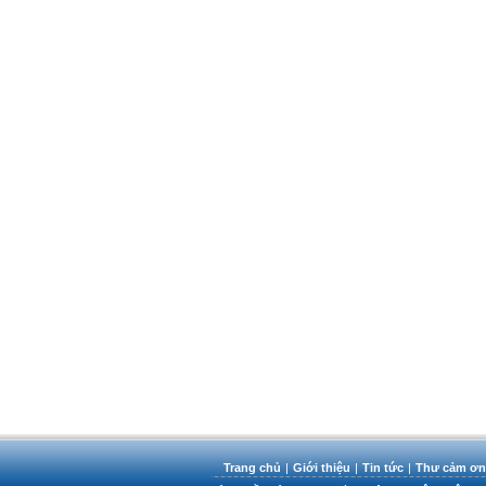
Trang chủ
|
Giới thiệu
|
Tin tức
|
Thư cảm ơn