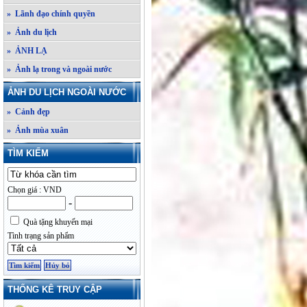
» Lãnh đạo chính quyền
» Ảnh du lịch
» ẢNH LẠ
» Ảnh lạ trong và ngoài nước
ẢNH DU LỊCH NGOÀI NƯỚC
» Cảnh đẹp
» Ảnh mùa xuân
TÌM KIẾM
Chọn giá : VND
-
Quà tặng khuyến mại
Tình trạng sản phẩm
THỐNG KÊ TRUY CẬP