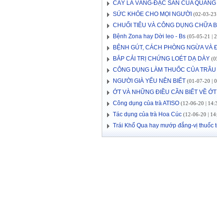
CÂY LÁ VẰNG-ĐẶC SẢN CỦA QUẢNG 
SỨC KHỎE CHO MỌI NGƯỜI
(02-03-23 
CHUỐI TIÊU VÀ CÔNG DỤNG CHỮA 
Bệnh Zona hay Dời leo - Bs
(05-05-21 | 2
BỆNH GÚT, CÁCH PHÒNG NGỪA VÀ Đ
BẮP CẢI TRỊ CHỨNG LOÉT DẠ DÀY
(05
CÔNG DỤNG LÀM THUỐC CỦA TRÂU
NGƯỜI GIÀ YẾU NÊN BIẾT
(01-07-20 | 0
ỚT VÀ NHỮNG ĐIỀU CẦN BIẾT VỀ ỚT
Công dụng của trà ATISO
(12-06-20 | 14:
Tác dụng của trà Hoa Cúc
(12-06-20 | 14
Trái Khổ Qua hay mướp đắng-vị thuốc t