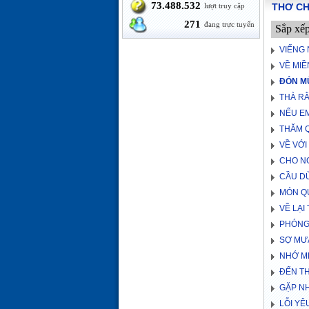
73.488.532
lượt truy cập
THƠ C
271
đang trực tuyến
Sắp xế
VIẾNG
VỀ MI
ĐÓN M
THÀ R
NẾU EM
THĂM Q
VỀ VỚI
CHO NG
CẦU D
MÓN Q
VỀ LẠI
PHÓNG
SỢ MƯ
NHỚ M
ĐẾN T
GẶP N
LỖI YÊ