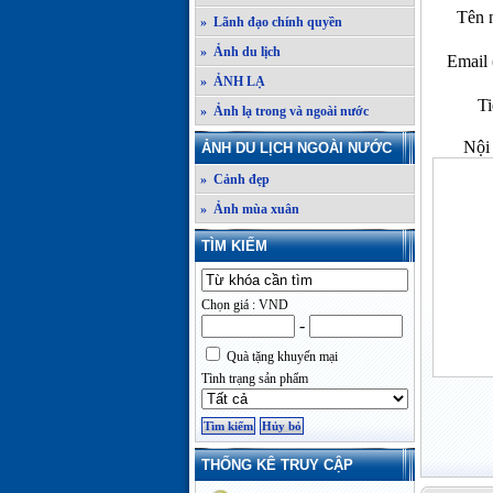
Tên n
» Lãnh đạo chính quyền
» Ảnh du lịch
Email 
» ẢNH LẠ
Ti
» Ảnh lạ trong và ngoài nước
Nội 
ẢNH DU LỊCH NGOÀI NƯỚC
» Cảnh đẹp
» Ảnh mùa xuân
TÌM KIẾM
Chọn giá : VND
-
Quà tặng khuyến mại
Tình trạng sản phẩm
THỐNG KÊ TRUY CẬP