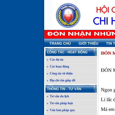
TRANG CHỦ
GIỚI THIỆU
TIN 
CÔNG TÁC - HOẠT ĐỘNG
ĐÓN 
» Các dự án
» Các hoạt động
ĐÓN 
» Công tác từ thiện
» Địa chỉ cần giúp đỡ
THÔNG TIN - TƯ VẤN
Ngọn g
» Tư vấn du lịch
Li lắc 
» Tư vấn pháp luật
Má em 
» Văn bản pháp quy