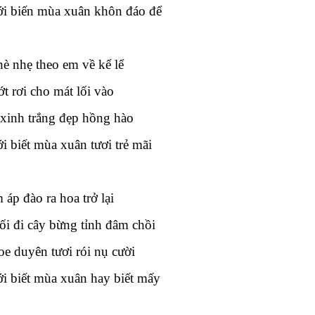
i biến mùa xuân khôn đáo để
è nhẹ theo em về kể lể
t rơi cho mát lối vào
xinh trắng đẹp hồng hào
i biết mùa xuân tươi trẻ mãi
 áp đào ra hoa trở lại
ối đi cây bừng tỉnh đâm chồi
e duyên tươi rói nụ cười
i biết mùa xuân hay biết mấy