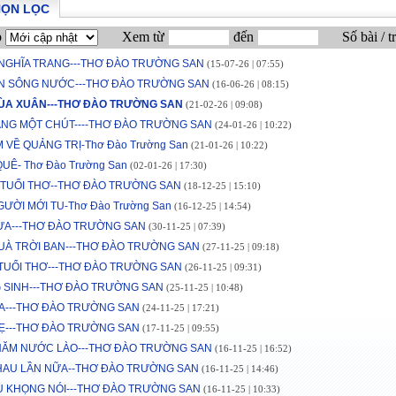
HỌN LỌC
p
Xem từ
đến
Số bài / t
 NGHĨA TRANG---THƠ ĐÀO TRƯỜNG SAN
(15-07-26 | 07:55)
ỀN SÔNG NƯỚC---THƠ ĐÀO TRƯỜNG SAN
(16-06-26 | 08:15)
ÙA XUÂN---THƠ ĐÀO TRƯỜNG SAN
(21-02-26 | 09:08)
ẰNG MỘT CHÚT----THƠ ĐÀO TRƯỜNG SAN
(24-01-26 | 10:22)
 VỀ QUẢNG TRỊ-Thơ Đào Trường San
(21-01-26 | 10:22)
UÊ- Thơ Đào Trường San
(02-01-26 | 17:30)
 TUỔI THƠ--THƠ ĐÀO TRƯỜNG SAN
(18-12-25 | 15:10)
ƯỜI MỚI TU-Thơ Đào Trường San
(16-12-25 | 14:54)
ỪA---THƠ ĐÀO TRƯỜNG SAN
(30-11-25 | 07:39)
UÀ TRỜI BAN---THƠ ĐÀO TRƯỜNG SAN
(27-11-25 | 09:18)
 TUỔI THƠ---THƠ ĐÀO TRƯỜNG SAN
(26-11-25 | 09:31)
 SINH---THƠ ĐÀO TRƯỜNG SAN
(25-11-25 | 10:48)
A---THƠ ĐÀO TRƯỜNG SAN
(24-11-25 | 17:21)
Ẹ---THƠ ĐÀO TRƯỜNG SAN
(17-11-25 | 09:55)
HĂM NƯỚC LÀO---THƠ ĐÀO TRƯỜNG SAN
(16-11-25 | 16:52)
HAU LẦN NỮA--THƠ ĐÀO TRƯỜNG SAN
(16-11-25 | 14:46)
U KHỌNG NÓI---THƠ ĐÀO TRƯỜNG SAN
(16-11-25 | 10:33)