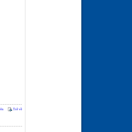
ĐÓN MÙA XUÂN---THƠ
ĐÀO TRƯỜNG SAN
(21-02-26 | 09:08)
rên
Trở về