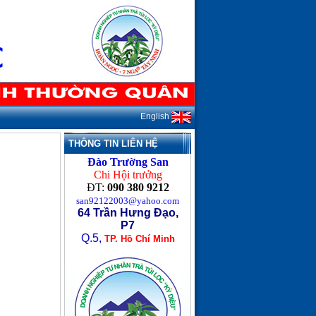
English
THÔNG TIN LIÊN HỆ
Đào Trường San
Chi Hội trưởng
ĐT:
090 380 9212
san92122003@yahoo.com
64 Trần Hưng Đạo,
P7
Q.5,
TP. Hồ Chí Minh