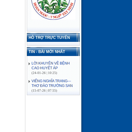
HỖ TRỢ TRỰC TUYẾN
TIN - BÀI MỚI NHẤT
LỜI KHUYÊN VỀ BỆNH
CAO HUYẾT ÁP
(24-01-26 | 10:25)
VIẾNG NGHĨA TRANG---
THƠ ĐÀO TRƯỜNG SAN
(15-07-26 | 07:55)
ĐẢO CỒN CỎ
(03-07-26 | 08:04)
Lịch sử hình thành
(03-07-26 | 08:04)
VỀ MIỀN SÔNG NƯỚC---
THƠ ĐÀO TRƯỜNG SAN
(16-06-26 | 08:15)