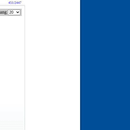
451/2447
rang