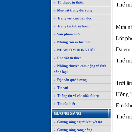
» Tủ thuốc từ thiện
Thế mớ
» Mẹo vặt trong đời sống
» Trang viết của bạn đọc
Mưa nh
» Trang tin tức sự kiện
» Sản phẩm mới
Lớt phớ
» Những con số biết nói
Da em 
» NHẮN TÌM ĐỒNG ĐỘI
» Rao vặt từ thiện
Thế mớ
» Những chuyện cảm động về tình
đồng loại
» Đặc sản quê hương
Trời ấm
» Tin vui
Hồng l
» Thông tin về các nhà tài trợ
» Tin cần biết
Em kho
GƯƠNG SÁNG
Thế mớ
» Gương sáng người khuyết tật
» Gương sáng cộng đồng