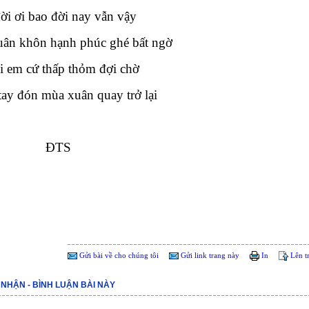
ời ơi bao đời nay vẫn vậy
ân khôn hạnh phúc ghé bất ngờ
i em cứ thấp thỏm đợi chờ
tay đón mùa xuân quay trở lại
ĐTS
Gửi bài về cho chúng tôi
Gửi link trang này
In
Lên t
 NHẬN - BÌNH LUẬN BÀI NÀY