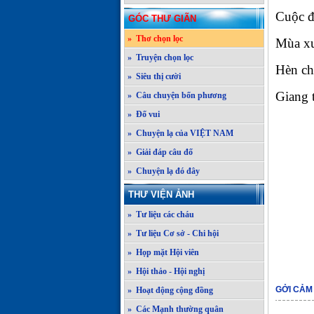
Cuộc đ
GÓC THƯ GIÃN
» Thơ chọn lọc
Mùa xu
» Truyện chọn lọc
Hèn ch
» Siêu thị cười
Giang 
» Câu chuyện bốn phương
» Đố vui
» Chuyện lạ của VIỆT NAM
» Giải đáp câu đố
» Chuyện lạ đó đây
THƯ VIỆN ẢNH
» Tư liệu các cháu
» Tư liệu Cơ sở - Chi hội
» Họp mặt Hội viên
» Hội thảo - Hội nghị
GỞI CẢM
» Hoạt động cộng đồng
» Các Mạnh thường quân