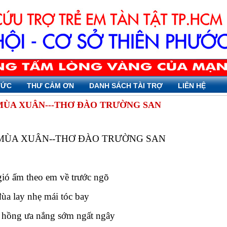
TỨC
THƯ CẢM ƠN
DANH SÁCH TÀI TRỢ
LIÊN HỆ
MÙA XUÂN---THƠ ĐÀO TRƯỜNG SAN
MÙA XUÂN--THƠ ĐÀO TRƯỜNG SAN
ió ấm theo em về trước ngõ
đùa lay nhẹ mái tóc bay
hồng ưa nắng sớm ngất ngây