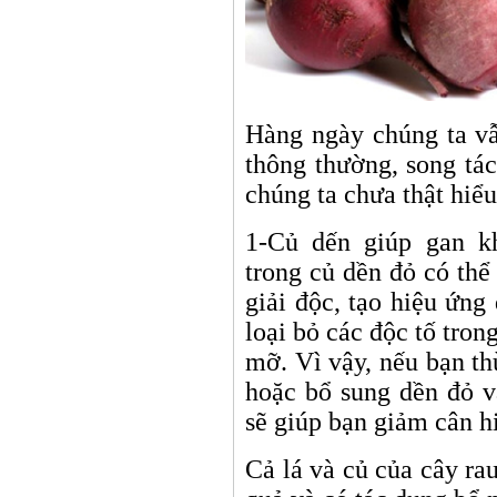
Hàng ngày chúng ta vẫ
thông thường, song tá
chúng ta chưa thật hiểu
1-Củ dến giúp gan 
trong củ dền đỏ có th
giải độc, tạo hiệu ứn
loại bỏ các độc tố tron
mỡ. Vì vậy, nếu bạn t
hoặc bổ sung dền đỏ v
sẽ giúp bạn giảm cân h
Cả lá và củ của cây rau