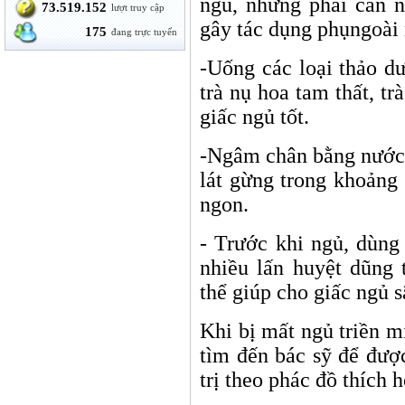
ngủ, nhưng phải cân n
73.519.152
lượt truy cập
gây tác dụng phụngoà
175
đang trực tuyến
-Uống các loại thảo d
trà nụ hoa tam thất, tr
giấc ngủ tốt.
-Ngâm chân bằng nước
lát gừng trong khoảng
ngon.
- Trước khi ngủ, dùng
nhiều lấn huyệt dũng 
thể giúp cho giấc ngủ s
Khi bị mất ngủ triền m
tìm đến bác sỹ để đượ
trị theo phác đồ thích 