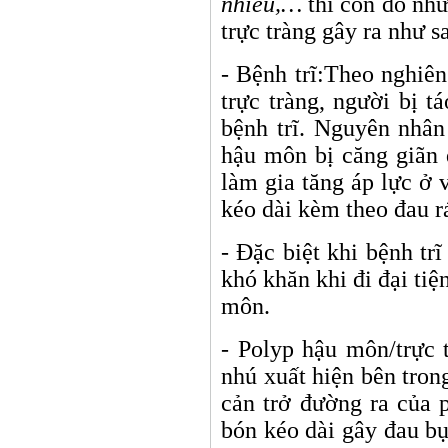
nhiều,…
thì còn do nh
trực tràng gây ra như s
- Bệnh trĩ:Theo nghiê
trực tràng, người bị t
bệnh trĩ. Nguyên nhân
hậu môn bị căng giãn 
làm gia tăng áp lực ở 
kéo dài kèm theo đau 
- Đặc biệt khi bệnh tr
khó khăn khi đi đại tiệ
môn.
- Polyp hậu môn/trực 
nhú xuất hiện bên tron
cản trở đường ra của 
bón kéo dài gây đau bụ