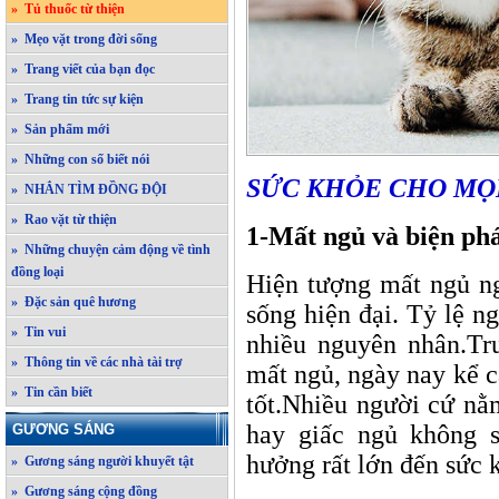
» Tủ thuốc từ thiện
» Mẹo vặt trong đời sống
» Trang viết của bạn đọc
» Trang tin tức sự kiện
» Sản phẩm mới
» Những con số biết nói
SỨC KHỎE CHO MỌ
» NHẮN TÌM ĐỒNG ĐỘI
» Rao vặt từ thiện
1-
M
ất ngủ và biện ph
» Những chuyện cảm động về tình
đồng loại
Hiện tượng mất ngủ ng
» Đặc sản quê hương
sống hiện đại. Tỷ lệ n
» Tin vui
nhiều nguyên nhân.Tr
» Thông tin về các nhà tài trợ
mất ngủ, ngày nay kể c
» Tin cần biết
tốt.Nhiều người cứ nằ
hay giấc ngủ không s
GƯƠNG SÁNG
hưởng rất lớn đến sức 
» Gương sáng người khuyết tật
» Gương sáng cộng đồng