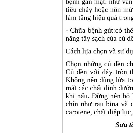
bệnh gan mật, như vàn
tiêu chảy hoặc nôn mử
làm tăng hiệu quả trong
- Chữa b
ệnh gút:
có thể
năng tẩy sạch của củ d
Cách lựa chọn và sử dụ
Chọn những củ dền ch
Củ dền với đáy tròn t
Không nên dùng lửa to
mất các chất dinh dưỡn
khi nấu. Đừng nên bỏ 
chín như rau bina và c
carotene, chất diệp lục,
Sưu tầm( Ngu