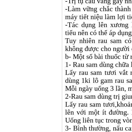
-Trị tụ cầu vàng gây nh
-Làm vững chắc thành
máy tiết niệu làm lợi t
-Tác dụng lên xương 
tiểu nên có thể áp dụng
Tuy nhiên rau sam có
không được cho người 
b- Một số bài thuốc từ
1- Rau sam dùng chữa l
Lấy rau sam tươi vắt 
dùng 1ki lô gam rau sa
Mỗi ngày uống 3 lần, 
2-Rau sam dùng trị gi
Lấy rau sam tươi,khoả
lên với một ít đường.
Uống liên tục trong vòn
3- Bình thường, nấu ca