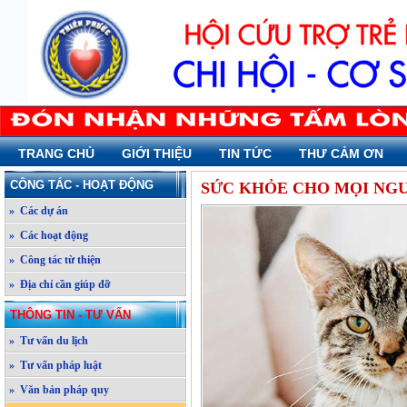
TRANG CHỦ
GIỚI THIỆU
TIN TỨC
THƯ CẢM ƠN
CÔNG TÁC - HOẠT ĐỘNG
SỨC KHỎE CHO MỌI NG
» Các dự án
» Các hoạt động
» Công tác từ thiện
» Địa chỉ cần giúp đỡ
THÔNG TIN - TƯ VẤN
» Tư vấn du lịch
» Tư vấn pháp luật
» Văn bản pháp quy