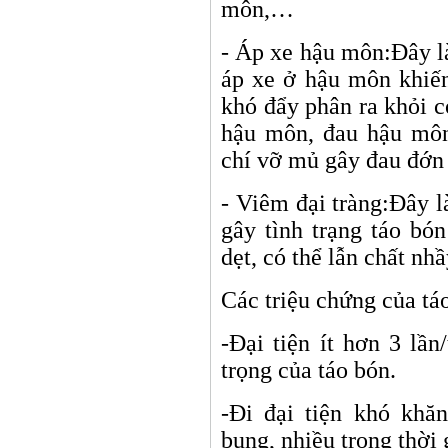
môn,…
- Áp xe hậu môn:Đây là
áp xe ở hậu môn khiế
khó đẩy phân ra khỏi c
hậu môn, đau hậu môn
chí vỡ mủ gây đau đớ
- Viêm đại tràng:Đây l
gây tình trạng táo bó
dẹt, có thể lẫn chất nh
Các triệu chứng của tá
-Đại tiện ít hơn 3 lầ
trọng của táo bón.
-Đi đại tiện khó khă
bụng, nhiều trong thời 