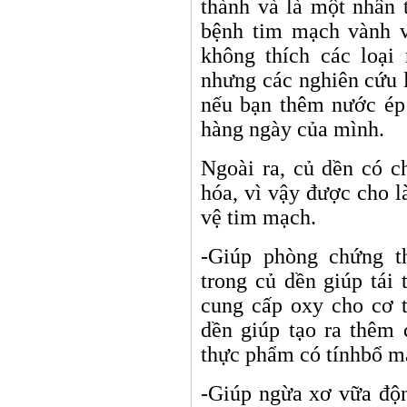
thành và là một nhân 
bệnh tim mạch vành v
không thích các loại
nhưng các nghiên cứu l
nếu bạn thêm nước ép
hàng ngày của mình.
Ngoài ra, củ dền có c
hóa, vì vậy được cho l
vệ tim mạch.
-Giúp phòng chứng t
trong củ dền giúp tái 
cung cấp oxy cho cơ 
dền giúp tạo ra thêm 
thực phẩm có tínhbổ m
-Giúp ngừa xơ vữa độ