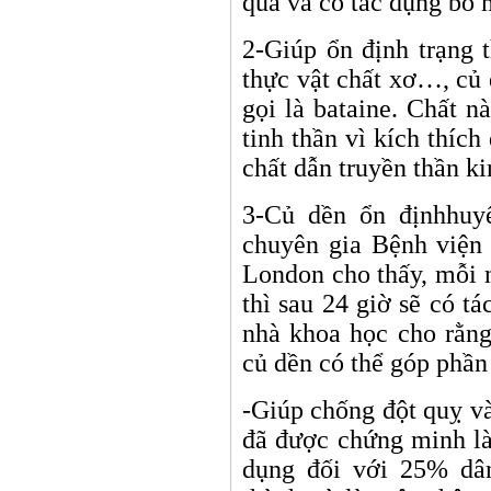
quả và có tác dụng bổ 
2-Giúp ổn định trạng t
thực vật chất xơ…, củ
gọi là bataine. Chất n
tinh thần vì kích thích
chất dẫn truyền thần ki
3-Củ dền ổn địnhhuy
chuyên gia Bệnh viện
London cho thấy, mỗi 
thì sau 24 giờ sẽ có t
nhà khoa học cho rằng
củ dền có thể góp phần
-Giúp chống đột quỵ v
đã được chứng minh là
dụng đối với 25% dân