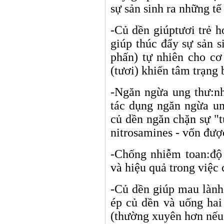
sự sản sinh ra những t
-Củ dền giúptươi trẻ h
giúp thúc đẩy sự sản s
phấn) tự nhiên cho cơ
(tươi) khiến tâm trạng 
-Ngăn ngừa ung thư:nh
tác dụng ngăn ngừa un
củ dền ngăn chặn sự "t
nitrosamines - vốn đượ
-Chống nhiễm toan:
độ
và hiệu quả trong việc
-Củ dền giúp mau lành
ép củ dền và uống hai
(thường xuyên hơn nếu