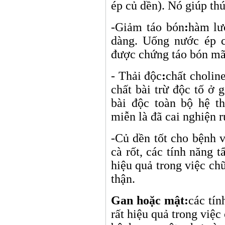
ép củ dền). Nó giúp thú
-Giảm táo bón
:
hàm lượ
dàng. Uống nước ép c
được chứng táo bón mã
- Thải độc
:
chất cholin
chất bài trừ độc tố ở
bài độc toàn bộ hệ t
miễn là đã cai nghiện 
-Củ dền tốt cho b
ệnh v
cà rốt, các tính năng t
hiệu quả trong việc ch
thận.
Gan hoặc mật:
các tín
rất hiệu quả trong việc