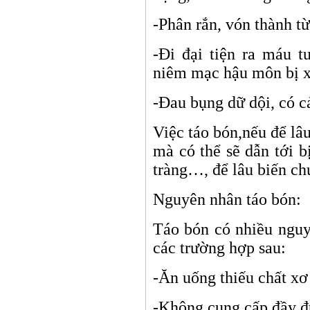
-Phân rắn, vón thành t
-Đi đại tiện ra máu 
niêm mạc hậu môn bị x
-Đau bụng dữ dội, có c
Việc táo bón,nếu để lâ
mà có thể sẽ dẫn tới bị
tràng
…
, để lâu biến ch
Nguyên nhân táo bón:
Táo bón có nhiều nguy
các trường hợp sau:
-Ăn uống thiếu chất xơ
-Không cung cấp đầy đ