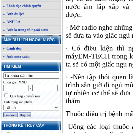
nước ấm lắp xắp và 
» Lãnh đạo chính quyền
được.
» Ảnh du lịch
» ẢNH LẠ
- Mở radio nghe những
» Ảnh lạ trong và ngoài nước
sẽ đưa ta vào giấc ngủ 
ẢNH DU LỊCH NGOÀI NƯỚC
· Có điều kiện thì n
» Cảnh đẹp
má
yEM-TECH trong kh
» Ảnh mùa xuân
ta sẽ có một giấc ngủ n
TÌM KIẾM
· -Nên tập thói quen 
Chọn giá : VND
trình sẵn giờ đi ngủ m
-
tự nhiên cơ thể sẽ đư
Quà tặng khuyến mại
thấm
Tình trạng sản phẩm
Thuốc điều trị bệnh mấ
-Uống các loại thuốc 
THỐNG KÊ TRUY CẬP