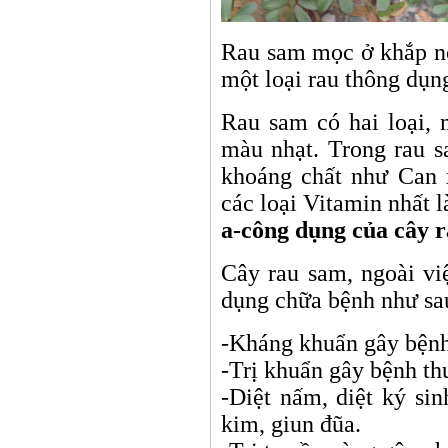
Rau sam mọc ở khắp nơ
một loại rau thông dụng
Rau sam có hai loại, 
màu nhạt. Trong rau s
khoáng chất như Can x
các loại Vitamin nhất l
a-
công dụng của cây r
Cây rau sam, ngoài vi
dụng chữa bệnh như sa
-Kháng khuẩn gây bệnh 
-Trị khuẩn gây bệnh t
-Diệt nấm, diệt ký si
kim, giun đũa.