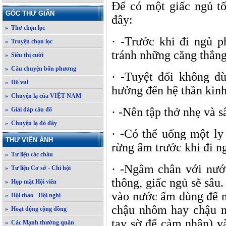
Để có một giấc ngủ tố
GÓC THƯ GIÃN
đây:
» Thơ chọn lọc
· -Trước khi đi ngủ p
» Truyện chọn lọc
tránh những căng thẳng
» Siêu thị cười
» Câu chuyện bốn phương
· -Tuyệt đối không d
» Đố vui
hưởng đến hệ thần kin
» Chuyện lạ của VIỆT NAM
· -Nên tập thở nhẹ và s
» Giải đáp câu đố
» Chuyện lạ đó đây
· -Có thể uống một ly
THƯ VIỆN ẢNH
rừng ấm trước khi đi n
» Tư liệu các cháu
· -Ngâm chân với nướ
» Tư liệu Cơ sở - Chi hội
thông, giấc ngủ sẽ sâu.
» Họp mặt Hội viên
vào nước ấm dùng để n
» Hội thảo - Hội nghị
chậu nhôm hay chậu n
» Hoạt động cộng đồng
tay sờ để cảm nhận) v
» Các Mạnh thường quân