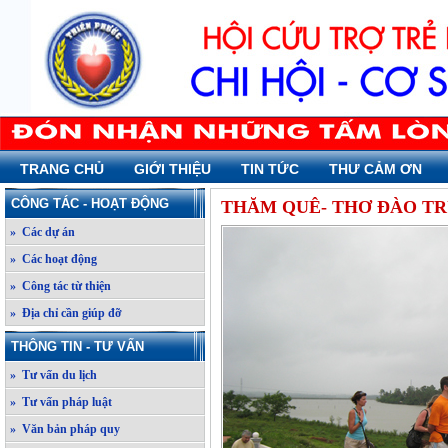
TRANG CHỦ
GIỚI THIỆU
TIN TỨC
THƯ CẢM ƠN
CÔNG TÁC - HOẠT ĐỘNG
THĂM QUÊ- THƠ ĐÀO T
» Các dự án
» Các hoạt động
» Công tác từ thiện
» Địa chỉ cần giúp đỡ
THÔNG TIN - TƯ VẤN
» Tư vấn du lịch
» Tư vấn pháp luật
» Văn bản pháp quy