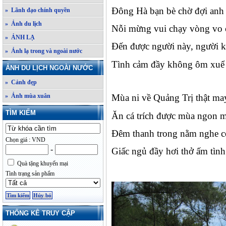
Đông Hà bạn bè chờ đợi anh 
» Lãnh đạo chính quyền
» Ảnh du lịch
Nỗi mừng vui chạy vòng vo
» ẢNH LẠ
Đến được người này, người k
» Ảnh lạ trong và ngoài nước
Tình cảm đầy không ôm xuể
ẢNH DU LỊCH NGOÀI NƯỚC
» Cảnh đẹp
» Ảnh mùa xuân
Mùa ni về Quảng Trị thật ma
TÌM KIẾM
Ăn cá trích được mùa ngon 
Đêm thanh trong nằm nghe c
Chọn giá : VND
-
Giấc ngủ đầy hơi thở ấm tình
Quà tặng khuyến mại
Tình trạng sản phẩm
THỐNG KÊ TRUY CẬP