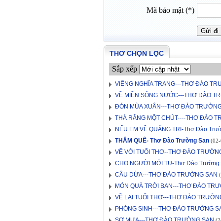
Mã bảo mật (*)
THƠ CHỌN LỌC
Sắp xếp
VIẾNG NGHĨA TRANG---THƠ ĐÀO T
VỀ MIỀN SÔNG NƯỚC---THƠ ĐÀO T
ĐÓN MÙA XUÂN---THƠ ĐÀO TRƯỜN
THÀ RẰNG MỘT CHÚT----THƠ ĐÀO 
NẾU EM VỀ QUẢNG TRỊ-Thơ Đào Trư
THĂM QUÊ- Thơ Đào Trường San
(02-
VỀ VỚI TUỔI THƠ--THƠ ĐÀO TRƯỜN
CHO NGƯỜI MỚI TU-Thơ Đào Trường
CẦU DỪA---THƠ ĐÀO TRƯỜNG SAN
(
MÓN QUÀ TRỜI BAN---THƠ ĐÀO TR
VỀ LẠI TUỔI THƠ---THƠ ĐÀO TRƯỜN
PHÓNG SINH---THƠ ĐÀO TRƯỜNG S
SỢ MƯA---THƠ ĐÀO TRƯỜNG SAN
(2