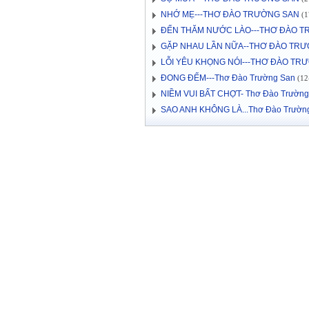
NHỚ MẸ---THƠ ĐÀO TRƯỜNG SAN
(1
ĐẾN THĂM NƯỚC LÀO---THƠ ĐÀO 
GẶP NHAU LẦN NỮA--THƠ ĐÀO TR
LỖI YÊU KHỌNG NÓI---THƠ ĐÀO TR
ĐONG ĐẾM---Thơ Đào Trường San
(12-
NIỀM VUI BẤT CHỢT- Thơ Đào Trường
SAO ANH KHÔNG LÀ...Thơ Đào Trườn