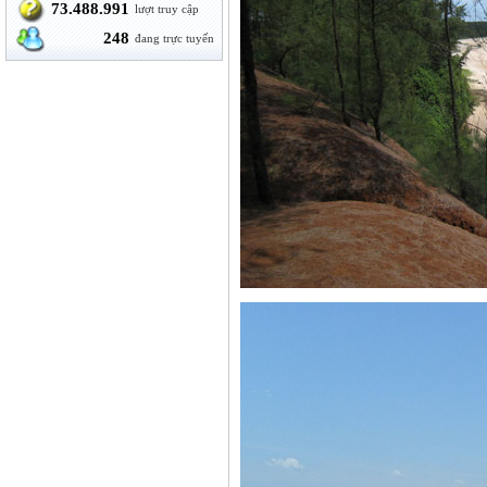
73.488.991
lượt truy cập
248
đang trực tuyến