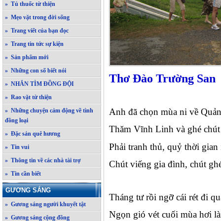
» Tủ thuốc từ thiện
» Mẹo vặt trong đời sống
» Trang viết của bạn đọc
» Trang tin tức sự kiện
» Sản phẩm mới
» Những con số biết nói
Thơ Đào Trường San
» NHẮN TÌM ĐỒNG ĐỘI
» Rao vặt từ thiện
Anh đã chọn mùa ni về Quản
» Những chuyện cảm động về tình
đồng loại
Thăm Vĩnh Linh và ghé chú
» Đặc sản quê hương
Phải tranh thủ, quỷ thời gian í
» Tin vui
» Thông tin về các nhà tài trợ
Chút viếng gia đình, chút gh
» Tin cần biết
GƯƠNG SÁNG
Tháng tư rồi ngỡ cái rét đi qu
» Gương sáng người khuyết tật
Ngọn gió vét cuối mùa hơi l
» Gương sáng cộng đồng