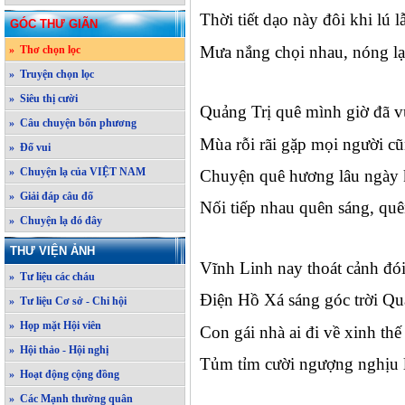
Thời tiết dạo này đôi khi lú l
GÓC THƯ GIÃN
Mưa nắng chọi nhau, nóng lạ
» Thơ chọn lọc
» Truyện chọn lọc
» Siêu thị cười
Quảng Trị quê mình giờ đã v
» Câu chuyện bốn phương
Mùa rỗi rãi gặp mọi người c
» Đố vui
» Chuyện lạ của VIỆT NAM
Chuyện quê hương lâu ngày 
» Giải đáp câu đố
Nối tiếp nhau quên sáng, quê
» Chuyện lạ đó đây
THƯ VIỆN ẢNH
Vĩnh Linh nay thoát cảnh đó
» Tư liệu các cháu
Điện Hồ Xá sáng góc trời Qu
» Tư liệu Cơ sở - Chi hội
» Họp mặt Hội viên
Con gái nhà ai đi về xinh thế
» Hội thảo - Hội nghị
Tủm tỉm cười ngượng nghịu
» Hoạt động cộng đồng
» Các Mạnh thường quân