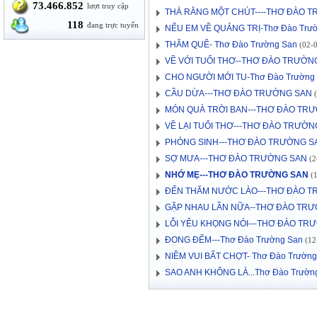
73.466.852
lượt truy cập
THÀ RẰNG MỘT CHÚT----THƠ ĐÀO 
118
đang trực tuyến
NẾU EM VỀ QUẢNG TRỊ-Thơ Đào Trư
THĂM QUÊ- Thơ Đào Trường San
(02-0
VỀ VỚI TUỔI THƠ--THƠ ĐÀO TRƯỜN
CHO NGƯỜI MỚI TU-Thơ Đào Trường
CẦU DỪA---THƠ ĐÀO TRƯỜNG SAN
(
MÓN QUÀ TRỜI BAN---THƠ ĐÀO TR
VỀ LẠI TUỔI THƠ---THƠ ĐÀO TRƯỜN
PHÓNG SINH---THƠ ĐÀO TRƯỜNG S
SỢ MƯA---THƠ ĐÀO TRƯỜNG SAN
(2
NHỚ MẸ---THƠ ĐÀO TRƯỜNG SAN
(1
ĐẾN THĂM NƯỚC LÀO---THƠ ĐÀO 
GẶP NHAU LẦN NỮA--THƠ ĐÀO TR
LỖI YÊU KHỌNG NÓI---THƠ ĐÀO TR
ĐONG ĐẾM---Thơ Đào Trường San
(12-
NIỀM VUI BẤT CHỢT- Thơ Đào Trường
SAO ANH KHÔNG LÀ...Thơ Đào Trườn