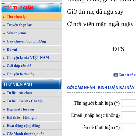
GÓC THƯ GIÃN
Giờ thì mẹ đã ngủ say
» Thơ chọn lọc
Ở nơi viên mãn ngất ngây 
» Truyện chọn lọc
» Siêu thị cười
» Câu chuyện bốn phương
ĐTS
» Đố vui
» Chuyện lạ của VIỆT NAM
» Giải đáp câu đố
» Chuyện lạ đó đây
Gửi bài về c
THƯ VIỆN ẢNH
GỞI CẢM NHẬN - BÌNH LUẬN BÀI NÀY
» Tư liệu các cháu
» Tư liệu Cơ sở - Chi hội
Tên người bình luận (*)
» Họp mặt Hội viên
Email (nhập hoặc không)
» Hội thảo - Hội nghị
» Hoạt động cộng đồng
Tiêu đề bình luận (*)
» Các Mạnh thường quân