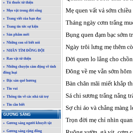
» Tủ thuốc từ thiện
Mẹ quen vất vả sớm chiều
» Mẹo vặt trong đời sống
» Trang viết của bạn đọc
Tháng ngày cơm trắng mu
» Trang tin tức sự kiện
Bụng quen đạm bạc sớm tr
» Sản phẩm mới
» Những con số biết nói
Ngày trôi lưng mẹ thêm c
» NHẮN TÌM ĐỒNG ĐỘI
Đời quen lo lắng cho chồ
» Rao vặt từ thiện
» Những chuyện cảm động về tình
Đông về mẹ vẫn sớm hôm
đồng loại
» Đặc sản quê hương
Bàn chân mãi miết khắp t
» Tin vui
Sá chi sương trắng nắng tr
» Thông tin về các nhà tài trợ
» Tin cần biết
Sợ chi áo và chẳng màng l
GƯƠNG SÁNG
Trọn đời mẹ chỉ nhìn qua
» Gương sáng người khuyết tật
Ruộng vườn, gà vịt, cơm
» Gương sáng cộng đồng