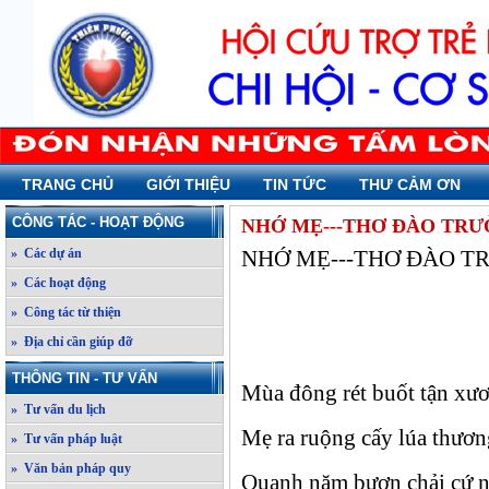
TRANG CHỦ
GIỚI THIỆU
TIN TỨC
THƯ CẢM ƠN
CÔNG TÁC - HOẠT ĐỘNG
NHỚ MẸ---THƠ ĐÀO TRƯ
» Các dự án
NHỚ MẸ---THƠ ĐÀO T
» Các hoạt động
» Công tác từ thiện
» Địa chỉ cần giúp đỡ
THÔNG TIN - TƯ VẤN
Mùa đông rét buốt tận xư
» Tư vấn du lịch
Mẹ ra ruộng cấy lúa thươ
» Tư vấn pháp luật
» Văn bản pháp quy
Quanh năm bươn chải cứ 