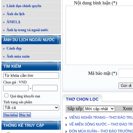
Nội dung bình luận (*)
» Lãnh đạo chính quyền
» Ảnh du lịch
» ẢNH LẠ
» Ảnh lạ trong và ngoài nước
ẢNH DU LỊCH NGOÀI NƯỚC
» Cảnh đẹp
» Ảnh mùa xuân
TÌM KIẾM
Mã bảo mật (*)
Chọn giá : VND
-
Quà tặng khuyến mại
THƠ CHỌN LỌC
Tình trạng sản phẩm
Sắp xếp
Xem 
VIẾNG NGHĨA TRANG---THƠ ĐÀO T
VỀ MIỀN SÔNG NƯỚC---THƠ ĐÀO T
THỐNG KÊ TRUY CẬP
ĐÓN MÙA XUÂN---THƠ ĐÀO TRƯỜN