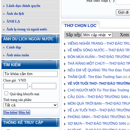
Mã bảo mật (*)
» Lãnh đạo chính quyền
» Ảnh du lịch
» ẢNH LẠ
THƠ CHỌN LỌC
» Ảnh lạ trong và ngoài nước
Sắp xếp
Xem 
ẢNH DU LỊCH NGOÀI NƯỚC
VIẾNG NGHĨA TRANG---THƠ ĐÀO T
» Cảnh đẹp
VỀ MIỀN SÔNG NƯỚC---THƠ ĐÀO T
» Ảnh mùa xuân
ĐÓN MÙA XUÂN---THƠ ĐÀO TRƯỜN
THÀ RẰNG MỘT CHÚT----THƠ ĐÀO 
TÌM KIẾM
NẾU EM VỀ QUẢNG TRỊ-Thơ Đào Trư
THĂM QUÊ- Thơ Đào Trường San
(02-0
Chọn giá : VND
VỀ VỚI TUỔI THƠ--THƠ ĐÀO TRƯỜN
-
CHO NGƯỜI MỚI TU-Thơ Đào Trường
Quà tặng khuyến mại
CẦU DỪA---THƠ ĐÀO TRƯỜNG SAN
(
Tình trạng sản phẩm
MÓN QUÀ TRỜI BAN---THƠ ĐÀO TR
VỀ LẠI TUỔI THƠ---THƠ ĐÀO TRƯỜN
PHÓNG SINH---THƠ ĐÀO TRƯỜNG S
THỐNG KÊ TRUY CẬP
SỢ MƯA---THƠ ĐÀO TRƯỜNG SAN
(2