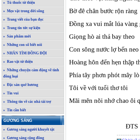
» Tủ thuốc từ thiện
Bờ đê chân bước rộn ràng
» Mẹo vặt trong đời sống
» Trang viết của bạn đọc
Đồng xa vui mắt lúa vàng 
» Trang tin tức sự kiện
Giọng hò ai thả bay theo
» Sản phẩm mới
» Những con số biết nói
Con sông nước lợ bến neo
» NHẮN TÌM ĐỒNG ĐỘI
Hoàng hôn đến hẹn thập t
» Rao vặt từ thiện
» Những chuyện cảm động về tình
Phía tây phơn phót mây lò 
đồng loại
» Đặc sản quê hương
Tôi về với tuổi thơ tôi
» Tin vui
Mãi mên nõi nhớ chao ôi 
» Thông tin về các nhà tài trợ
» Tin cần biết
GƯƠNG SÁNG
ĐTS
» Gương sáng người khuyết tật
» Gương sáng cộng đồng