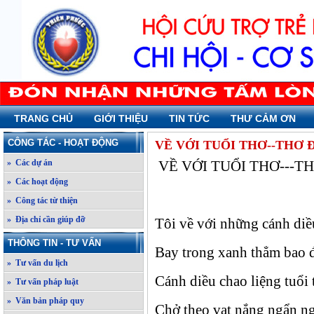
TRANG CHỦ
GIỚI THIỆU
TIN TỨC
THƯ CẢM ƠN
CÔNG TÁC - HOẠT ĐỘNG
VỀ VỚI TUỔI THƠ--THƠ
» Các dự án
VỀ VỚI TUỔI THƠ---
» Các hoạt động
» Công tác từ thiện
» Địa chỉ cần giúp đỡ
Tôi về với những cánh diề
THÔNG TIN - TƯ VẤN
Bay trong xanh thẳm bao 
» Tư vấn du lịch
Cánh diều chao liệng tuổi 
» Tư vấn pháp luật
» Văn bản pháp quy
Chở theo vạt nắng ngẩn ng