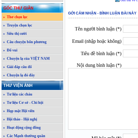
Gửi bài về c
GÓC THƯ GIÃN
GỞI CẢM NHẬN - BÌNH LUẬN BÀI NÀY
» Thơ chọn lọc
» Truyện chọn lọc
Tên người bình luận (*)
» Siêu thị cười
Email (nhập hoặc không)
» Câu chuyện bốn phương
» Đố vui
Tiêu đề bình luận (*)
» Chuyện lạ của VIỆT NAM
Nội dung bình luận (*)
» Giải đáp câu đố
» Chuyện lạ đó đây
THƯ VIỆN ẢNH
» Tư liệu các cháu
» Tư liệu Cơ sở - Chi hội
» Họp mặt Hội viên
» Hội thảo - Hội nghị
» Hoạt động cộng đồng
» Các Mạnh thường quân