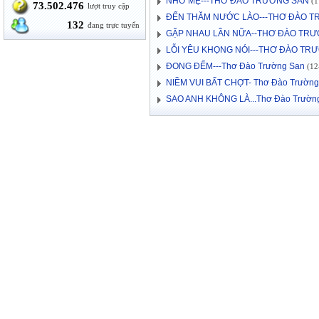
NHỚ MẸ---THƠ ĐÀO TRƯỜNG SAN
(1
73.502.476
lượt truy cập
ĐẾN THĂM NƯỚC LÀO---THƠ ĐÀO 
132
đang trực tuyến
GẶP NHAU LẦN NỮA--THƠ ĐÀO TR
LỖI YÊU KHỌNG NÓI---THƠ ĐÀO TR
ĐONG ĐẾM---Thơ Đào Trường San
(12-
NIỀM VUI BẤT CHỢT- Thơ Đào Trường
SAO ANH KHÔNG LÀ...Thơ Đào Trườn