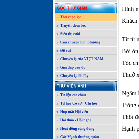
Hình n
GÓC THƯ GIÃN
» Thơ chọn lọc
Khách 
» Truyện chọn lọc
» Siêu thị cười
Từ từ n
» Câu chuyện bốn phương
Bởi ôn
» Đố vui
» Chuyện lạ của VIỆT NAM
Tóc ch
» Giải đáp câu đố
Thuở x
» Chuyện lạ đó đây
THƯ VIỆN ẢNH
Ngắm k
» Tư liệu các cháu
» Tư liệu Cơ sở - Chi hội
Trông 
» Họp mặt Hội viên
Thôi đư
» Hội thảo - Hội nghị
Hạnh p
» Hoạt động cộng đồng
» Các Mạnh thường quân