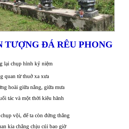
N TƯỢNG ĐÁ RÊU PHONG
g lại chụp hình kỷ niệm
g quan từ thuở xa xưa
ng hoài giữa nắng, giữa mưa
uổi tác và một thời kiêu hãnh
chụp vội, để ta còn đứng thẳng
an kia chẳng chịu cúi bao giờ