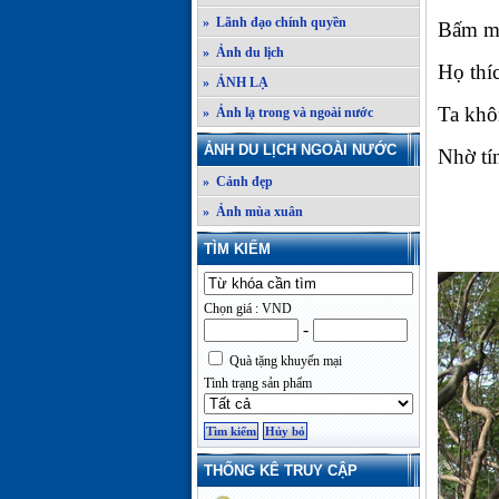
» Lãnh đạo chính quyền
Bấm má
» Ảnh du lịch
Họ thí
» ẢNH LẠ
Ta khô
» Ảnh lạ trong và ngoài nước
ẢNH DU LỊCH NGOÀI NƯỚC
Nhờ tí
» Cảnh đẹp
» Ảnh mùa xuân
TÌM KIẾM
Chọn giá : VND
-
Quà tặng khuyến mại
Tình trạng sản phẩm
THỐNG KÊ TRUY CẬP