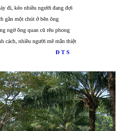
y đi, kẻo nhiều người đang đợi
ch gần một chút ở bên ông
ng ngờ ông quan cũ rêu phong
nh cách, nhiều người mê mẫn thiệt
Đ T S