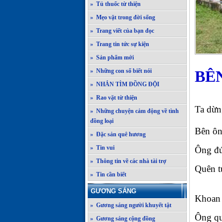
» Tủ thuốc từ thiện
» Mẹo vặt trong đời sống
» Trang viết của bạn đọc
» Trang tin tức sự kiện
» Sản phẩm mới
» Những con số biết nói
BÊ
» NHẮN TÌM ĐỒNG ĐỘI
» Rao vặt từ thiện
Ta dừn
» Những chuyện cảm động về tình
đồng loại
Bên ôn
» Đặc sản quê hương
» Tin vui
Ông đứ
» Thông tin về các nhà tài trợ
Quên t
» Tin cần biết
GƯƠNG SÁNG
Khoan 
» Gương sáng người khuyết tật
Ông qu
» Gương sáng cộng đồng