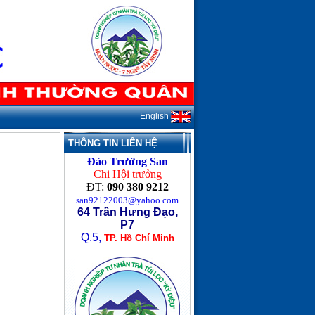
English
THÔNG TIN LIÊN HỆ
Đào Trường San
Chi Hội trưởng
ĐT:
090 380 9212
san92122003@yahoo.com
64 Trần Hưng Đạo,
P7
Q.5,
TP. Hồ Chí Minh