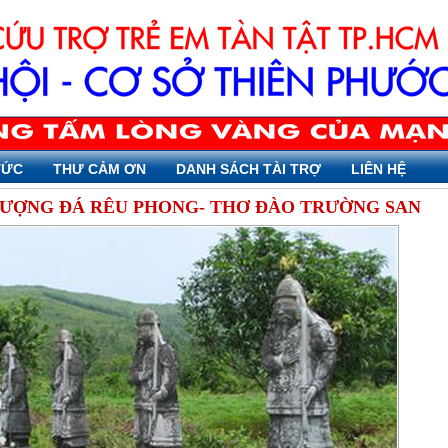
TỨC
THƯ CẢM ƠN
DANH SÁCH TÀI TRỢ
LIÊN HỆ
TƯỢNG ĐÁ RÊU PHONG- THƠ ĐÀO TRƯỜNG SAN