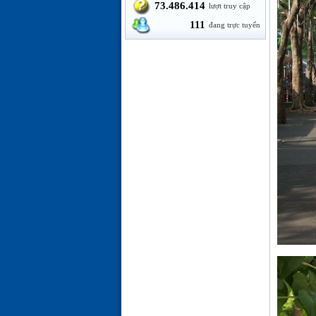
73.486.414
lượt truy cập
111
đang trực tuyến