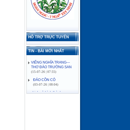
HỖ TRỢ TRỰC TUYẾN
VIẾNG NGHĨA TRANG---
THƠ ĐÀO TRƯỜNG SAN
TIN - BÀI MỚI NHẤT
(15-07-26 | 07:55)
ĐẢO CỒN CỎ
(03-07-26 | 08:04)
Lịch sử hình thành
(03-07-26 | 08:04)
VỀ MIỀN SÔNG NƯỚC---
THƠ ĐÀO TRƯỜNG SAN
(16-06-26 | 08:15)
ĐÓN MÙA XUÂN---THƠ
ĐÀO TRƯỜNG SAN
(21-02-26 | 09:08)
LỜI KHUYÊN VỀ BỆNH
CAO HUYẾT ÁP