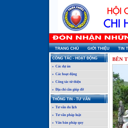
TRANG CHỦ
GIỚI THIỆU
TIN 
CÔNG TÁC - HOẠT ĐỘNG
BÊN 
» Các dự án
» Các hoạt động
» Công tác từ thiện
» Địa chỉ cần giúp đỡ
THÔNG TIN - TƯ VẤN
» Tư vấn du lịch
» Tư vấn pháp luật
» Văn bản pháp quy