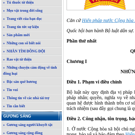
» Tủ thuốc từ thiện
» Mẹo vặt trong đời sống
» Trang viết của bạn đọc
Căn cứ
Hiến pháp nước Cộng hòa x
» Trang tin tức sự kiện
Quốc hội ban hành Bộ luật dân sự.
» Sản phẩm mới
Phần thứ nhất
» Những con số biết nói
Q
» NHẮN TÌM ĐỒNG ĐỘI
» Rao vặt từ thiện
Chương I
» Những chuyện cảm động về tình
NHỮN
đồng loại
Điều 1. Phạm vi điều chỉnh
» Đặc sản quê hương
» Tin vui
Bộ luật này quy định địa vị pháp
pháp nhân; quyền, nghĩa vụ về nhâ
» Thông tin về các nhà tài trợ
quan hệ được hình thành trên cơ sở 
» Tin cần biết
trách nhiệm (sau đây gọi chung là q
GƯƠNG SÁNG
Điều 2. Công nhận, tôn trọng, b
» Gương sáng người khuyết tật
1. Ở nước Cộng hòa xã hội chủ ng
» Gương sáng cộng đồng
trọng, bảo vệ và bảo đảm theo
Hiến