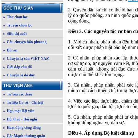
GÓC THƯ GIÃN
2. Quyền dân sự chỉ có thể bị hạn c
lý do quốc phòng, an ninh quốc gia,
» Thơ chọn lọc
cộng đồng.
» Truyện chọn lọc
Điều 3. Các nguyên tắc cơ bản củ
» Siêu thị cười
1. Mọi cá nhân, pháp nhân đều bìn
» Câu chuyện bốn phương
đối xử; được pháp luật bảo hộ như 
» Đố vui
2. Cá nhân, pháp nhân xác lập, thự
» Chuyện lạ của VIỆT NAM
cơ sở tự do, tự nguyện cam kết, th
» Giải đáp câu đố
cấm của luật, không trái đạo đức 
được chủ thể khác tôn trọng.
» Chuyện lạ đó đây
3. Cá nhân, pháp nhân phải xác l
THƯ VIỆN ẢNH
mình một cách thiện chí, trung thực
» Tư liệu các cháu
4. Việc xác lập, thực hiện, chấm 
» Tư liệu Cơ sở - Chi hội
lợi ích quốc gia, dân tộc, lợi ích c
» Họp mặt Hội viên
5. Cá nhân, pháp nhân phải tự chị
» Hội thảo - Hội nghị
không đúng nghĩa vụ dân sự.
» Hoạt động cộng đồng
Điều 4. Áp dụng Bộ luật dân sự
» Các Mạnh thường quân