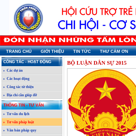
TRANG CHỦ
GIỚI THIỆU
TIN TỨC
THƯ CẢM ƠN
CÔNG TÁC - HOẠT ĐỘNG
BỘ LUẬN DÂN SỰ 2015
» Các dự án
» Các hoạt động
» Công tác từ thiện
» Địa chỉ cần giúp đỡ
THÔNG TIN - TƯ VẤN
» Tư vấn du lịch
» Tư vấn pháp luật
» Văn bản pháp quy