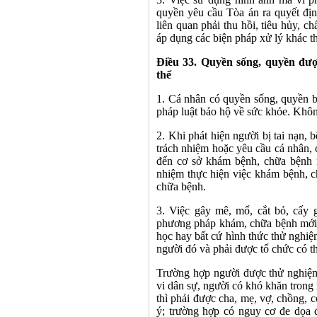
quyền yêu cầu Tòa án ra quyết địn
liên quan phải thu hồi, tiêu hủy, c
áp dụng các biện pháp xử lý khác t
Điều 33. Quyền sống, quyền đượ
thể
1. Cá nhân có quyền sống, quyền b
pháp luật bảo hộ về sức khỏe. Không 
2. Khi phát hiện người bị tai nạn, 
trách nhiệm hoặc yêu cầu cá nhân, 
đến cơ sở khám bệnh, chữa bệnh 
nhiệm thực hiện việc khám bệnh, c
chữa bệnh.
3. Việc gây mê, mổ, cắt bỏ, cấy 
phương pháp khám, chữa bệnh mới t
học hay bất cứ hình thức thử nghiệ
người đó và phải được tổ chức có t
Trường hợp người được thử nghiệm
vi dân sự, người có khó khăn trong 
thì phải được cha, mẹ, vợ, chồng,
ý; trường hợp có nguy cơ đe dọa