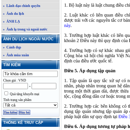
1. Bộ luật này là luật chung điều c
» Lãnh đạo chính quyền
» Ảnh du lịch
2. Luật khác có liên quan điều ch
được trái với các nguyên tắc cơ bản
» ẢNH LẠ
này
.
» Ảnh lạ trong và ngoài nước
3. Trường hợp luật khác có liên 
ẢNH DU LỊCH NGOÀI NƯỚC
khoản 2 Điều này thì quy định của 
» Cảnh đẹp
4. Trường hợp có sự khác nhau gi
» Ảnh mùa xuân
Cộng hòa xã hội chủ nghĩa Việt Na
định của điều ước quốc tế.
TÌM KIẾM
Điều 5. Áp dụng tập quán
1. Tập quán là quy tắc xử sự có n
Chọn giá : VND
-
nhân, pháp nhân trong quan hệ dân s
trong một thời gian dài, được thừ
Quà tặng khuyến mại
tộc, cộng đồng dân cư hoặc trong m
Tình trạng sản phẩm
2. Trường hợp các bên không có th
dụng tập quán nhưng tập quán áp 
pháp luật dân sự quy định tại
Điều 3
THỐNG KÊ TRUY CẬP
Điều 6. Áp dụng tương tự pháp l