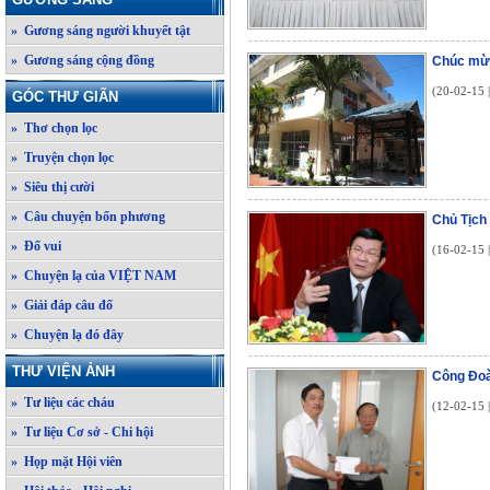
» Gương sáng người khuyết tật
» Gương sáng cộng đồng
Chúc mừ
(20-02-15 
GÓC THƯ GIÃN
» Thơ chọn lọc
» Truyện chọn lọc
» Siêu thị cười
» Câu chuyện bốn phương
Chủ Tịch
» Đố vui
(16-02-15 
» Chuyện lạ của VIỆT NAM
» Giải đáp câu đố
» Chuyện lạ đó đây
THƯ VIỆN ẢNH
Công Đoà
» Tư liệu các cháu
(12-02-15 
» Tư liệu Cơ sở - Chi hội
» Họp mặt Hội viên