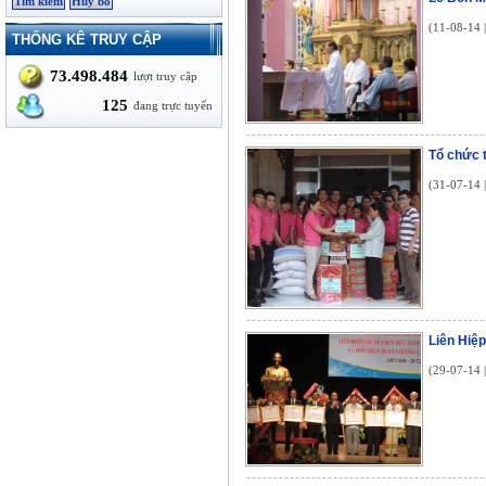
(11-08-14 
THỐNG KÊ TRUY CẬP
73.498.484
lượt truy cập
125
đang trực tuyến
Tổ chức
(31-07-14 
Liên Hiệp
(29-07-14 