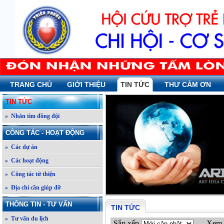
TRANG CHỦ
GIỚI THIỆU
TIN TỨC
THƯ CẢM ƠN
TIN TỨC
» Nhắn tìm đồng đội
CÔNG TÁC - HOẠT ĐỘNG
» Các dự án
» Các hoạt động
» Công tác từ thiện
» Địa chỉ cần giúp đỡ
THÔNG TIN - TƯ VẤN
TIN TỨC
» Tư vấn du lịch
Sắp xếp
Xem 