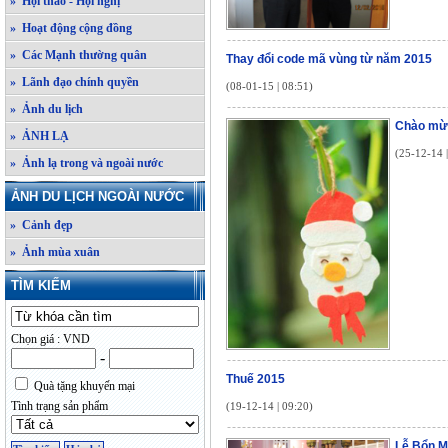
» Hội thảo - Hội nghị
» Hoạt động cộng đồng
» Các Mạnh thường quân
Thay đổi code mã vùng từ năm 2015
» Lãnh đạo chính quyền
(08-01-15 | 08:51)
» Ảnh du lịch
Chào mừn
» ẢNH LẠ
(25-12-14 
» Ảnh lạ trong và ngoài nước
ẢNH DU LỊCH NGOÀI NƯỚC
» Cảnh đẹp
» Ảnh mùa xuân
TÌM KIẾM
Chọn giá : VND
-
Thuế 2015
Quà tặng khuyến mại
Tình trạng sản phẩm
(19-12-14 | 09:20)
Lễ Bổn M