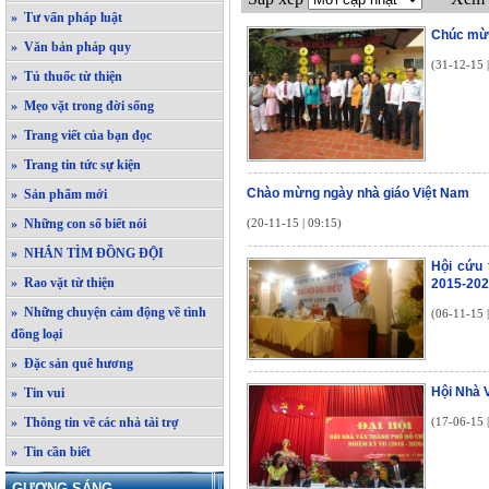
» Tư vấn pháp luật
Chúc mừ
» Văn bản pháp quy
(31-12-15 
» Tủ thuốc từ thiện
» Mẹo vặt trong đời sống
» Trang viết của bạn đọc
» Trang tin tức sự kiện
Chào mừng ngày nhà giáo Việt Nam
» Sản phẩm mới
» Những con số biết nói
(20-11-15 | 09:15)
» NHẮN TÌM ĐỒNG ĐỘI
Hội cứu 
» Rao vặt từ thiện
2015-20
» Những chuyện cảm động về tình
(06-11-15 
đồng loại
» Đặc sản quê hương
Hội Nhà 
» Tin vui
» Thông tin về các nhà tài trợ
(17-06-15 
» Tin cần biết
GƯƠNG SÁNG