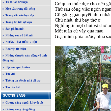
» Tủ thuốc từ thiện
Cơ quan thúc dục cho nên g
Thứ sáu công việc ngổn nga
» Mẹo vặt trong đời sống
Cố gắng giải quyết nhịp nhà
» Trang viết của bạn đọc
Chủ nhật, thứ bảy thờ ơ
» Trang tin tức sự kiện
Nghỉ ngơi một chút và chờ t
» Sản phẩm mới
Một tuần cứ vậy qua mau
» Những con số biết nói
Giật mình phía trước, phía sau
Đ T
» NHẮN TÌM ĐỒNG ĐỘI
» Rao vặt từ thiện
» Những chuyện cảm động về tình
đồng loại
» Đặc sản quê hương
» Tin vui
» Thông tin về các nhà tài trợ
» Tin cần biết
GƯƠNG SÁNG
» Gương sáng người khuyết tật
» Gương sáng cộng đồng