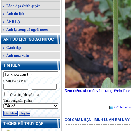
» Lãnh đạo chính quyền
» Ảnh du lịch
» ẢNH LẠ
» Ảnh lạ trong và ngoài nước
ẢNH DU LỊCH NGOÀI NƯỚC
» Cảnh đẹp
» Ảnh mùa xuân
TÌM KIẾM
Chọn giá : VND
-
Xem thêm, xin mời vào trang Web:Thie
Quà tặng khuyến mại
Tình trạng sản phẩm
Gửi bài về c
GỞI CẢM NHẬN - BÌNH LUẬN BÀI NÀY
THỐNG KÊ TRUY CẬP