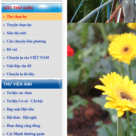
GÓC THƯ GIÃN
» Thơ chọn lọc
» Truyện chọn lọc
» Siêu thị cười
» Câu chuyện bốn phương
» Đố vui
» Chuyện lạ của VIỆT NAM
» Giải đáp câu đố
» Chuyện lạ đó đây
THƯ VIỆN ẢNH
» Tư liệu các cháu
» Tư liệu Cơ sở - Chi hội
» Họp mặt Hội viên
» Hội thảo - Hội nghị
» Hoạt động cộng đồng
» Các Mạnh thường quân