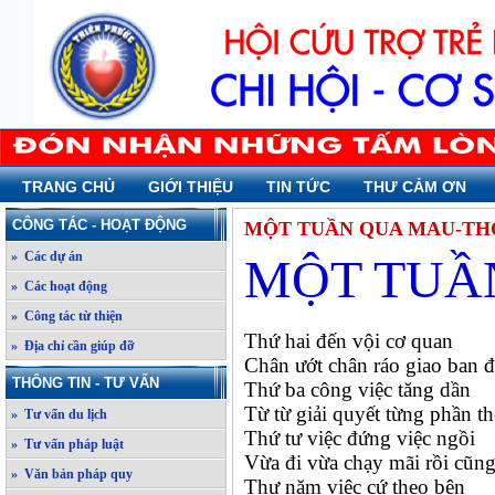
TRANG CHỦ
GIỚI THIỆU
TIN TỨC
THƯ CẢM ƠN
CÔNG TÁC - HOẠT ĐỘNG
MỘT TUẦN QUA MAU-TH
» Các dự án
MỘT TUẦ
» Các hoạt động
» Công tác từ thiện
Thứ hai đến vội cơ quan
» Địa chỉ cần giúp đỡ
Chân ướt chân ráo giao ban đ
THÔNG TIN - TƯ VẤN
Thứ ba công việc tăng dần
Từ từ giải quyết từng phần th
» Tư vấn du lịch
Thứ tư việc đứng việc ngồi
» Tư vấn pháp luật
Vừa đi vừa chạy mãi rồi cũn
» Văn bản pháp quy
Thư năm việc cứ theo bên