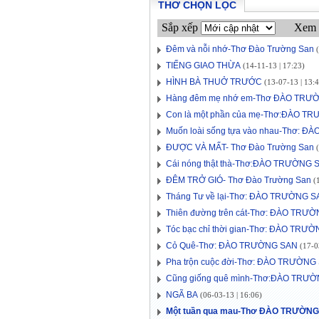
THƠ CHỌN LỌC
Sắp xếp
Xem 
Đêm và nỗi nhớ-Thơ Đào Trường San
(
TIẾNG GIAO THỪA
(14-11-13 | 17:23)
HÌNH BÀ THUỞ TRƯỚC
(13-07-13 | 13:4
Hàng đêm mẹ nhớ em-Thơ ĐÀO TRƯ
Con là một phần của mẹ-Thơ:ĐÀO T
Muốn loài sống tựa vào nhau-Thơ: 
ĐƯỢC VÀ MẤT- Thơ Đào Trường San
(
Cái nóng thật thà-Thơ:ĐÀO TRƯỜNG 
ĐÊM TRỞ GIÓ- Thơ Đào Trường San
(1
Tháng Tư về lại-Thơ: ĐÀO TRƯỜNG S
Thiên đường trên cát-Thơ: ĐÀO TRƯ
Tóc bạc chỉ thời gian-Thơ: ĐÀO TRƯ
Cỏ Quê-Thơ: ĐÀO TRƯỜNG SAN
(17-03
Pha trộn cuộc đời-Thơ: ĐÀO TRƯỜNG
Cũng giống quê mình-Thơ:ĐÀO TRƯ
NGÃ BA
(06-03-13 | 16:06)
Một tuần qua mau-Thơ ĐÀO TRƯỜN