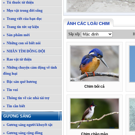
» Tủ thuốc từ thiện
» Mẹo vặt trong đời sống
» Trang viết của bạn đọc
ẢNH CÁC LOÀI CHIM
» Trang tin tức sự kiện
Sắp xếp
H
» Sản phẩm mới
» Những con số biết nói
» NHẮN TÌM ĐỒNG ĐỘI
» Rao vặt từ thiện
» Những chuyện cảm động về tình
đồng loại
» Đặc sản quê hương
Chim bói cá
» Tin vui
» Thông tin về các nhà tài trợ
» Tin cần biết
GƯƠNG SÁNG
» Gương sáng người khuyết tật
» Gương sáng cộng đồng
Chim chào mào