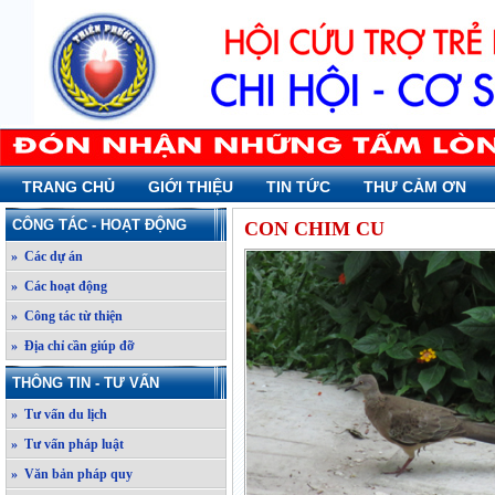
TRANG CHỦ
GIỚI THIỆU
TIN TỨC
THƯ CẢM ƠN
CÔNG TÁC - HOẠT ĐỘNG
CON CHIM CU
» Các dự án
» Các hoạt động
» Công tác từ thiện
» Địa chỉ cần giúp đỡ
THÔNG TIN - TƯ VẤN
» Tư vấn du lịch
» Tư vấn pháp luật
» Văn bản pháp quy