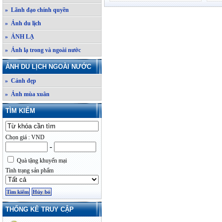
» Lãnh đạo chính quyền
» Ảnh du lịch
» ẢNH LẠ
» Ảnh lạ trong và ngoài nước
ẢNH DU LỊCH NGOÀI NƯỚC
» Cảnh đẹp
» Ảnh mùa xuân
TÌM KIẾM
Chọn giá : VND
-
Quà tặng khuyến mại
Tình trạng sản phẩm
THỐNG KÊ TRUY CẬP