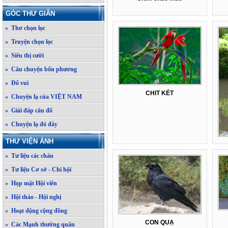
GÓC THƯ GIÃN
» Thơ chọn lọc
» Truyện chọn lọc
» Siêu thị cười
» Câu chuyện bốn phương
» Đố vui
CHIT KÉT
» Chuyện lạ của VIỆT NAM
» Giải đáp câu đố
» Chuyện lạ đó đây
THƯ VIỆN ẢNH
» Tư liệu các cháu
» Tư liệu Cơ sở - Chi hội
» Họp mặt Hội viên
» Hội thảo - Hội nghị
» Hoạt động cộng đồng
CON QUẠ
» Các Mạnh thường quân