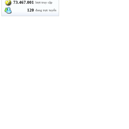
73.467.001
lượt truy cập
120
đang trực tuyến