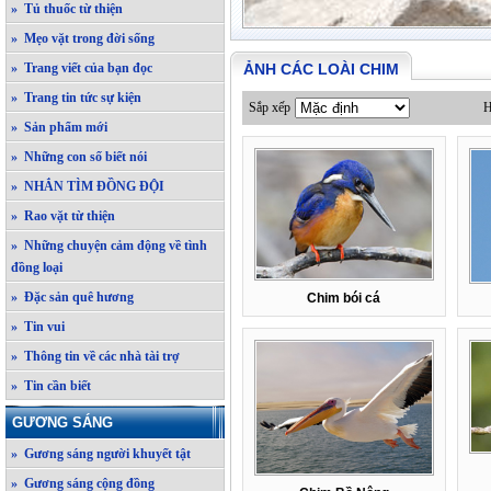
» Tủ thuốc từ thiện
» Mẹo vặt trong đời sống
» Trang viết của bạn đọc
ẢNH CÁC LOÀI CHIM
» Trang tin tức sự kiện
Sắp xếp
H
» Sản phẩm mới
» Những con số biết nói
» NHẮN TÌM ĐỒNG ĐỘI
» Rao vặt từ thiện
» Những chuyện cảm động về tình
đồng loại
» Đặc sản quê hương
Chim bói cá
» Tin vui
» Thông tin về các nhà tài trợ
» Tin cần biết
GƯƠNG SÁNG
» Gương sáng người khuyết tật
» Gương sáng cộng đồng