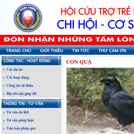
TRANG CHỦ
GIỚI THIỆU
TIN TỨC
THƯ CẢM ƠN
CÔNG TÁC - HOẠT ĐỘNG
CON QUẠ
» Các dự án
» Các hoạt động
» Công tác từ thiện
» Địa chỉ cần giúp đỡ
THÔNG TIN - TƯ VẤN
» Tư vấn du lịch
» Tư vấn pháp luật
» Văn bản pháp quy