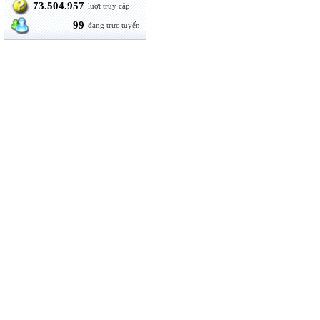
73.504.957
lượt truy cập
99
đang trực tuyến