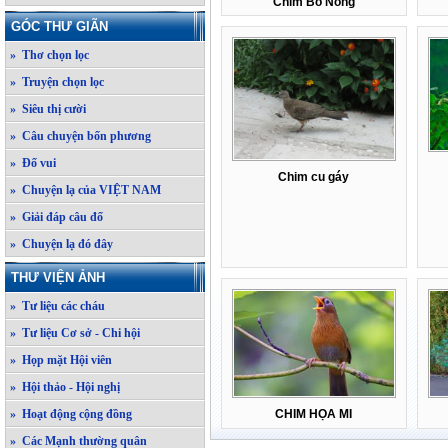
Chim Bồ Nông
GÓC THƯ GIÃN
» Thơ chọn lọc
» Truyện chọn lọc
» Siêu thị cười
» Câu chuyện bốn phương
» Đố vui
Chim cu gáy
» Chuyện lạ của VIỆT NAM
» Giải đáp câu đố
» Chuyện lạ đó đây
THƯ VIỆN ẢNH
» Tư liệu các cháu
» Tư liệu Cơ sở - Chi hội
» Họp mặt Hội viên
» Hội thảo - Hội nghị
» Hoạt động cộng đồng
CHIM HỌA MI
» Các Mạnh thường quân