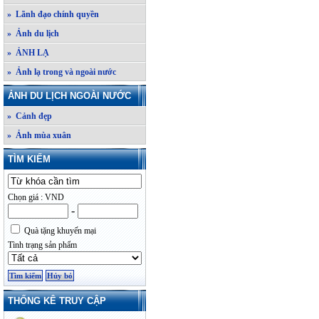
» Lãnh đạo chính quyền
» Ảnh du lịch
» ẢNH LẠ
» Ảnh lạ trong và ngoài nước
ẢNH DU LỊCH NGOÀI NƯỚC
» Cảnh đẹp
» Ảnh mùa xuân
TÌM KIẾM
Chọn giá : VND
-
Quà tặng khuyến mại
Tình trạng sản phẩm
THỐNG KÊ TRUY CẬP