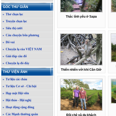
GÓC THƯ GIÃN
» Thơ chọn lọc
Thác tình yêu ở Sapa
» Truyện chọn lọc
» Siêu thị cười
» Câu chuyện bốn phương
» Đố vui
» Chuyện lạ của VIỆT NAM
» Giải đáp câu đố
» Chuyện lạ đó đây
Thiên nhiên với khỉ Cần Giờ
THƯ VIỆN ẢNH
» Tư liệu các cháu
» Tư liệu Cơ sở - Chi hội
» Họp mặt Hội viên
» Hội thảo - Hội nghị
» Hoạt động cộng đồng
» Các Mạnh thường quân
Đồi chè và du khách