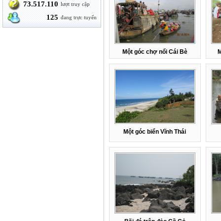
73.517.110
lượt truy cập
125
đang trực tuyến
Một góc chợ nổi Cái Bè
M
Một góc biển Vĩnh Thái