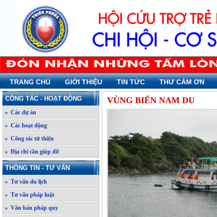
TRANG CHỦ
GIỚI THIỆU
TIN TỨC
THƯ CẢM ƠN
CÔNG TÁC - HOẠT ĐỘNG
VÙNG BIỂN NAM DU
» Các dự án
» Các hoạt động
» Công tác từ thiện
» Địa chỉ cần giúp đỡ
THÔNG TIN - TƯ VẤN
» Tư vấn du lịch
» Tư vấn pháp luật
» Văn bản pháp quy