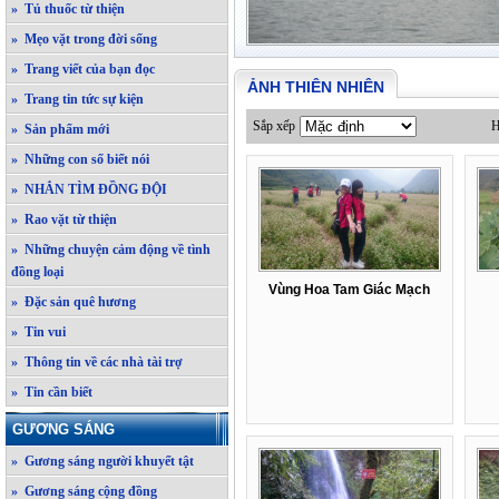
» Tủ thuốc từ thiện
» Mẹo vặt trong đời sống
» Trang viết của bạn đọc
ẢNH THIÊN NHIÊN
» Trang tin tức sự kiện
Sắp xếp
H
» Sản phẩm mới
» Những con số biết nói
» NHẮN TÌM ĐỒNG ĐỘI
» Rao vặt từ thiện
» Những chuyện cảm động về tình
đồng loại
Vùng Hoa Tam Giác Mạch
» Đặc sản quê hương
» Tin vui
» Thông tin về các nhà tài trợ
» Tin cần biết
GƯƠNG SÁNG
» Gương sáng người khuyết tật
» Gương sáng cộng đồng