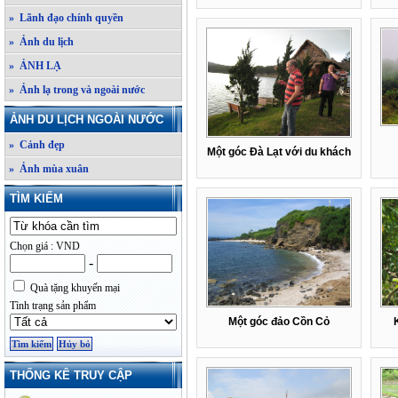
» Lãnh đạo chính quyền
» Ảnh du lịch
» ẢNH LẠ
» Ảnh lạ trong và ngoài nước
ẢNH DU LỊCH NGOÀI NƯỚC
» Cảnh đẹp
Một góc Đà Lạt với du khách
» Ảnh mùa xuân
TÌM KIẾM
Chọn giá : VND
-
Quà tặng khuyến mại
Tình trạng sản phẩm
Một góc đảo Cồn Cỏ
THỐNG KÊ TRUY CẬP