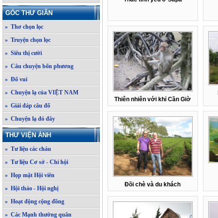
GÓC THƯ GIÃN
» Thơ chọn lọc
» Truyện chọn lọc
» Siêu thị cười
» Câu chuyện bốn phương
» Đố vui
» Chuyện lạ của VIỆT NAM
Thiên nhiên với khỉ Cần Giờ
» Giải đáp câu đố
» Chuyện lạ đó đây
THƯ VIỆN ẢNH
» Tư liệu các cháu
» Tư liệu Cơ sở - Chi hội
» Họp mặt Hội viên
Đồi chè và du khách
» Hội thảo - Hội nghị
» Hoạt động cộng đồng
» Các Mạnh thường quân