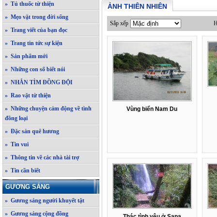
» Tủ thuốc từ thiện
ẢNH THIÊN NHIÊN
» Mẹo vặt trong đời sống
Sắp xếp
H
» Trang viết của bạn đọc
» Trang tin tức sự kiện
» Sản phẩm mới
» Những con số biết nói
» NHẮN TÌM ĐỒNG ĐỘI
» Rao vặt từ thiện
» Những chuyện cảm động về tình
Vùng biển Nam Du
đồng loại
» Đặc sản quê hương
» Tin vui
» Thông tin về các nhà tài trợ
» Tin cần biết
GƯƠNG SÁNG
» Gương sáng người khuyết tật
» Gương sáng cộng đồng
Thác tình yêu ở Sapa