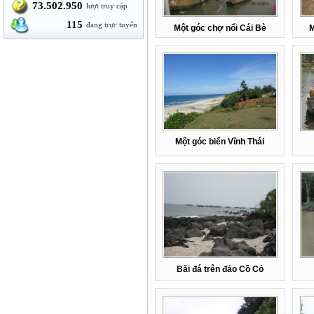
73.502.950
lượt truy cập
115
đang trực tuyến
Một góc chợ nổi Cái Bè
M
Một góc biển Vĩnh Thái
Bãi đá trên đảo Cồ Cỏ