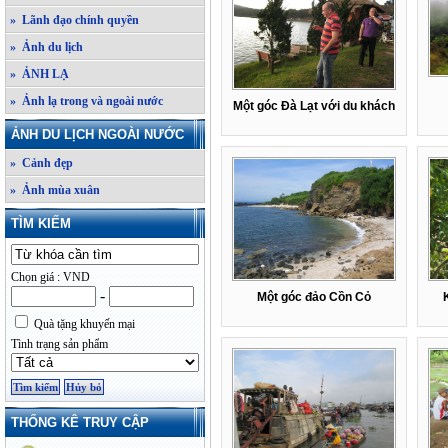
» Lãnh đạo chính quyền
» Ảnh du lịch
» ẢNH LẠ
» Ảnh lạ trong và ngoài nước
Một góc Đà Lạt với du khách
ẢNH DU LỊCH NGOÀI NƯỚC
» Cảnh đẹp
» Ảnh mùa xuân
TÌM KIẾM
Chọn giá : VND
-
Một góc đảo Cồn Cỏ
Quà tặng khuyến mại
Tình trạng sản phẩm
THỐNG KÊ TRUY CẬP