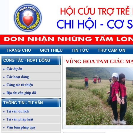
TRANG CHỦ
GIỚI THIỆU
TIN TỨC
THƯ CẢM ƠN
CÔNG TÁC - HOẠT ĐỘNG
VÙNG HOA TAM GIÁC M
» Các dự án
» Các hoạt động
» Công tác từ thiện
» Địa chỉ cần giúp đỡ
THÔNG TIN - TƯ VẤN
» Tư vấn du lịch
» Tư vấn pháp luật
» Văn bản pháp quy