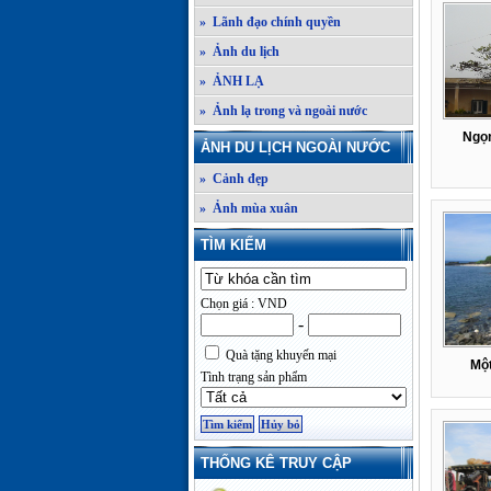
» Lãnh đạo chính quyền
» Ảnh du lịch
» ẢNH LẠ
» Ảnh lạ trong và ngoài nước
Ngọn
ẢNH DU LỊCH NGOÀI NƯỚC
» Cảnh đẹp
» Ảnh mùa xuân
TÌM KIẾM
Chọn giá : VND
-
Quà tặng khuyến mại
Một
Tình trạng sản phẩm
THỐNG KÊ TRUY CẬP