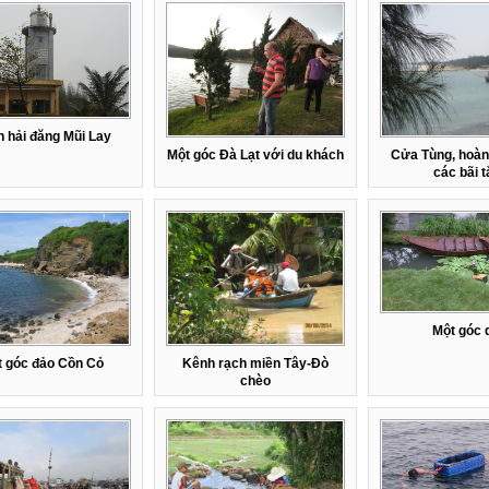
 hải đăng Mũi Lay
Một góc Đà Lạt với du khách
Cửa Tùng, hoàn
các bãi 
Một góc 
 góc đảo Cồn Cỏ
Kênh rạch miền Tây-Đò
chèo