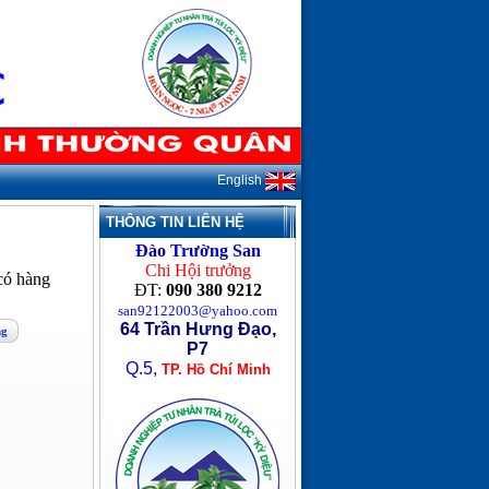
English
THÔNG TIN LIÊN HỆ
Đào Trường San
Chi Hội trưởng
ó hàng
ĐT:
090 380 9212
san92122003@yahoo.com
64 Trần Hưng Đạo,
ng
P7
Q.5,
TP. Hồ Chí Minh