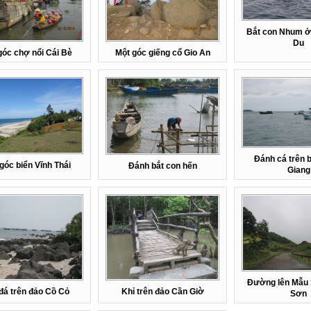
Bắt con Nhum ở
Du
góc chợ nổi Cái Bè
Một góc giếng cổ Gio An
Đánh cá trên b
góc biển Vĩnh Thái
Đánh bắt con hến
Giang
Đường lên Mẫu 
đá trên đảo Cồ Cỏ
Khỉ trên đảo Cần Giờ
Sơn