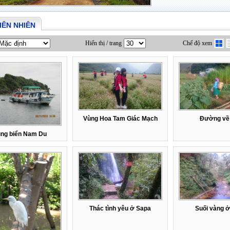
IÊN NHIÊN
Hiển thị / trang
Chế độ xem
Vùng Hoa Tam Giác Mạch
Đường về
ng biển Nam Du
Thác tình yêu ở Sapa
Suối vàng 