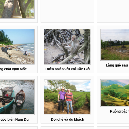
Làng quê sau
ng chài Vịnh Mốc
Thiên nhiên với khỉ Cần Giờ
Ruộng bậc 
 góc biển Nam Du
Đồi chè và du khách