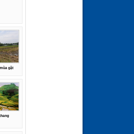
(24-01-26 | 10:25)
 mùa gặt
thang