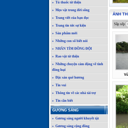
» Tủ thuốc từ thiện
» Mẹo vặt trong đời sống
ẢNH TH
» Trang viết của bạn đọc
Sắp xếp
» Trang tin tức sự kiện
» Sản phẩm mới
» Những con số biết nói
» NHẮN TÌM ĐỒNG ĐỘI
» Rao vặt từ thiện
» Những chuyện cảm động về tình
đồng loại
Vù
» Đặc sản quê hương
» Tin vui
» Thông tin về các nhà tài trợ
» Tin cần biết
GƯƠNG SÁNG
» Gương sáng người khuyết tật
» Gương sáng cộng đồng