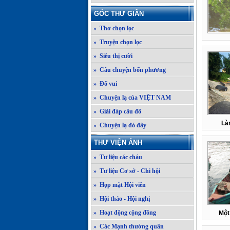
GÓC THƯ GIÃN
» Thơ chọn lọc
» Truyện chọn lọc
» Siêu thị cười
» Câu chuyện bốn phương
» Đố vui
» Chuyện lạ của VIỆT NAM
» Giải đáp câu đố
Là
» Chuyện lạ đó đây
THƯ VIỆN ẢNH
» Tư liệu các cháu
» Tư liệu Cơ sở - Chi hội
» Họp mặt Hội viên
» Hội thảo - Hội nghị
» Hoạt động cộng đồng
Một
» Các Mạnh thường quân