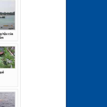
g hậu của
tắm
quê