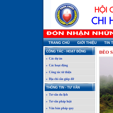
TRANG CHỦ
GIỚI THIỆU
TIN 
CÔNG TÁC - HOẠT ĐỘNG
ĐÈO 
» Các dự án
» Các hoạt động
» Công tác từ thiện
» Địa chỉ cần giúp đỡ
THÔNG TIN - TƯ VẤN
» Tư vấn du lịch
» Tư vấn pháp luật
» Văn bản pháp quy