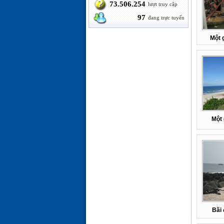
73.506.254
lượt truy cập
97
đang trực tuyến
Một 
Một 
Bãi 