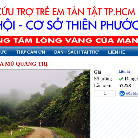
TỨC
THƯ CẢM ƠN
DANH SÁCH TÀI TRỢ
LIÊN HỆ
SA MÙ QUẢNG TRỊ
Giá
Liên hệ
Số lượng
Đang c
Lần xem
57258
Đặt hà