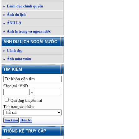
» Lãnh đạo chính quyền
» Ảnh du lịch
» ẢNH LẠ
» Ảnh lạ trong và ngoài nước
ẢNH DU LỊCH NGOÀI NƯỚC
» Cảnh đẹp
» Ảnh mùa xuân
TÌM KIẾM
Chọn giá : VND
-
Quà tặng khuyến mại
Tình trạng sản phẩm
THỐNG KÊ TRUY CẬP