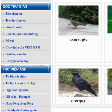
GÓC THƯ GIÃN
» Thơ chọn lọc
» Truyện chọn lọc
» Siêu thị cười
» Câu chuyện bốn phương
Chim cu gáy
» Đố vui
» Chuyện lạ của VIỆT NAM
» Giải đáp câu đố
» Chuyện lạ đó đây
THƯ VIỆN ẢNH
» Tư liệu các cháu
» Tư liệu Cơ sở - Chi hội
» Họp mặt Hội viên
» Hội thảo - Hội nghị
CON QUẠ
» Hoạt động cộng đồng
» Các Mạnh thường quân