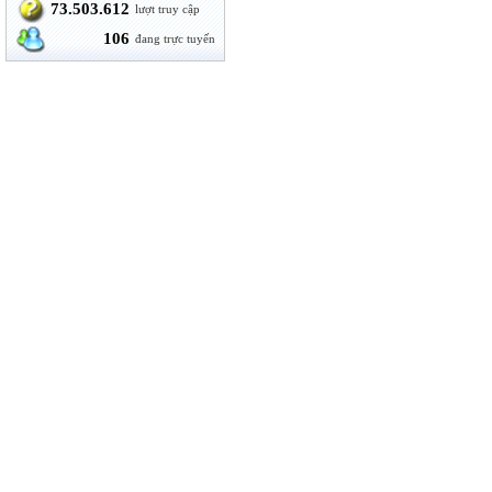
73.503.612
lượt truy cập
106
đang trực tuyến