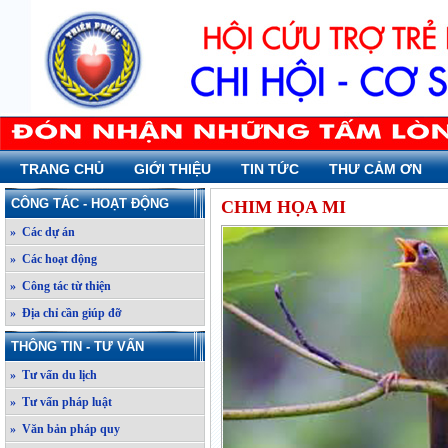
TRANG CHỦ
GIỚI THIỆU
TIN TỨC
THƯ CẢM ƠN
CÔNG TÁC - HOẠT ĐỘNG
CHIM HỌA MI
» Các dự án
» Các hoạt động
» Công tác từ thiện
» Địa chỉ cần giúp đỡ
THÔNG TIN - TƯ VẤN
» Tư vấn du lịch
» Tư vấn pháp luật
» Văn bản pháp quy