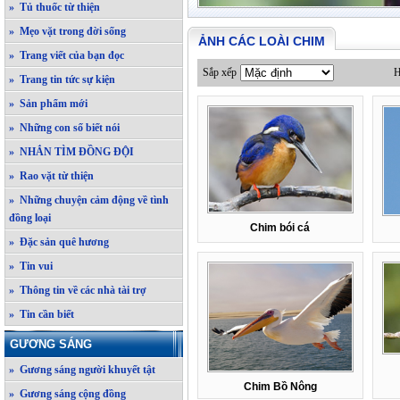
» Tủ thuốc từ thiện
» Mẹo vặt trong đời sống
ẢNH CÁC LOÀI CHIM
» Trang viết của bạn đọc
Sắp xếp
H
» Trang tin tức sự kiện
» Sản phẩm mới
» Những con số biết nói
» NHẮN TÌM ĐỒNG ĐỘI
» Rao vặt từ thiện
» Những chuyện cảm động về tình
đồng loại
Chim bói cá
» Đặc sản quê hương
» Tin vui
» Thông tin về các nhà tài trợ
» Tin cần biết
GƯƠNG SÁNG
» Gương sáng người khuyết tật
Chim Bồ Nông
» Gương sáng cộng đồng