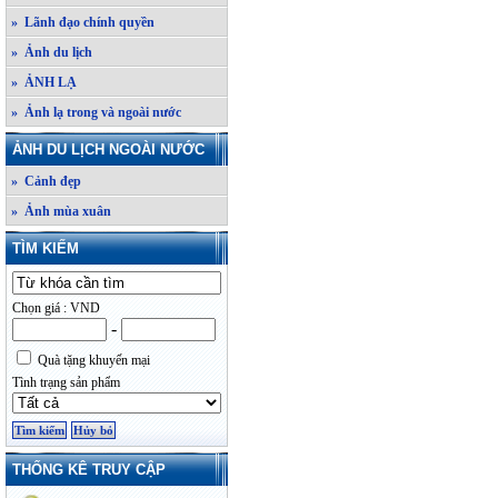
» Lãnh đạo chính quyền
» Ảnh du lịch
» ẢNH LẠ
» Ảnh lạ trong và ngoài nước
ẢNH DU LỊCH NGOÀI NƯỚC
» Cảnh đẹp
» Ảnh mùa xuân
TÌM KIẾM
Chọn giá : VND
-
Quà tặng khuyến mại
Tình trạng sản phẩm
THỐNG KÊ TRUY CẬP