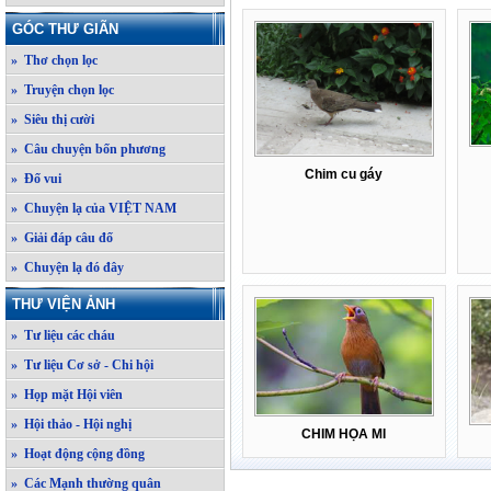
GÓC THƯ GIÃN
» Thơ chọn lọc
» Truyện chọn lọc
» Siêu thị cười
» Câu chuyện bốn phương
Chim cu gáy
» Đố vui
» Chuyện lạ của VIỆT NAM
» Giải đáp câu đố
» Chuyện lạ đó đây
THƯ VIỆN ẢNH
» Tư liệu các cháu
» Tư liệu Cơ sở - Chi hội
» Họp mặt Hội viên
» Hội thảo - Hội nghị
CHIM HỌA MI
» Hoạt động cộng đồng
» Các Mạnh thường quân