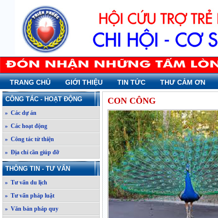
TRANG CHỦ
GIỚI THIỆU
TIN TỨC
THƯ CẢM ƠN
CÔNG TÁC - HOẠT ĐỘNG
CON CÔNG
» Các dự án
» Các hoạt động
» Công tác từ thiện
» Địa chỉ cần giúp đỡ
THÔNG TIN - TƯ VẤN
» Tư vấn du lịch
» Tư vấn pháp luật
» Văn bản pháp quy