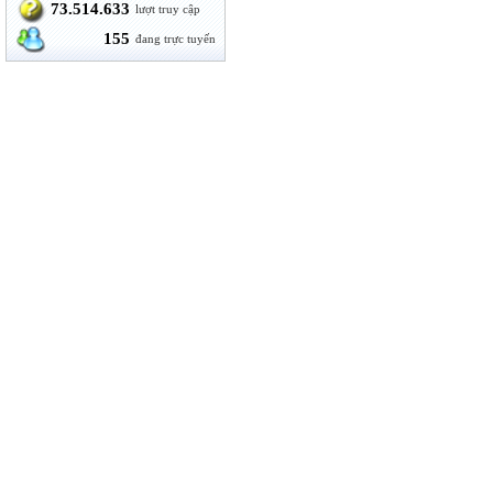
73.514.633
lượt truy cập
155
đang trực tuyến