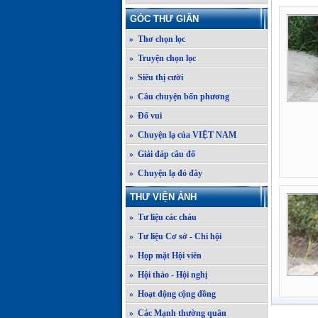
GÓC THƯ GIÃN
» Thơ chọn lọc
» Truyện chọn lọc
» Siêu thị cười
» Câu chuyện bốn phương
» Đố vui
» Chuyện lạ của VIỆT NAM
» Giải đáp câu đố
» Chuyện lạ đó đây
THƯ VIỆN ẢNH
» Tư liệu các cháu
» Tư liệu Cơ sở - Chi hội
» Họp mặt Hội viên
» Hội thảo - Hội nghị
» Hoạt động cộng đồng
» Các Mạnh thường quân