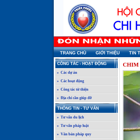
TRANG CHỦ
GIỚI THIỆU
TIN 
CÔNG TÁC - HOẠT ĐỘNG
CHIM
» Các dự án
» Các hoạt động
» Công tác từ thiện
» Địa chỉ cần giúp đỡ
THÔNG TIN - TƯ VẤN
» Tư vấn du lịch
» Tư vấn pháp luật
» Văn bản pháp quy