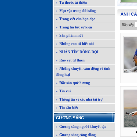
» Tủ thuốc từ thiện
» Mẹo vặt trong đời sống
ẢNH CÁ
» Trang viết của bạn đọc
Sắp xếp
» Trang tin tức sự kiện
» Sản phẩm mới
» Những con số biết nói
» NHẮN TÌM ĐỒNG ĐỘI
» Rao vặt từ thiện
» Những chuyện cảm động về tình
đồng loại
» Đặc sản quê hương
» Tin vui
» Thông tin về các nhà tài trợ
» Tin cần biết
GƯƠNG SÁNG
» Gương sáng người khuyết tật
» Gương sáng cộng đồng