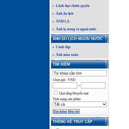
» Lãnh đạo chính quyền
» Ảnh du lịch
» ẢNH LẠ
» Ảnh lạ trong và ngoài nước
ẢNH DU LỊCH NGOÀI NƯỚC
» Cảnh đẹp
» Ảnh mùa xuân
TÌM KIẾM
Chọn giá : VND
-
Quà tặng khuyến mại
Tình trạng sản phẩm
THỐNG KÊ TRUY CẬP