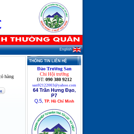
English
THÔNG TIN LIÊN HỆ
Đào Trường San
Chi Hội trưởng
ó hàng
ĐT:
090 380 9212
san92122003@yahoo.com
64 Trần Hưng Đạo,
ng
P7
Q.5,
TP. Hồ Chí Minh