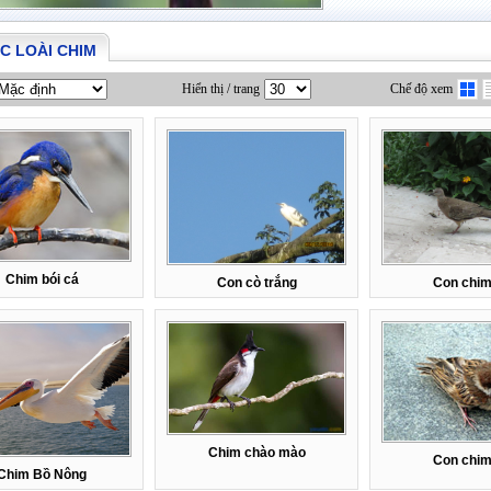
C LOÀI CHIM
Hiển thị / trang
Chế độ xem
Chim bói cá
Con cò trắng
Con chim
Chim chào mào
Con chim
Chim Bồ Nông