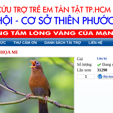
TỨC
THƯ CẢM ƠN
DANH SÁCH TÀI TRỢ
LIÊN HỆ
 HỌA MI
Giá
Liên hệ
Số lượng
Đang c
Lần xem
31290
Đặt hà