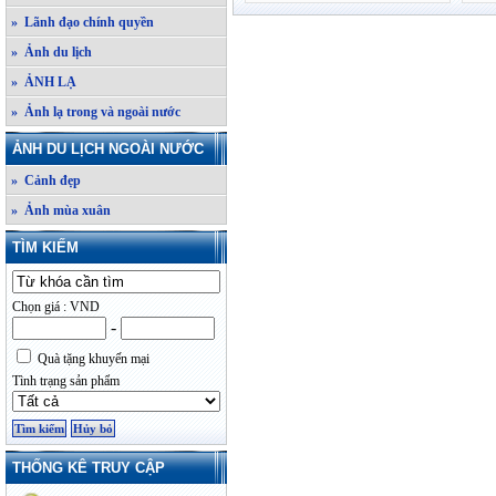
» Lãnh đạo chính quyền
» Ảnh du lịch
» ẢNH LẠ
» Ảnh lạ trong và ngoài nước
ẢNH DU LỊCH NGOÀI NƯỚC
» Cảnh đẹp
» Ảnh mùa xuân
TÌM KIẾM
Chọn giá : VND
-
Quà tặng khuyến mại
Tình trạng sản phẩm
THỐNG KÊ TRUY CẬP