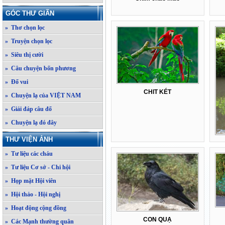
GÓC THƯ GIÃN
» Thơ chọn lọc
» Truyện chọn lọc
» Siêu thị cười
» Câu chuyện bốn phương
» Đố vui
CHIT KÉT
» Chuyện lạ của VIỆT NAM
» Giải đáp câu đố
» Chuyện lạ đó đây
THƯ VIỆN ẢNH
» Tư liệu các cháu
» Tư liệu Cơ sở - Chi hội
» Họp mặt Hội viên
» Hội thảo - Hội nghị
» Hoạt động cộng đồng
CON QUẠ
» Các Mạnh thường quân