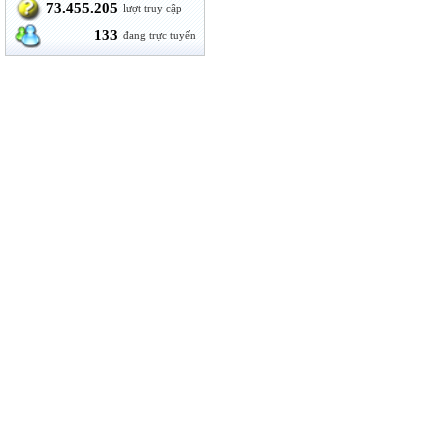
73.455.205
lượt truy cập
133
đang trực tuyến