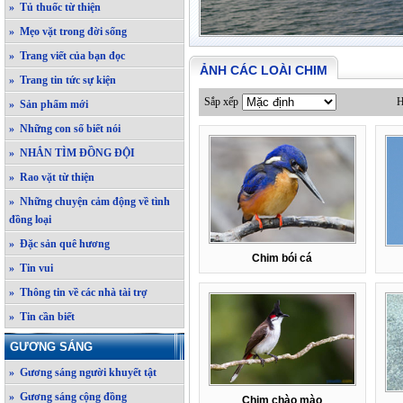
» Tủ thuốc từ thiện
» Mẹo vặt trong đời sống
» Trang viết của bạn đọc
ẢNH CÁC LOÀI CHIM
» Trang tin tức sự kiện
Sắp xếp
H
» Sản phẩm mới
» Những con số biết nói
» NHẮN TÌM ĐỒNG ĐỘI
» Rao vặt từ thiện
» Những chuyện cảm động về tình
đồng loại
» Đặc sản quê hương
Chim bói cá
» Tin vui
» Thông tin về các nhà tài trợ
» Tin cần biết
GƯƠNG SÁNG
» Gương sáng người khuyết tật
» Gương sáng cộng đồng
Chim chào mào