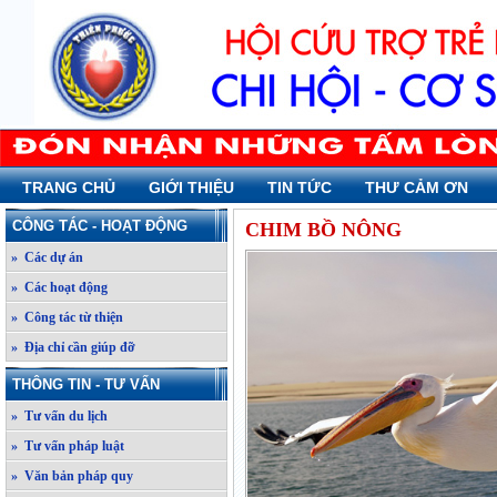
TRANG CHỦ
GIỚI THIỆU
TIN TỨC
THƯ CẢM ƠN
CÔNG TÁC - HOẠT ĐỘNG
CHIM BỒ NÔNG
» Các dự án
» Các hoạt động
» Công tác từ thiện
» Địa chỉ cần giúp đỡ
THÔNG TIN - TƯ VẤN
» Tư vấn du lịch
» Tư vấn pháp luật
» Văn bản pháp quy