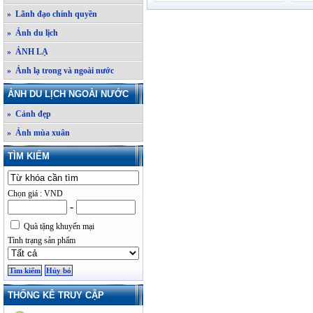
» Lãnh đạo chính quyền
» Ảnh du lịch
» ẢNH LẠ
» Ảnh lạ trong và ngoài nước
ẢNH DU LỊCH NGOÀI NƯỚC
» Cảnh đẹp
» Ảnh mùa xuân
TÌM KIẾM
Chọn giá : VND
-
Quà tặng khuyến mại
Tình trạng sản phẩm
THỐNG KÊ TRUY CẬP