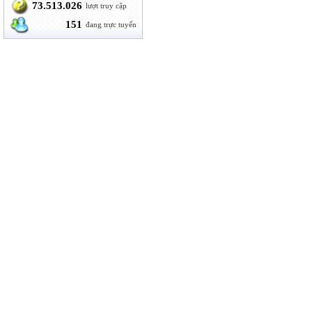
73.513.026
lượt truy cập
151
đang trực tuyến