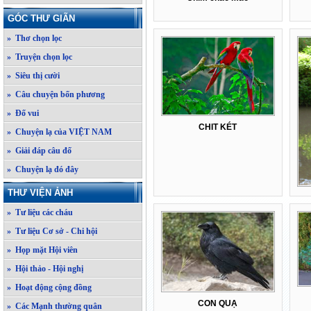
GÓC THƯ GIÃN
» Thơ chọn lọc
» Truyện chọn lọc
» Siêu thị cười
» Câu chuyện bốn phương
» Đố vui
CHIT KÉT
» Chuyện lạ của VIỆT NAM
» Giải đáp câu đố
» Chuyện lạ đó đây
THƯ VIỆN ẢNH
» Tư liệu các cháu
» Tư liệu Cơ sở - Chi hội
» Họp mặt Hội viên
» Hội thảo - Hội nghị
» Hoạt động cộng đồng
CON QUẠ
» Các Mạnh thường quân