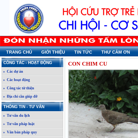
TRANG CHỦ
GIỚI THIỆU
TIN TỨC
THƯ CẢM ƠN
CÔNG TÁC - HOẠT ĐỘNG
CON CHIM CU
» Các dự án
» Các hoạt động
» Công tác từ thiện
» Địa chỉ cần giúp đỡ
THÔNG TIN - TƯ VẤN
» Tư vấn du lịch
» Tư vấn pháp luật
» Văn bản pháp quy