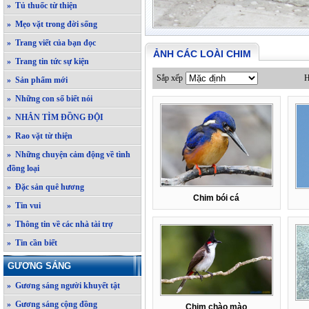
» Tủ thuốc từ thiện
» Mẹo vặt trong đời sống
» Trang viết của bạn đọc
ẢNH CÁC LOÀI CHIM
» Trang tin tức sự kiện
Sắp xếp
H
» Sản phẩm mới
» Những con số biết nói
» NHẮN TÌM ĐỒNG ĐỘI
» Rao vặt từ thiện
» Những chuyện cảm động về tình
đồng loại
» Đặc sản quê hương
Chim bói cá
» Tin vui
» Thông tin về các nhà tài trợ
» Tin cần biết
GƯƠNG SÁNG
» Gương sáng người khuyết tật
» Gương sáng cộng đồng
Chim chào mào