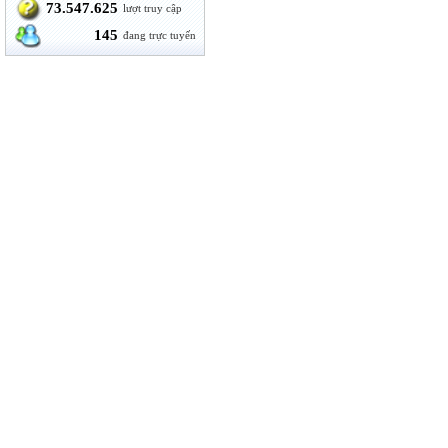
73.547.625
lượt truy cập
145
đang trực tuyến