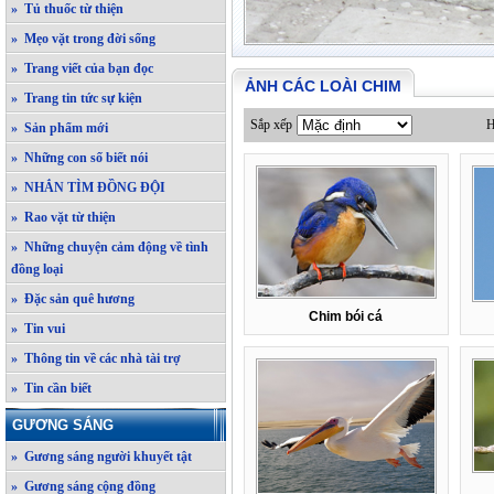
» Tủ thuốc từ thiện
» Mẹo vặt trong đời sống
» Trang viết của bạn đọc
ẢNH CÁC LOÀI CHIM
» Trang tin tức sự kiện
Sắp xếp
H
» Sản phẩm mới
» Những con số biết nói
» NHẮN TÌM ĐỒNG ĐỘI
» Rao vặt từ thiện
» Những chuyện cảm động về tình
đồng loại
» Đặc sản quê hương
Chim bói cá
» Tin vui
» Thông tin về các nhà tài trợ
» Tin cần biết
GƯƠNG SÁNG
» Gương sáng người khuyết tật
» Gương sáng cộng đồng