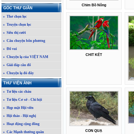
Chim Bồ Nông
GÓC THƯ GIÃN
» Thơ chọn lọc
» Truyện chọn lọc
» Siêu thị cười
» Câu chuyện bốn phương
» Đố vui
CHIT KÉT
» Chuyện lạ của VIỆT NAM
» Giải đáp câu đố
» Chuyện lạ đó đây
THƯ VIỆN ẢNH
» Tư liệu các cháu
» Tư liệu Cơ sở - Chi hội
» Họp mặt Hội viên
» Hội thảo - Hội nghị
» Hoạt động cộng đồng
CON QUẠ
» Các Mạnh thường quân