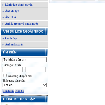
» Lãnh đạo chính quyền
» Ảnh du lịch
» ẢNH LẠ
» Ảnh lạ trong và ngoài nước
ẢNH DU LỊCH NGOÀI NƯỚC
» Cảnh đẹp
» Ảnh mùa xuân
TÌM KIẾM
Chọn giá : VND
-
Quà tặng khuyến mại
Tình trạng sản phẩm
THỐNG KÊ TRUY CẬP