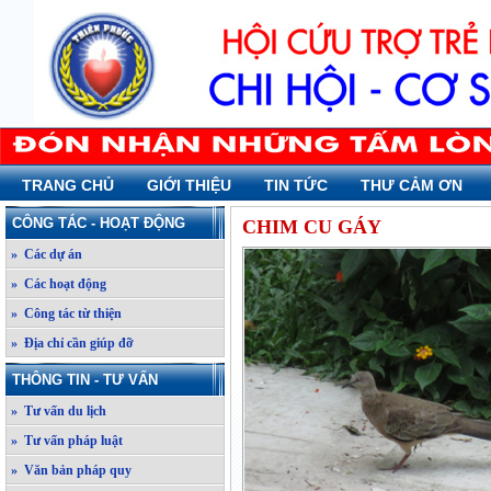
TRANG CHỦ
GIỚI THIỆU
TIN TỨC
THƯ CẢM ƠN
CÔNG TÁC - HOẠT ĐỘNG
CHIM CU GÁY
» Các dự án
» Các hoạt động
» Công tác từ thiện
» Địa chỉ cần giúp đỡ
THÔNG TIN - TƯ VẤN
» Tư vấn du lịch
» Tư vấn pháp luật
» Văn bản pháp quy