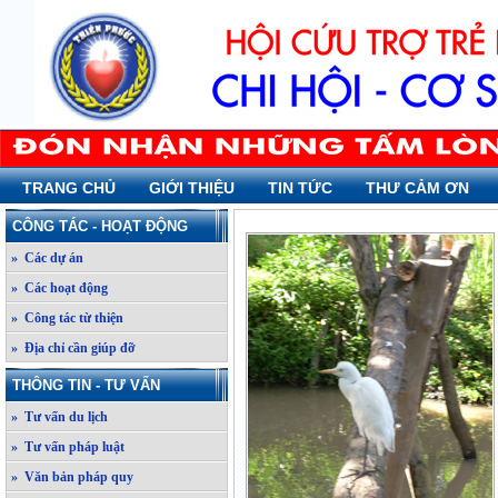
TRANG CHỦ
GIỚI THIỆU
TIN TỨC
THƯ CẢM ƠN
CÔNG TÁC - HOẠT ĐỘNG
» Các dự án
» Các hoạt động
» Công tác từ thiện
» Địa chỉ cần giúp đỡ
THÔNG TIN - TƯ VẤN
» Tư vấn du lịch
» Tư vấn pháp luật
» Văn bản pháp quy