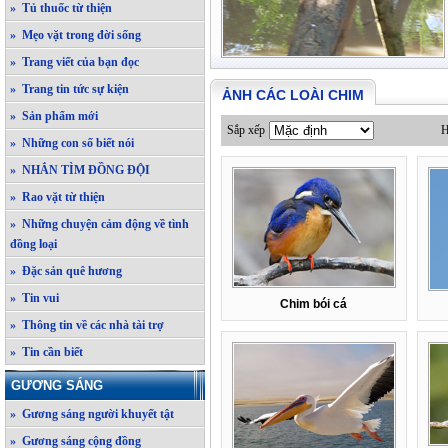
» Tủ thuốc từ thiện
» Mẹo vặt trong đời sống
» Trang viết của bạn đọc
» Trang tin tức sự kiện
ẢNH CÁC LOÀI CHIM
» Sản phẩm mới
Sắp xếp
H
» Những con số biết nói
» NHẮN TÌM ĐỒNG ĐỘI
» Rao vặt từ thiện
» Những chuyện cảm động về tình
đồng loại
» Đặc sản quê hương
» Tin vui
Chim bói cá
» Thông tin về các nhà tài trợ
» Tin cần biết
GƯƠNG SÁNG
» Gương sáng người khuyết tật
» Gương sáng cộng đồng