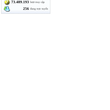
73.489.193
lượt truy cập
256
đang trực tuyến