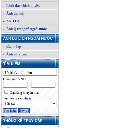
» Lãnh đạo chính quyền
» Ảnh du lịch
» ẢNH LẠ
» Ảnh lạ trong và ngoài nước
ẢNH DU LỊCH NGOÀI NƯỚC
» Cảnh đẹp
» Ảnh mùa xuân
TÌM KIẾM
Chọn giá : VND
-
Quà tặng khuyến mại
Tình trạng sản phẩm
THỐNG KÊ TRUY CẬP