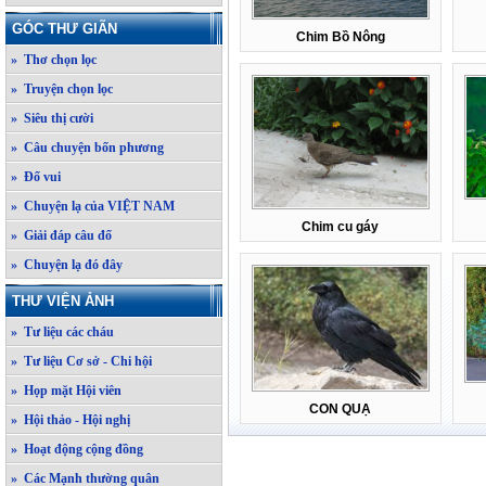
GÓC THƯ GIÃN
Chim Bồ Nông
» Thơ chọn lọc
» Truyện chọn lọc
» Siêu thị cười
» Câu chuyện bốn phương
» Đố vui
» Chuyện lạ của VIỆT NAM
Chim cu gáy
» Giải đáp câu đố
» Chuyện lạ đó đây
THƯ VIỆN ẢNH
» Tư liệu các cháu
» Tư liệu Cơ sở - Chi hội
» Họp mặt Hội viên
CON QUẠ
» Hội thảo - Hội nghị
» Hoạt động cộng đồng
» Các Mạnh thường quân