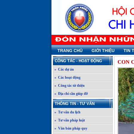
TRANG CHỦ
GIỚI THIỆU
TIN 
CÔNG TÁC - HOẠT ĐỘNG
CON 
» Các dự án
» Các hoạt động
» Công tác từ thiện
» Địa chỉ cần giúp đỡ
THÔNG TIN - TƯ VẤN
» Tư vấn du lịch
» Tư vấn pháp luật
» Văn bản pháp quy