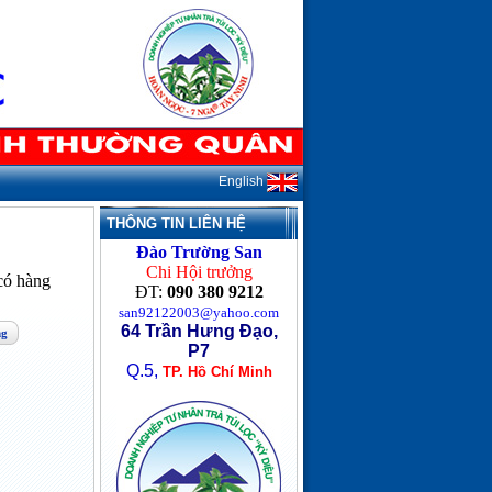
English
THÔNG TIN LIÊN HỆ
Đào Trường San
Chi Hội trưởng
ó hàng
ĐT:
090 380 9212
san92122003@yahoo.com
64 Trần Hưng Đạo,
ng
P7
Q.5,
TP. Hồ Chí Minh