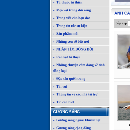
» Tủ thuốc từ thiện
» Mẹo vặt trong đời sống
ẢNH CÁ
» Trang viết của bạn đọc
Sắp xếp
» Trang tin tức sự kiện
» Sản phẩm mới
» Những con số biết nói
» NHẮN TÌM ĐỒNG ĐỘI
» Rao vặt từ thiện
» Những chuyện cảm động về tình
đồng loại
» Đặc sản quê hương
» Tin vui
» Thông tin về các nhà tài trợ
» Tin cần biết
GƯƠNG SÁNG
» Gương sáng người khuyết tật
» Gương sáng cộng đồng