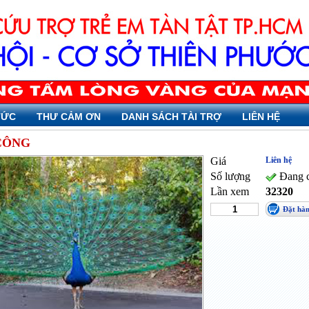
TỨC
THƯ CẢM ƠN
DANH SÁCH TÀI TRỢ
LIÊN HỆ
CÔNG
Giá
Liên hệ
Số lượng
Đang c
Lần xem
32320
Đặt hà