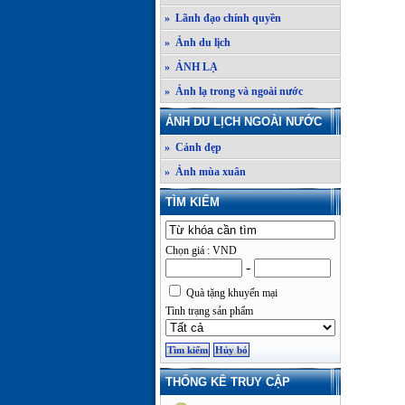
» Lãnh đạo chính quyền
» Ảnh du lịch
» ẢNH LẠ
» Ảnh lạ trong và ngoài nước
ẢNH DU LỊCH NGOÀI NƯỚC
» Cảnh đẹp
» Ảnh mùa xuân
TÌM KIẾM
Chọn giá : VND
-
Quà tặng khuyến mại
Tình trạng sản phẩm
THỐNG KÊ TRUY CẬP