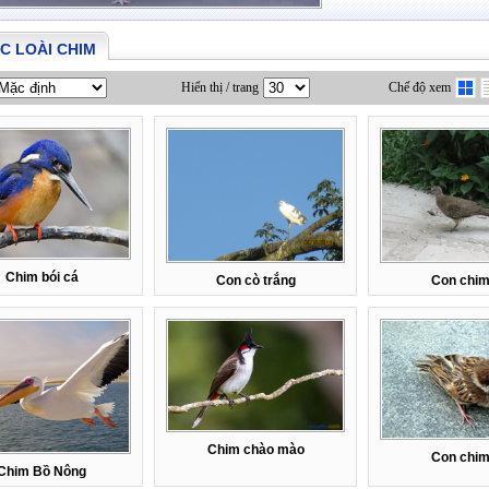
C LOÀI CHIM
Hiển thị / trang
Chế độ xem
Chim bói cá
Con cò trắng
Con chim
Chim chào mào
Con chim
Chim Bồ Nông