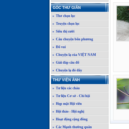
GÓC THƯ GIÃN
» Thơ chọn lọc
» Truyện chọn lọc
» Siêu thị cười
» Câu chuyện bốn phương
» Đố vui
» Chuyện lạ của VIỆT NAM
» Giải đáp câu đố
» Chuyện lạ đó đây
THƯ VIỆN ẢNH
» Tư liệu các cháu
» Tư liệu Cơ sở - Chi hội
» Họp mặt Hội viên
» Hội thảo - Hội nghị
» Hoạt động cộng đồng
» Các Mạnh thường quân