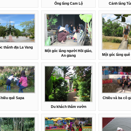
Ổng làng Cam Lộ
Cảnh làng Tù
c thánh địa La Vang
Một góc làng người Hồi giáo,
Một góc làng quê
An giang
hiều quê Sapa
Chiều và ba cô 
Du khách thăm vườn