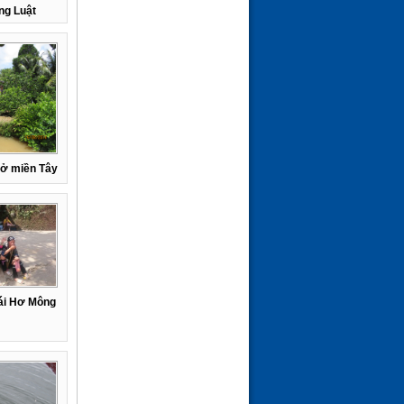
LỜI KHUYÊN VỀ BỆNH
ng Luật
CAO HUYẾT ÁP
(24-01-26 | 10:25)
 ở miền Tây
gái Hơ Mông