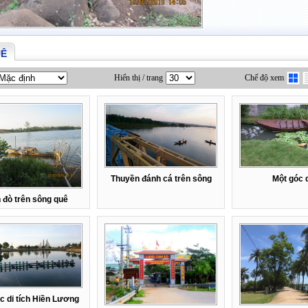
UÊ
Hiển thị / trang
Chế độ xem
Thuyền đánh cá trên sông
Một góc 
 đò trên sông quê
c di tích Hiền Lương