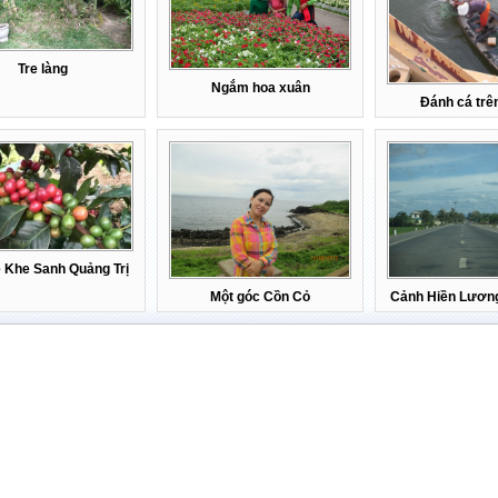
Tre làng
Ngắm hoa xuân
Đánh cá trê
 Khe Sanh Quảng Trị
Một góc Cồn Cỏ
Cảnh Hiền Lương