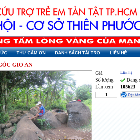
TỨC
THƯ CẢM ƠN
DANH SÁCH TÀI TRỢ
LIÊN HỆ
GÓC GIO AN
Giá
Liên hệ
Số lượng
Đang c
Lần xem
105623
Đặt hà