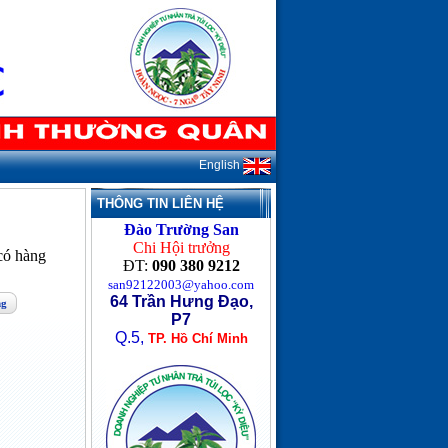
English
THÔNG TIN LIÊN HỆ
Đào Trường San
Chi Hội trưởng
ó hàng
ĐT:
090 380 9212
san92122003@yahoo.com
64 Trần Hưng Đạo,
ng
P7
Q.5,
TP. Hồ Chí Minh