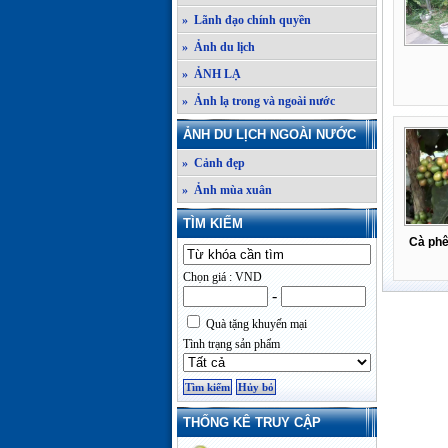
» Lãnh đạo chính quyền
» Ảnh du lịch
» ẢNH LẠ
» Ảnh lạ trong và ngoài nước
ẢNH DU LỊCH NGOÀI NƯỚC
» Cảnh đẹp
» Ảnh mùa xuân
TÌM KIẾM
Cà phê
Chọn giá : VND
-
Quà tặng khuyến mại
Tình trạng sản phẩm
THỐNG KÊ TRUY CẬP