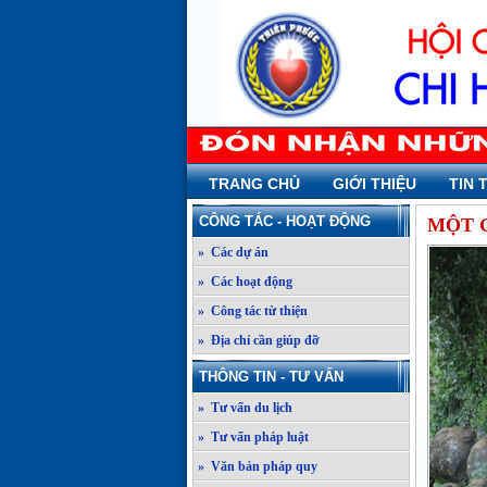
TRANG CHỦ
GIỚI THIỆU
TIN 
CÔNG TÁC - HOẠT ĐỘNG
MỘT 
» Các dự án
» Các hoạt động
» Công tác từ thiện
» Địa chỉ cần giúp đỡ
THÔNG TIN - TƯ VẤN
» Tư vấn du lịch
» Tư vấn pháp luật
» Văn bản pháp quy