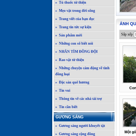
» Tủ thuốc từ thiện
» Mẹo vặt trong đời sống
» Trang viết của bạn đọc
ẢNH Q
» Trang tin tức sự kiện
Sắp xếp
» Sản phẩm mới
» Những con số biết nói
» NHẮN TÌM ĐỒNG ĐỘI
» Rao vặt từ thiện
» Những chuyện cảm động về tình
đồng loại
» Đặc sản quê hương
Con
» Tin vui
» Thông tin về các nhà tài trợ
» Tin cần biết
GƯƠNG SÁNG
» Gương sáng người khuyết tật
Một gó
» Gương sáng cộng đồng