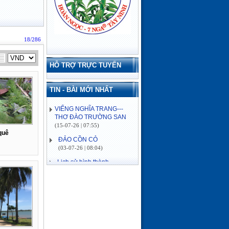
18/286
HỖ TRỢ TRỰC TUYẾN
TIN - BÀI MỚI NHẤT
VIẾNG NGHĨA TRANG---
THƠ ĐÀO TRƯỜNG SAN
(15-07-26 | 07:55)
ĐẢO CỒN CỎ
quê
(03-07-26 | 08:04)
Lịch sử hình thành
(03-07-26 | 08:04)
VỀ MIỀN SÔNG NƯỚC---
THƠ ĐÀO TRƯỜNG SAN
(16-06-26 | 08:15)
ĐÓN MÙA XUÂN---THƠ
ĐÀO TRƯỜNG SAN
(21-02-26 | 09:08)