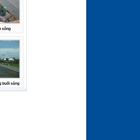
n sông
 buổi sáng