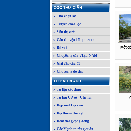
GÓC THƯ GIÃN
» Thơ chọn lọc
» Truyện chọn lọc
» Siêu thị cười
» Câu chuyện bốn phương
Một gó
» Đố vui
» Chuyện lạ của VIỆT NAM
» Giải đáp câu đố
» Chuyện lạ đó đây
THƯ VIỆN ẢNH
» Tư liệu các cháu
» Tư liệu Cơ sở - Chi hội
C
» Họp mặt Hội viên
» Hội thảo - Hội nghị
» Hoạt động cộng đồng
» Các Mạnh thường quân