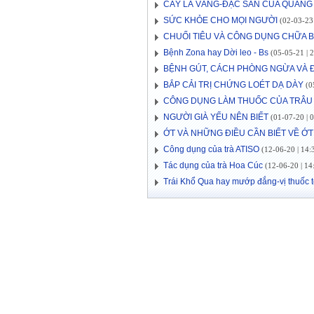
CÂY LÁ VẰNG-ĐẶC SẢN CỦA QUẢNG 
SỨC KHỎE CHO MỌI NGƯỜI
(02-03-23 
CHUỐI TIÊU VÀ CÔNG DỤNG CHỮA 
Bệnh Zona hay Dời leo - Bs
(05-05-21 | 2
BỆNH GÚT, CÁCH PHÒNG NGỪA VÀ Đ
BẮP CẢI TRỊ CHỨNG LOÉT DẠ DÀY
(05
CÔNG DỤNG LÀM THUỐC CỦA TRÂU
NGƯỜI GIÀ YẾU NÊN BIẾT
(01-07-20 | 0
ỚT VÀ NHỮNG ĐIỀU CẦN BIẾT VỀ ỚT
Công dụng của trà ATISO
(12-06-20 | 14:
Tác dụng của trà Hoa Cúc
(12-06-20 | 14
Trái Khổ Qua hay mướp đắng-vị thuốc t