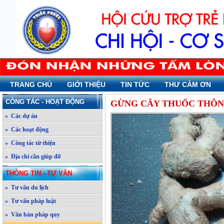
TRANG CHỦ
GIỚI THIỆU
TIN TỨC
THƯ CẢM ƠN
CÔNG TÁC - HOẠT ĐỘNG
GỪNG CÂY THUỐC THÔ
» Các dự án
» Các hoạt động
» Công tác từ thiện
» Địa chỉ cần giúp đỡ
THÔNG TIN - TƯ VẤN
» Tư vấn du lịch
» Tư vấn pháp luật
» Văn bản pháp quy