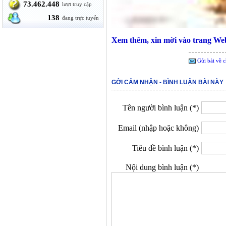
73.462.448
lượt truy cập
138
đang trực tuyến
Xem thêm, xin mời vào trang W
Gửi bài về c
GỞI CẢM NHẬN - BÌNH LUẬN BÀI NÀY
Tên người bình luận (*)
Email (nhập hoặc không)
Tiêu đề bình luận (*)
Nội dung bình luận (*)