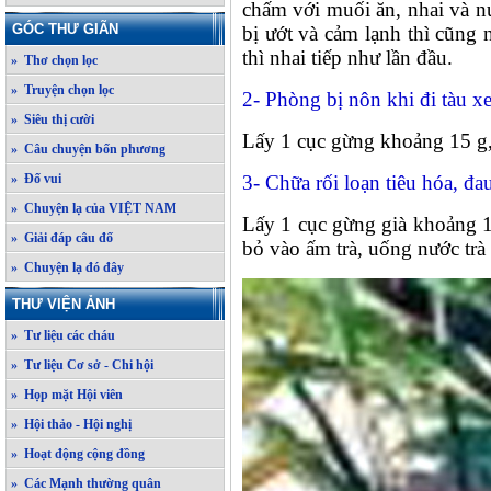
chấm với muối ăn, nhai và nu
GÓC THƯ GIÃN
bị ướt và cảm lạnh thì cũng 
thì nhai tiếp như lần đầu.
» Thơ chọn lọc
» Truyện chọn lọc
2- Phòng bị nôn khi đi tàu x
» Siêu thị cười
Lấy 1 cục gừng khoảng 15 g, 
» Câu chuyện bốn phương
» Đố vui
3- Chữa rối loạn tiêu hóa, đ
» Chuyện lạ của VIỆT NAM
Lấy 1 cục gừng già khoảng 1
» Giải đáp câu đố
bỏ vào ấm trà, uống nước trà 
» Chuyện lạ đó đây
THƯ VIỆN ẢNH
» Tư liệu các cháu
» Tư liệu Cơ sở - Chi hội
» Họp mặt Hội viên
» Hội thảo - Hội nghị
» Hoạt động cộng đồng
» Các Mạnh thường quân