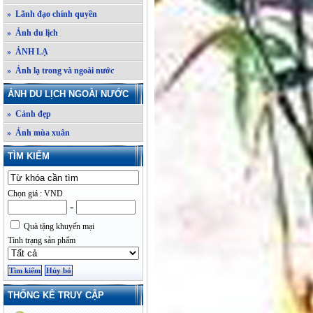
» Lãnh đạo chính quyền
» Ảnh du lịch
» ẢNH LẠ
» Ảnh lạ trong và ngoài nước
ẢNH DU LỊCH NGOÀI NƯỚC
» Cảnh đẹp
» Ảnh mùa xuân
TÌM KIẾM
Chọn giá : VND
-
Quà tặng khuyến mại
Tình trạng sản phẩm
THỐNG KÊ TRUY CẬP