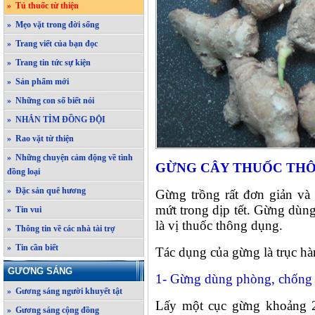
» Tủ thuốc từ thiện
» Mẹo vặt trong đời sống
» Trang viết của bạn đọc
» Trang tin tức sự kiện
» Sản phẩm mới
» Những con số biết nói
» NHẮN TÌM ĐỒNG ĐỘI
» Rao vặt từ thiện
» Những chuyện cảm động về tình
GỪNG CÂY THUỐC TH
đồng loại
» Đặc sản quê hương
Gừng trồng rất đơn giản và
mứt trong dịp tết. Gừng dùn
» Tin vui
là vị thuốc thông dụng.
» Thông tin về các nhà tài trợ
» Tin cần biết
Tác dụng của gừng là trục hà
GƯƠNG SÁNG
1- Gừng dùng phòng, chống
» Gương sáng người khuyết tật
Lấy một cục gừng khoảng 2
» Gương sáng cộng đồng