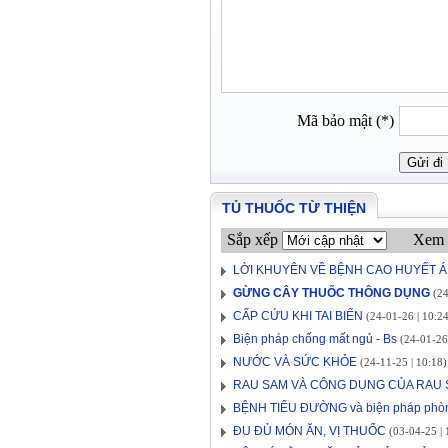
Mã bảo mật (*)
TỦ THUỐC TỪ THIỆN
Sắp xếp
Xem 
LỜI KHUYÊN VỀ BỆNH CAO HUYẾT Á
GỪNG CÂY THUỐC THÔNG DỤNG
(24
CẤP CỨU KHI TAI BIẾN
(24-01-26 | 10:24
Biện pháp chống mất ngủ - Bs
(24-01-26 
NƯỚC VÀ SỨC KHỎE
(24-11-25 | 10:18)
RAU SAM VÀ CÔNG DỤNG CỦA RAU
BỆNH TIỂU ĐƯỜNG và biện pháp phò
ĐU ĐỦ MÓN ĂN, VỊ THUỐC
(03-04-25 | 