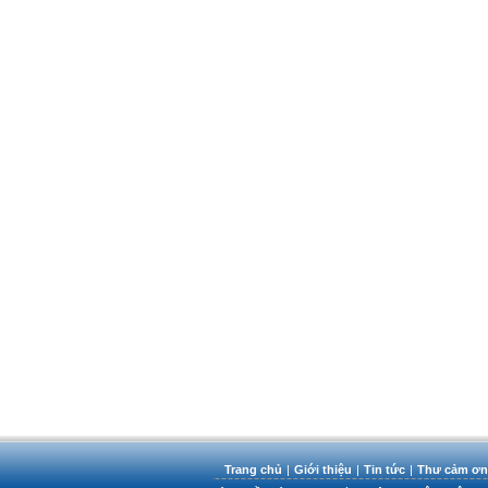
Trang chủ
|
Giới thiệu
|
Tin tức
|
Thư cảm ơn