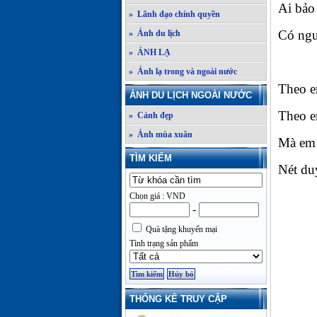
Ai bảo
» Lãnh đạo chính quyền
Có ngư
» Ảnh du lịch
» ẢNH LẠ
» Ảnh lạ trong và ngoài nước
Theo e
ẢNH DU LỊCH NGOÀI NƯỚC
Theo e
» Cảnh đẹp
» Ảnh mùa xuân
Mà em 
TÌM KIẾM
Nét du
Đ
Chọn giá : VND
-
Quà tặng khuyến mại
Tình trạng sản phẩm
THỐNG KÊ TRUY CẬP