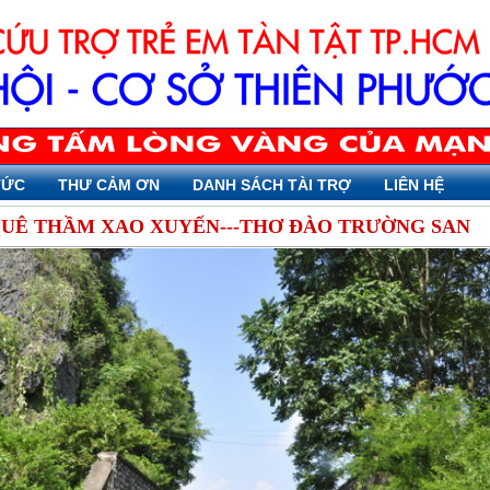
TỨC
THƯ CẢM ƠN
DANH SÁCH TÀI TRỢ
LIÊN HỆ
QUÊ THẦM XAO XUYẾN---THƠ ĐÀO TRƯỜNG SAN