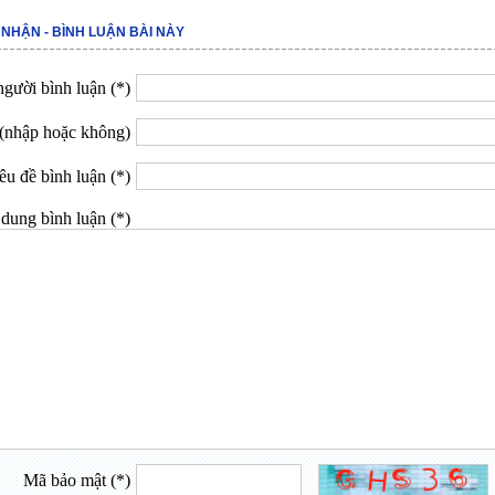
 NHẬN - BÌNH LUẬN BÀI NÀY
gười bình luận (*)
(nhập hoặc không)
êu đề bình luận (*)
dung bình luận (*)
Mã bảo mật (*)