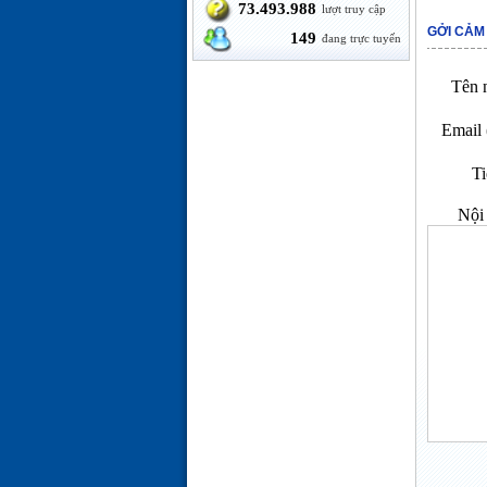
73.493.988
lượt truy cập
GỞI CẢM
149
đang trực tuyến
Tên n
Email 
Ti
Nội 