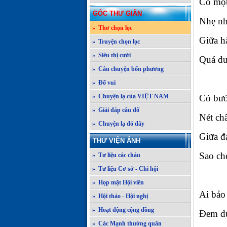
Có một
GÓC THƯ GIÃN
Nhẹ nh
» Thơ chọn lọc
Giữa h
» Truyện chọn lọc
» Siêu thị cười
Quá du
» Câu chuyện bốn phương
» Đố vui
» Chuyện lạ của VIỆT NAM
Có bướ
» Giải đáp câu đố
Nét châ
» Chuyện lạ đó đây
Giữa đ
THƯ VIỆN ẢNH
Sao ch
» Tư liệu các cháu
» Tư liệu Cơ sở - Chi hội
» Họp mặt Hội viên
Ai bảo
» Hội thảo - Hội nghị
» Hoạt động cộng đồng
Đem du
» Các Mạnh thường quân