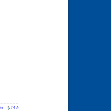
rên
Trở về