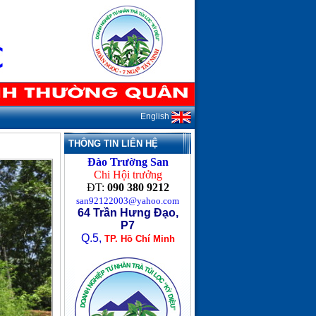
English
THÔNG TIN LIÊN HỆ
Đào Trường San
Chi Hội trưởng
ĐT:
090 380 9212
san92122003@yahoo.com
64 Trần Hưng Đạo,
P7
Q.5,
TP. Hồ Chí Minh