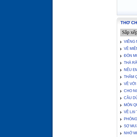
THƠ C
Sắp xế
VIẾNG
VỀ MI
ĐÓN M
THÀ R
NẾU EM
THĂM Q
VỀ VỚI
CHO NG
CẦU D
MÓN Q
VỀ LẠI
PHÓNG
SỢ MƯ
NHỚ M