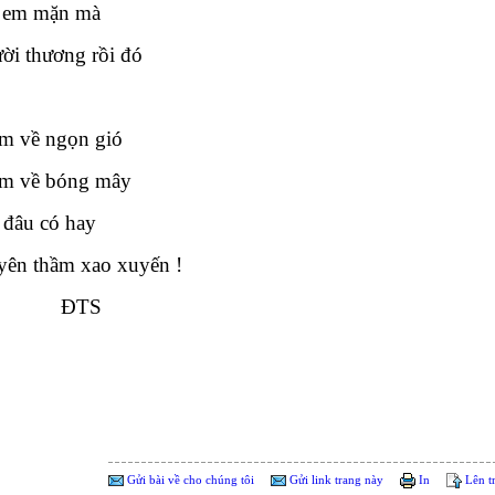
 em mặn mà
ời thương rồi đó
m về ngọn gió
m về bóng mây
đâu có hay
yên thầm xao xuyến !
TS
Gửi bài về cho chúng tôi
Gửi link trang này
In
Lên t