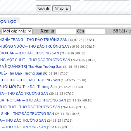
HỌN LỌC
p
Xem từ
đến
Số bài / t
 NGHĨA TRANG---THƠ ĐÀO TRƯỜNG SAN
(15-07-26 | 07:55)
ỀN SÔNG NƯỚC---THƠ ĐÀO TRƯỜNG SAN
(16-06-26 | 08:15)
ÙA XUÂN---THƠ ĐÀO TRƯỜNG SAN
(21-02-26 | 09:08)
ẰNG MỘT CHÚT----THƠ ĐÀO TRƯỜNG SAN
(24-01-26 | 10:22)
 VỀ QUẢNG TRỊ-Thơ Đào Trường San
(21-01-26 | 10:22)
UÊ- Thơ Đào Trường San
(02-01-26 | 17:30)
 TUỔI THƠ--THƠ ĐÀO TRƯỜNG SAN
(18-12-25 | 15:10)
ƯỜI MỚI TU-Thơ Đào Trường San
(16-12-25 | 14:54)
ỪA---THƠ ĐÀO TRƯỜNG SAN
(30-11-25 | 07:39)
UÀ TRỜI BAN---THƠ ĐÀO TRƯỜNG SAN
(27-11-25 | 09:18)
 TUỔI THƠ---THƠ ĐÀO TRƯỜNG SAN
(26-11-25 | 09:31)
 SINH---THƠ ĐÀO TRƯỜNG SAN
(25-11-25 | 10:48)
A---THƠ ĐÀO TRƯỜNG SAN
(24-11-25 | 17:21)
Ẹ---THƠ ĐÀO TRƯỜNG SAN
(17-11-25 | 09:55)