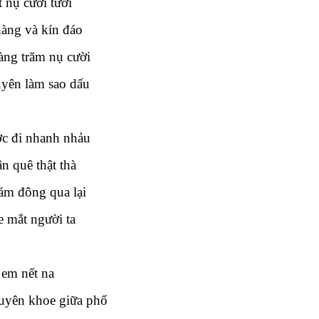
 nụ cười tươi
àng và kín đáo
àng trăm nụ cười
yên làm sao dấu
c đi nhanh nhảu
n quê thật thà
ám đông qua lại
e mắt người ta
 em nết na
yên khoe giữa phố