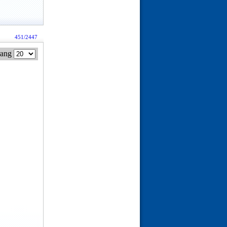
451/2447
rang