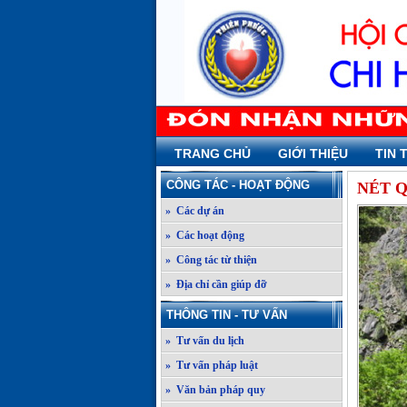
TRANG CHỦ
GIỚI THIỆU
TIN 
CÔNG TÁC - HOẠT ĐỘNG
NÉT 
» Các dự án
» Các hoạt động
» Công tác từ thiện
» Địa chỉ cần giúp đỡ
THÔNG TIN - TƯ VẤN
» Tư vấn du lịch
» Tư vấn pháp luật
» Văn bản pháp quy