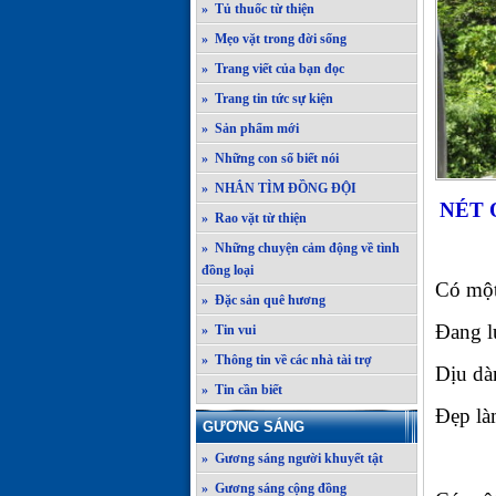
» Tủ thuốc từ thiện
» Mẹo vặt trong đời sống
» Trang viết của bạn đọc
» Trang tin tức sự kiện
» Sản phẩm mới
» Những con số biết nói
» NHẮN TÌM ĐỒNG ĐỘI
NÉT 
» Rao vặt từ thiện
» Những chuyện cảm động về tình
đồng loại
Có một
» Đặc sản quê hương
Đang l
» Tin vui
» Thông tin về các nhà tài trợ
Dịu dà
» Tin cần biết
Đẹp là
GƯƠNG SÁNG
» Gương sáng người khuyết tật
» Gương sáng cộng đồng