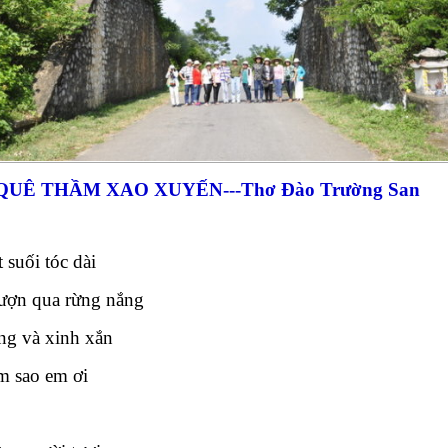
QUÊ THẦM XAO XUYẾN---Thơ Đào Trường San
 suối tóc dài
ượn qua rừng nắng
ng và xinh xắn
m sao em ơi