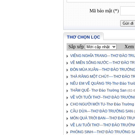
Mã bảo mật (*)
THƠ CHỌN LỌC
Sắp xếp
Xem 
VIẾNG NGHĨA TRANG---THƠ ĐÀO T
VỀ MIỀN SÔNG NƯỚC---THƠ ĐÀO T
ĐÓN MÙA XUÂN---THƠ ĐÀO TRƯỜN
THÀ RẰNG MỘT CHÚT----THƠ ĐÀO 
NẾU EM VỀ QUẢNG TRỊ-Thơ Đào Trư
THĂM QUÊ- Thơ Đào Trường San
(02-0
VỀ VỚI TUỔI THƠ--THƠ ĐÀO TRƯỜN
CHO NGƯỜI MỚI TU-Thơ Đào Trường
CẦU DỪA---THƠ ĐÀO TRƯỜNG SAN
(
MÓN QUÀ TRỜI BAN---THƠ ĐÀO TR
VỀ LẠI TUỔI THƠ---THƠ ĐÀO TRƯỜN
PHÓNG SINH---THƠ ĐÀO TRƯỜNG S