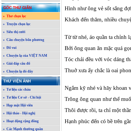
Hình như ông vẻ sốt sắng đợ
GÓC THƯ GIÃN
» Thơ chọn lọc
Khách đến thăm, nhiều chuyệ
» Truyện chọn lọc
» Siêu thị cười
Từ từ nhé, áo quần ta chỉnh l
» Câu chuyện bốn phương
Bởi ông quan ăn mặc quá gọ
» Đố vui
» Chuyện lạ của VIỆT NAM
Tóc chải đều với vóc dáng th
» Giải đáp câu đố
Thuở xưa ấy chắc là oai pho
» Chuyện lạ đó đây
THƯ VIỆN ẢNH
Ngắm kỹ nhé và hãy khoan 
» Tư liệu các cháu
» Tư liệu Cơ sở - Chi hội
Trông ông quan như thể mu
» Họp mặt Hội viên
Thôi được rồi, ta chỉ một thầ
» Hội thảo - Hội nghị
Hạnh phúc đến có bề trên gầ
» Hoạt động cộng đồng
» Các Mạnh thường quân