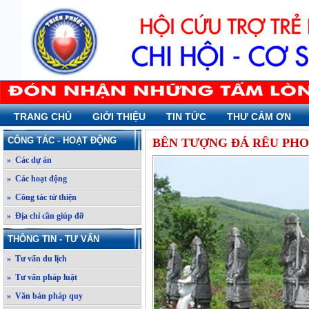
TRANG CHỦ
GIỚI THIỆU
TIN TỨC
THƯ CẢM ƠN
CÔNG TÁC - HOẠT ĐỘNG
BÊN TƯỢNG ĐÁ RÊU PHO
» Các dự án
» Các hoạt động
» Công tác từ thiện
» Địa chỉ cần giúp đỡ
THÔNG TIN - TƯ VẤN
» Tư vấn du lịch
» Tư vấn pháp luật
» Văn bản pháp quy