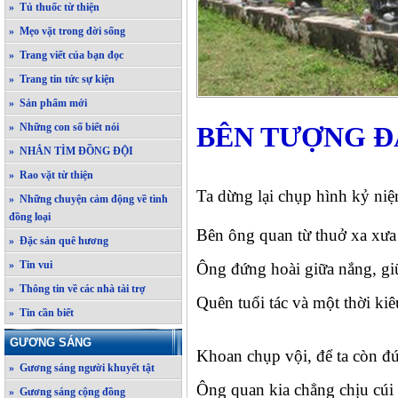
» Tủ thuốc từ thiện
» Mẹo vặt trong đời sống
» Trang viết của bạn đọc
» Trang tin tức sự kiện
» Sản phẩm mới
» Những con số biết nói
BÊN TƯỢNG Đ
» NHẮN TÌM ĐỒNG ĐỘI
» Rao vặt từ thiện
Ta dừng lại chụp hình kỷ ni
» Những chuyện cảm động về tình
đồng loại
Bên ông quan từ thuở xa xưa
» Đặc sản quê hương
» Tin vui
Ông đứng hoài giữa nắng, g
» Thông tin về các nhà tài trợ
Quên tuổi tác và một thời ki
» Tin cần biết
GƯƠNG SÁNG
Khoan chụp vội, để ta còn đ
» Gương sáng người khuyết tật
Ông quan kia chẳng chịu cúi
» Gương sáng cộng đồng