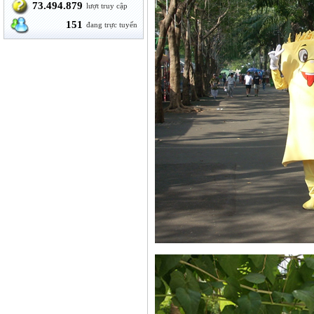
73.494.879
lượt truy cập
151
đang trực tuyến