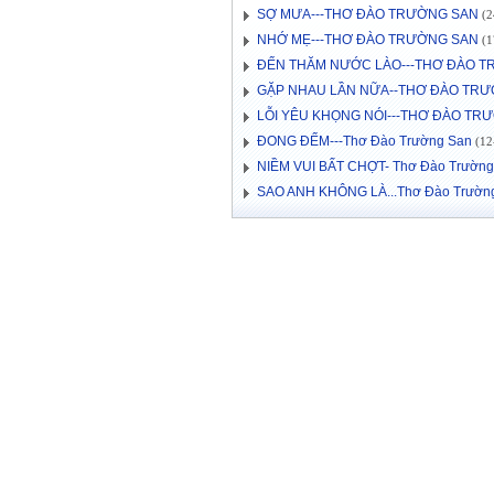
SỢ MƯA---THƠ ĐÀO TRƯỜNG SAN
(2
NHỚ MẸ---THƠ ĐÀO TRƯỜNG SAN
(1
ĐẾN THĂM NƯỚC LÀO---THƠ ĐÀO 
GẶP NHAU LẦN NỮA--THƠ ĐÀO TR
LỖI YÊU KHỌNG NÓI---THƠ ĐÀO TR
ĐONG ĐẾM---Thơ Đào Trường San
(12-
NIỀM VUI BẤT CHỢT- Thơ Đào Trường
SAO ANH KHÔNG LÀ...Thơ Đào Trườn