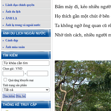
» Lãnh đạo chính quyền
Bấm máy đi, kẻo nhiều ngườ
» Ảnh du lịch
Họ thích gần một chút ở bên
» ẢNH LẠ
Ta không ngờ ông quan cũ r
» Ảnh lạ trong và ngoài nước
ẢNH DU LỊCH NGOÀI NƯỚC
Nhờ tính cách, nhiều người m
» Cảnh đẹp
» Ảnh mùa xuân
TÌM KIẾM
Chọn giá : VND
-
Quà tặng khuyến mại
Tình trạng sản phẩm
THỐNG KÊ TRUY CẬP