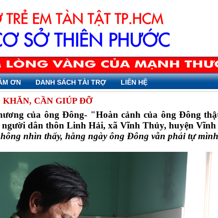
ẢM ƠN
DANH SÁCH TÀI TRỢ
LIÊN HỆ
KHĂN, CẦN GIÚP ĐỠ
ương của ông Đông- "Hoàn cảnh của ông Đông thật sự
u người dân thôn Linh Hải, xã Vĩnh Thủy, huyện Vĩnh
hông nhìn thấy, hằng ngày ông Đông vẫn phải tự mìn