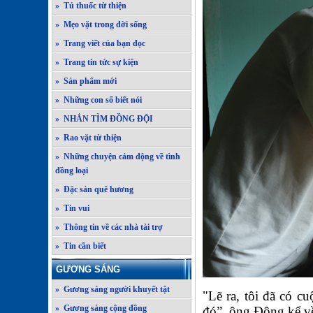
» Tủ thuốc từ thiện
» Mẹo vặt trong đời sống
» Trang viết của bạn đọc
» Trang tin tức sự kiện
» Sản phẩm mới
» Những con số biết nói
» NHẮN TÌM ĐỒNG ĐỘI
» Rao vặt từ thiện
» Những chuyện cảm động về tình
đồng loại
» Đặc sản quê hương
» Tin vui
» Thông tin về các nhà tài trợ
» Tin cần biết
GƯƠNG SÁNG
» Gương sáng người khuyết tật
"Lẽ ra, tôi đã có 
» Gương sáng cộng đồng
đó”, ông Đông kể v