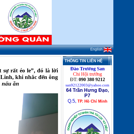
English
THÔNG TIN LIÊN HỆ
Đào Trường San
 rất éo le”, đó là lời
Chi Hội trưởng
 Linh, khi nhắc đến ông
ĐT:
090 380 9212
h nấu ăn
san92122003@yahoo.com
64 Trần Hưng Đạo,
P7
Q.5,
TP. Hồ Chí Minh