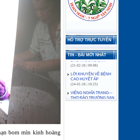
HỖ TRỢ TRỰC TUYẾN
TIN - BÀI MỚI NHẤT
LỜI KHUYÊN VỀ BỆNH
CAO HUYẾT ÁP
(24-01-26 | 10:25)
VIẾNG NGHĨA TRANG---
THƠ ĐÀO TRƯỜNG SAN
(15-07-26 | 07:55)
ĐẢO CỒN CỎ
(03-07-26 | 08:04)
Lịch sử hình thành
(03-07-26 | 08:04)
VỀ MIỀN SÔNG NƯỚC---
i nạn bom mìn kinh hoàng
THƠ ĐÀO TRƯỜNG SAN
(16-06-26 | 08:15)