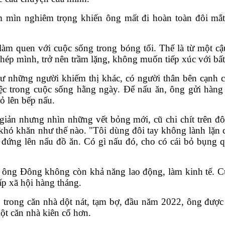
om mìn nghiêm trọng khiến ông mất đi hoàn toàn đôi mắ
làm quen với cuộc sống trong bóng tối. Thế là từ một cậ
hép mình, trở nên trầm lặng, không muốn tiếp xúc với bất
những người khiếm thị khác, có người thân bên cạnh 
việc trong cuộc sống hằng ngày. Để nấu ăn, ông gửi hà
bỏ lên bếp nấu.
giản nhưng nhìn những vết bỏng mới, cũ chi chít trên đô
, khó khăn như thế nào. "Tôi dùng đôi tay không lành lặ
ự đứng lên nấu đồ ăn. Có gì nấu đó, cho có cái bỏ bụng
 ông Đông không còn khả năng lao động, làm kinh tế. C
ấp xã hội hàng tháng.
trong căn nhà dột nát, tạm bợ, đầu năm 2022, ông được 
t căn nhà kiên cố hơn.