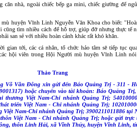
g căn nhà, ngoài chiếc bếp ga mini, chiếc giường để ngủ
i mù huyện Vĩnh Linh Nguyễn Văn Khoa cho biết: "Hoà
i cũng tìm nhiều cách để hỗ trợ, giúp đỡ nhưng thực tế
phải san sẻ với nhiều hoàn cảnh khác rất khó khăn.
i gian tới, các cá nhân, tổ chức hảo tâm sẽ tiếp tục q
các hội viên trong Hội Người mù huyện Vĩnh Linh nói
 Trang
g Võ Văn Đông xin gửi đến Báo Quảng Trị - 311 - 
001317) hoặc chuyển vào tài khoản: Báo Quảng Trị
 thương Việt Nam-Chi nhánh Quảng Trị; 54010000
át triển Việt Nam - Chi nhánh Quảng Trị; 1020100
 Việt Nam-Chi nhánh Quảng Trị; 3900211011886 tại 
 thôn Việt Nam - Chi nhánh Quảng Trị; hoặc gửi trực t
ng, thôn Linh Hải, xã Vĩnh Thủy, huyện Vĩnh Linh, tỉ