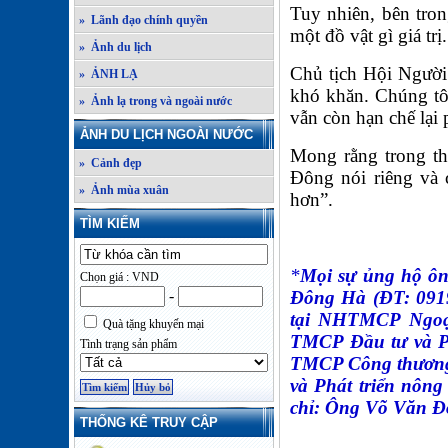
Tuy nhiên, bên tron
» Lãnh đạo chính quyền
một đồ vật gì giá trị.
» Ảnh du lịch
Chủ tịch Hội Ngườ
» ẢNH LẠ
khó khăn. Chúng tô
» Ảnh lạ trong và ngoài nước
vẫn còn hạn chế lại 
ẢNH DU LỊCH NGOÀI NƯỚC
Mong rằng trong thờ
» Cảnh đẹp
Đông nói riêng và 
» Ảnh mùa xuân
hơn”.
TÌM KIẾM
Thảo
*
Mọi sự ủng hộ ôn
Chọn giá : VND
-
Đông Hà (ĐT: 0919
tại NHTMCP Ngoại
Quà tặng khuyến mại
TMCP Đầu tư và Ph
Tình trạng sản phẩm
TMCP Công thương
và Phát triển nông
chỉ: Ông Võ Văn Đô
THỐNG KÊ TRUY CẬP