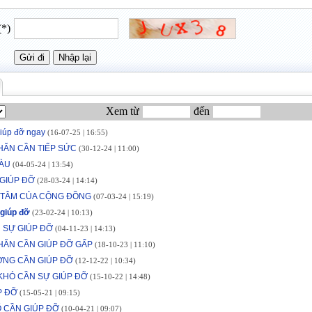
(*)
Xem từ
đến
iúp đỡ ngay
(16-07-25 | 16:55)
HĂN CẦN TIẾP SỨC
(30-12-24 | 11:00)
ÀU
(04-05-24 | 13:54)
GIÚP ĐỠ
(28-03-24 | 14:14)
 TÂM CỦA CỘNG ĐỒNG
(07-03-24 | 15:19)
 giúp đỡ
(23-02-24 | 10:13)
 SỰ GIÚP ĐỠ
(04-11-23 | 14:13)
HĂN CẦN GIÚP ĐỠ GẤP
(18-10-23 | 11:10)
NG CẦN GIÚP ĐỠ
(12-12-22 | 10:34)
KHÓ CẦN SỰ GIÚP ĐỠ
(15-10-22 | 14:48)
P ĐỠ
(15-05-21 | 09:15)
Ổ CẦN GIÚP ĐỠ
(10-04-21 | 09:07)