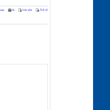
 này
In
Lên trên
Trở về