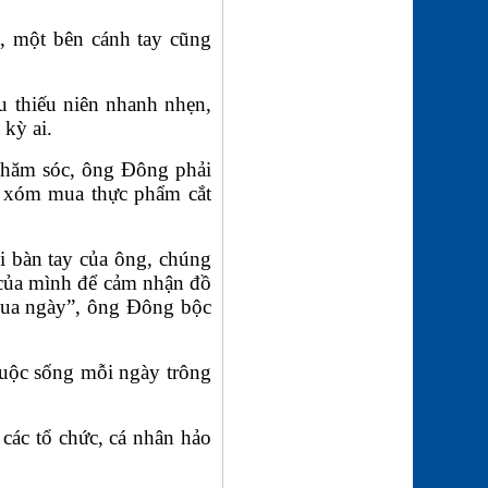
ĐÓN MÙA XUÂN---THƠ
t, một bên cánh tay cũng
ĐÀO TRƯỜNG SAN
(21-02-26 | 09:08)
u thiếu niên nhanh nhẹn,
 kỳ ai.
chăm sóc, ông Đông phải
ng xóm mua thực phẩm cắt
i bàn tay của ông, chúng
n của mình để cảm nhận đồ
 qua ngày”, ông Đông bộc
uộc sống mỗi ngày trông
các tổ chức, cá nhân hảo