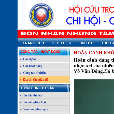
TRANG CHỦ
GIỚI THIỆU
TIN TỨC
THƯ C
CÔNG TÁC - HOẠT ĐỘNG
HOÀN CẢNH KHÓ 
» Các dự án
Hoàn cảnh đáng th
nhận xét của nhiề
» Các hoạt động
Võ Văn Đông.
Dù k
» Công tác từ thiện
» Địa chỉ cần giúp đỡ
THÔNG TIN - TƯ VẤN
» Tư vấn du lịch
» Tư vấn pháp luật
» Văn bản pháp quy