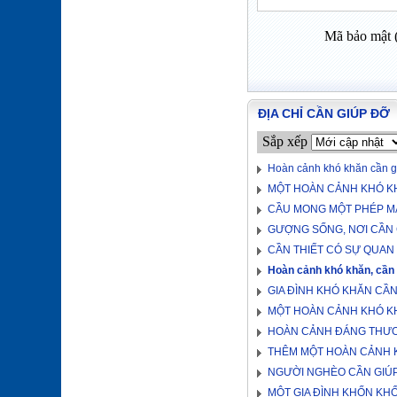
Mã bảo mật 
ĐỊA CHỈ CẦN GIÚP ĐỠ
Sắp xếp
Hoàn cảnh khó khăn cần g
MỘT HOÀN CẢNH KHÓ K
CẦU MONG MỘT PHÉP M
GƯỢNG SỐNG, NƠI CẦN 
CẦN THIẾT CÓ SỰ QUAN
Hoàn cảnh khó khăn, cần
GIA ĐÌNH KHÓ KHĂN CẦN
MỘT HOÀN CẢNH KHÓ K
HOÀN CẢNH ĐÁNG THƯƠ
THÊM MỘT HOÀN CẢNH 
NGƯỜI NGHÈO CẦN GIÚ
MỘT GIA ĐÌNH KHỐN KH