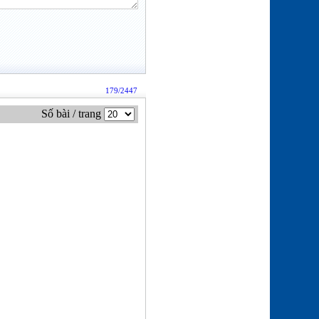
179/2447
Số bài / trang