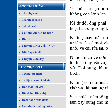
GÓC THƯ GIÃN
16 tuổi, tai nạn b
không còn lành lặn.
» Thơ chọn lọc
» Truyện chọn lọc
Kể từ đó, ông phải 
» Siêu thị cười
hoạt bát, ông sống k
» Câu chuyện bốn phương
Không may mắn như 
» Đố vui
tự làm tất cả mọi 
» Chuyện lạ của VIỆT NAM
nhỏ, về chỉ rửa lại, 
» Giải đáp câu đố
Nghe thì có vẻ đơn 
» Chuyện lạ đó đây
tôi hiểu ông vất vả
THƯ VIỆN ẢNH
vật. Đói bụng thì t
bạch.
» Tư liệu các cháu
» Tư liệu Cơ sở - Chi hội
Không còn đôi mắt,
» Họp mặt Hội viên
chờ vào khoản trợ c
» Hội thảo - Hội nghị
Sau nhiều năm sống 
» Hoạt động cộng đồng
tâm xây dựng cho mộ
» Các Mạnh thường quân