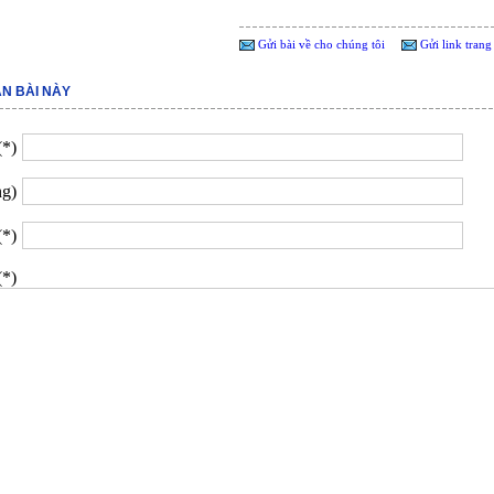
Gửi bài về cho chúng tôi
Gửi link trang
ẬN BÀI NÀY
(*)
ng)
(*)
(*)