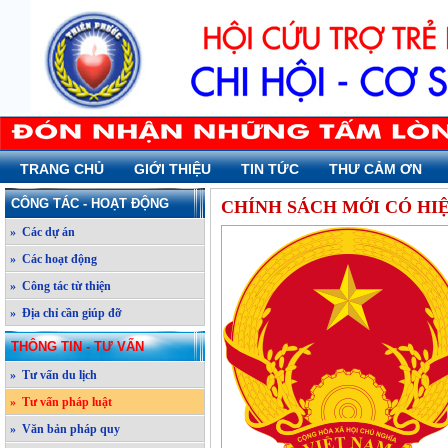
TRANG CHỦ
GIỚI THIỆU
TIN TỨC
THƯ CẢM ƠN
CÔNG TÁC - HOẠT ĐỘNG
CHÍNH SÁCH MỚI CÓ HIỆ
» Các dự án
» Các hoạt động
» Công tác từ thiện
» Địa chỉ cần giúp đỡ
THÔNG TIN - TƯ VẤN
» Tư vấn du lịch
» Tư vấn pháp luật
» Văn bản pháp quy