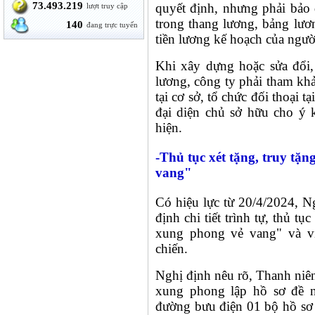
73.493.219
quyết định, nhưng phải bảo 
lượt truy cập
trong thang lương, bảng lư
140
đang trực tuyến
tiền lương kế hoạch của ngườ
Khi xây dựng hoặc sửa đổi,
lương, công ty phải tham khả
tại cơ sở, tổ chức đối thoại 
đại diện chủ sở hữu cho ý k
hiện.
-Thủ tục xét tặng, truy t
vang"
Có hiệu lực từ 20/4/2024, 
định chi tiết trình tự, thủ t
xung phong vẻ vang" và vi
chiến.
Nghị định nêu rõ, Thanh niê
xung phong lập hồ sơ đề n
đường bưu điện 01 bộ hồ sơ