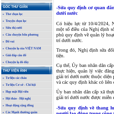
GÓC THƯ GIÃN
-Sửa quy định cơ quan đăng
dưới nước
» Thơ chọn lọc
» Truyện chọn lọc
Có hiệu lực từ 10/4/2024,
» Siêu thị cười
một số điều của Nghị định 
phủ quy định về quản lý hoạt
» Câu chuyện bốn phương
trí dưới nước.
» Đố vui
» Chuyện lạ của VIỆT NAM
Trong đó, Nghị định sửa đổ
tiện.
» Giải đáp câu đố
» Chuyện lạ đó đây
Cụ thể, Ủy ban nhân dân cấp
thực hiện, quản lý việc đăn
THƯ VIỆN ẢNH
giải trí dưới nước thuộc diện
» Tư liệu các cháu
và các quy định khác có liên 
» Tư liệu Cơ sở - Chi hội
Ủy ban nhân dân cấp xã thực
» Họp mặt Hội viên
giải trí dưới nước được miễn
» Hội thảo - Hội nghị
» Hoạt động cộng đồng
-Sửa quy định về thang l
» Các Mạnh thường quân
người lao động trong công