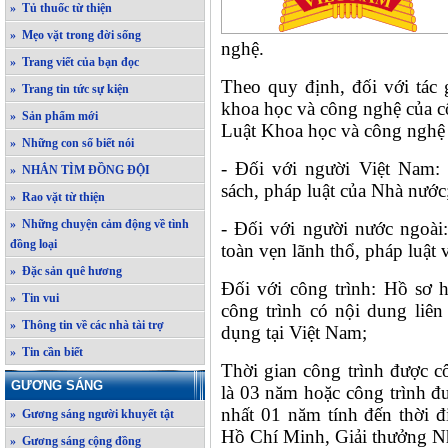
» Tủ thuốc từ thiện
» Mẹo vặt trong đời sống
nghệ.
» Trang viết của bạn đọc
Theo quy định, đối với tác g
» Trang tin tức sự kiện
khoa học và công nghệ của c
» Sản phẩm mới
Luật Khoa học và công nghệ 
» Những con số biết nói
- Đối với người Việt Nam:
» NHẮN TÌM ĐỒNG ĐỘI
sách, pháp luật của Nhà nước
» Rao vặt từ thiện
» Những chuyện cảm động về tình
- Đối với người nước ngoài:
đồng loại
toàn vẹn lãnh thổ, pháp luật 
» Đặc sản quê hương
Đối với công trình: Hồ sơ h
» Tin vui
công trình có nội dung liê
» Thông tin về các nhà tài trợ
dụng tại Việt Nam;
» Tin cần biết
Thời gian công trình được c
GƯƠNG SÁNG
là 03 năm hoặc công trình đ
nhất 01 năm tính đến thời đ
» Gương sáng người khuyết tật
Hồ Chí Minh, Giải thưởng N
» Gương sáng cộng đồng