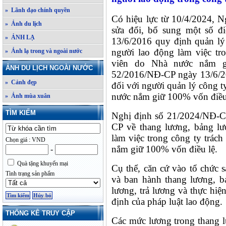
» Lãnh đạo chính quyền
Có hiệu lực từ 10/4/2024, 
» Ảnh du lịch
sửa đổi, bổ sung một số đ
» ẢNH LẠ
13/6/2016 quy định quản lý 
người lao động làm việc tr
» Ảnh lạ trong và ngoài nước
viên do Nhà nước nắm g
ẢNH DU LỊCH NGOÀI NƯỚC
52/2016/NĐ-CP ngày 13/6/201
» Cảnh đẹp
đối với người quản lý công 
nước nắm giữ 100% vốn điều
» Ảnh mùa xuân
TÌM KIẾM
Nghị định số 21/2024/NĐ-C
CP về thang lương, bảng lư
làm việc trong công ty trác
Chọn giá : VND
nắm giữ 100% vốn điều lệ.
-
Quà tặng khuyến mại
Cụ thể, căn cứ vào tổ chức 
Tình trạng sản phẩm
và ban hành thang lương, b
lương, trả lương và thực hiệ
định của pháp luật lao động.
THỐNG KÊ TRUY CẬP
Các mức lương trong thang l