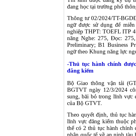
đang học tại trường phổ thôn
Thông tư 02/2024/TT-BGDĐT
ngữ được sử dụng để miễn 
nghiệp THPT: TOEFL ITP 4
năng Nghe: 275, Đọc: 275,
Preliminary; B1 Business Pr
ngữ theo Khung năng lực ngo
-Thủ tục hành chính được 
đăng kiểm
Bộ Giao thông vận tải (G
BGTVT ngày 12/3/2024 công
sung, bãi bỏ trong lĩnh vực
của Bộ GTVT.
Theo quyết định, thủ tục hà
lĩnh vực đăng kiểm thuộc 
thể có 2 thủ tục hành chính
nhận quốc tế về an ninh tàu 