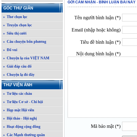
GỞI CẢM NHẬN - BÌNH LUẬN BÀI NÀY
GÓC THƯ GIÃN
» Thơ chọn lọc
Tên người bình luận (*)
» Truyện chọn lọc
Email (nhập hoặc không)
» Siêu thị cười
» Câu chuyện bốn phương
Tiêu đề bình luận (*)
» Đố vui
Nội dung bình luận (*)
» Chuyện lạ của VIỆT NAM
» Giải đáp câu đố
» Chuyện lạ đó đây
THƯ VIỆN ẢNH
» Tư liệu các cháu
» Tư liệu Cơ sở - Chi hội
» Họp mặt Hội viên
» Hội thảo - Hội nghị
Mã bảo mật (*)
» Hoạt động cộng đồng
» Các Mạnh thường quân