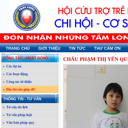
TRANG CHỦ
GIỚI THIỆU
TIN TỨC
THƯ CẢM ƠN
CÔNG TÁC - HOẠT ĐỘNG
CHÁU PHẠM THỊ YẾN QU
» Các dự án
» Các hoạt động
» Công tác từ thiện
» Địa chỉ cần giúp đỡ
THÔNG TIN - TƯ VẤN
» Tư vấn du lịch
» Tư vấn pháp luật
» Văn bản pháp quy