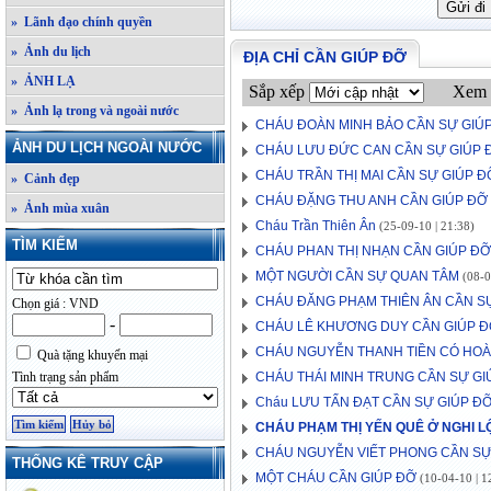
» Lãnh đạo chính quyền
» Ảnh du lịch
ĐỊA CHỈ CẦN GIÚP ĐỠ
» ẢNH LẠ
Sắp xếp
Xem 
» Ảnh lạ trong và ngoài nước
CHÁU ĐOÀN MINH BẢO CẦN SỰ GIÚ
ẢNH DU LỊCH NGOÀI NƯỚC
CHÁU LƯU ĐỨC CAN CẦN SỰ GIÚP 
CHÁU TRẦN THỊ MAI CẦN SỰ GIÚP Đ
» Cảnh đẹp
CHÁU ĐẶNG THU ANH CẦN GIÚP ĐỠ
» Ảnh mùa xuân
Cháu Trần Thiên Ân
(25-09-10 | 21:38)
TÌM KIẾM
CHÁU PHAN THỊ NHẠN CẦN GIÚP ĐỠ
MỘT NGƯỜI CẦN SỰ QUAN TÂM
(08-0
CHÁU ĐĂNG PHẠM THIÊN ÂN CẦN S
Chọn giá : VND
-
CHÁU LÊ KHƯƠNG DUY CẦN GIÚP 
CHÁU NGUYỄN THANH TIỀN CÓ HO
Quà tặng khuyến mại
Tình trạng sản phẩm
CHÁU THÁI MINH TRUNG CẦN SỰ GI
Cháu LƯU TẤN ĐẠT CẦN SỰ GIÚP Đ
CHÁU PHẠM THỊ YẾN QUÊ Ở NGHI L
CHÁU NGUYỄN VIẾT PHONG CẦN SỰ
THỐNG KÊ TRUY CẬP
MỘT CHÁU CẦN GIÚP ĐỠ
(10-04-10 | 1