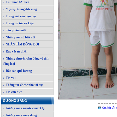
» Tủ thuốc từ thiện
» Mẹo vặt trong đời sống
» Trang viết của bạn đọc
» Trang tin tức sự kiện
» Sản phẩm mới
» Những con số biết nói
» NHẮN TÌM ĐỒNG ĐỘI
» Rao vặt từ thiện
» Những chuyện cảm động về tình
đồng loại
» Đặc sản quê hương
» Tin vui
» Thông tin về các nhà tài trợ
» Tin cần biết
GƯƠNG SÁNG
Gửi bài về c
» Gương sáng người khuyết tật
» Gương sáng cộng đồng