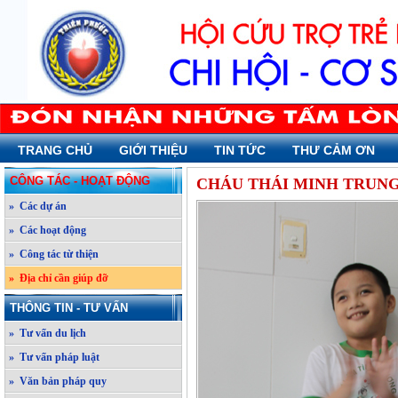
TRANG CHỦ
GIỚI THIỆU
TIN TỨC
THƯ CẢM ƠN
CÔNG TÁC - HOẠT ĐỘNG
CHÁU THÁI MINH TRUNG
» Các dự án
» Các hoạt động
» Công tác từ thiện
» Địa chỉ cần giúp đỡ
THÔNG TIN - TƯ VẤN
» Tư vấn du lịch
» Tư vấn pháp luật
» Văn bản pháp quy