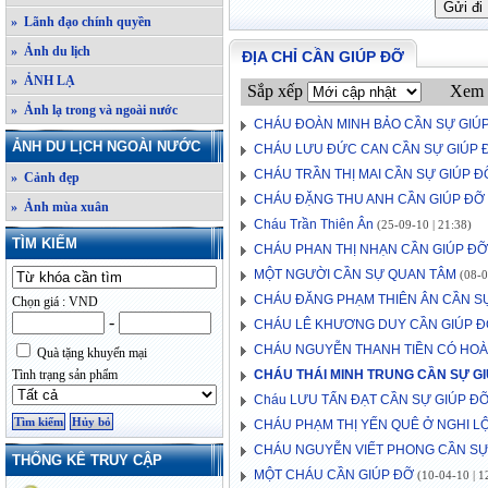
» Lãnh đạo chính quyền
» Ảnh du lịch
ĐỊA CHỈ CẦN GIÚP ĐỠ
» ẢNH LẠ
Sắp xếp
Xem 
» Ảnh lạ trong và ngoài nước
CHÁU ĐOÀN MINH BẢO CẦN SỰ GIÚ
ẢNH DU LỊCH NGOÀI NƯỚC
CHÁU LƯU ĐỨC CAN CẦN SỰ GIÚP 
CHÁU TRẦN THỊ MAI CẦN SỰ GIÚP Đ
» Cảnh đẹp
CHÁU ĐẶNG THU ANH CẦN GIÚP ĐỠ
» Ảnh mùa xuân
Cháu Trần Thiên Ân
(25-09-10 | 21:38)
TÌM KIẾM
CHÁU PHAN THỊ NHẠN CẦN GIÚP ĐỠ
MỘT NGƯỜI CẦN SỰ QUAN TÂM
(08-0
CHÁU ĐĂNG PHẠM THIÊN ÂN CẦN S
Chọn giá : VND
-
CHÁU LÊ KHƯƠNG DUY CẦN GIÚP 
CHÁU NGUYỄN THANH TIỀN CÓ HO
Quà tặng khuyến mại
Tình trạng sản phẩm
CHÁU THÁI MINH TRUNG CẦN SỰ G
Cháu LƯU TẤN ĐẠT CẦN SỰ GIÚP Đ
CHÁU PHẠM THỊ YẾN QUÊ Ở NGHI L
CHÁU NGUYỄN VIẾT PHONG CẦN SỰ
THỐNG KÊ TRUY CẬP
MỘT CHÁU CẦN GIÚP ĐỠ
(10-04-10 | 1