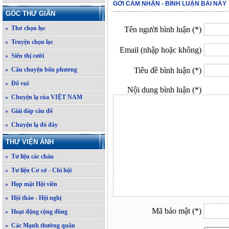
GỞI CẢM NHẬN - BÌNH LUẬN BÀI NÀY
GÓC THƯ GIÃN
» Thơ chọn lọc
Tên người bình luận (*)
» Truyện chọn lọc
Email (nhập hoặc không)
» Siêu thị cười
» Câu chuyện bốn phương
Tiêu đề bình luận (*)
» Đố vui
Nội dung bình luận (*)
» Chuyện lạ của VIỆT NAM
» Giải đáp câu đố
» Chuyện lạ đó đây
THƯ VIỆN ẢNH
» Tư liệu các cháu
» Tư liệu Cơ sở - Chi hội
» Họp mặt Hội viên
» Hội thảo - Hội nghị
Mã bảo mật (*)
» Hoạt động cộng đồng
» Các Mạnh thường quân