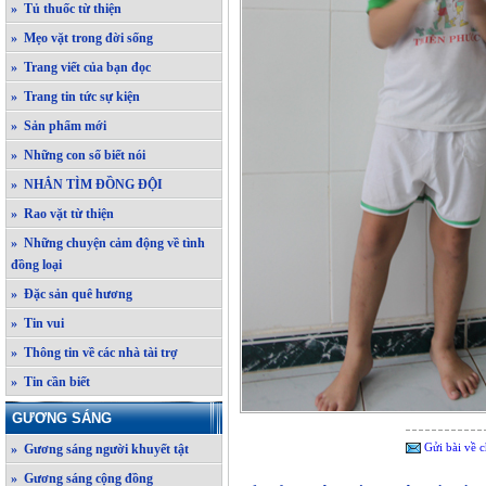
» Tủ thuốc từ thiện
» Mẹo vặt trong đời sống
» Trang viết của bạn đọc
» Trang tin tức sự kiện
» Sản phẩm mới
» Những con số biết nói
» NHẮN TÌM ĐỒNG ĐỘI
» Rao vặt từ thiện
» Những chuyện cảm động về tình
đồng loại
» Đặc sản quê hương
» Tin vui
» Thông tin về các nhà tài trợ
» Tin cần biết
GƯƠNG SÁNG
Gửi bài về c
» Gương sáng người khuyết tật
» Gương sáng cộng đồng