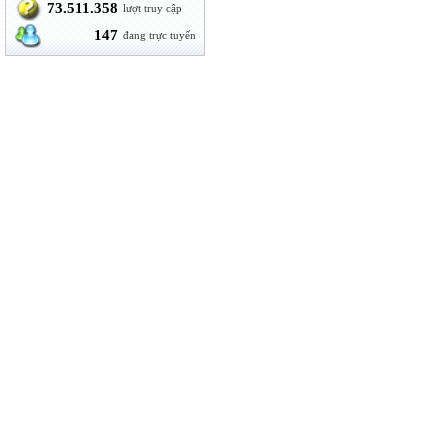
73.511.358
lượt truy cập
147
đang trực tuyến