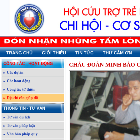
TRANG CHỦ
GIỚI THIỆU
TIN TỨC
THƯ CẢM ƠN
CÔNG TÁC - HOẠT ĐỘNG
CHÁU ĐOÀN MINH BẢO C
» Các dự án
» Các hoạt động
» Công tác từ thiện
» Địa chỉ cần giúp đỡ
THÔNG TIN - TƯ VẤN
» Tư vấn du lịch
» Tư vấn pháp luật
» Văn bản pháp quy