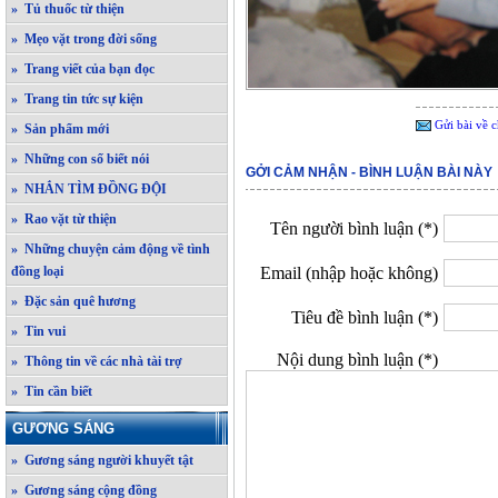
» Tủ thuốc từ thiện
» Mẹo vặt trong đời sống
» Trang viết của bạn đọc
» Trang tin tức sự kiện
Gửi bài về c
» Sản phẩm mới
» Những con số biết nói
GỞI CẢM NHẬN - BÌNH LUẬN BÀI NÀY
» NHẮN TÌM ĐỒNG ĐỘI
» Rao vặt từ thiện
Tên người bình luận (*)
» Những chuyện cảm động về tình
đồng loại
Email (nhập hoặc không)
» Đặc sản quê hương
Tiêu đề bình luận (*)
» Tin vui
Nội dung bình luận (*)
» Thông tin về các nhà tài trợ
» Tin cần biết
GƯƠNG SÁNG
» Gương sáng người khuyết tật
» Gương sáng cộng đồng