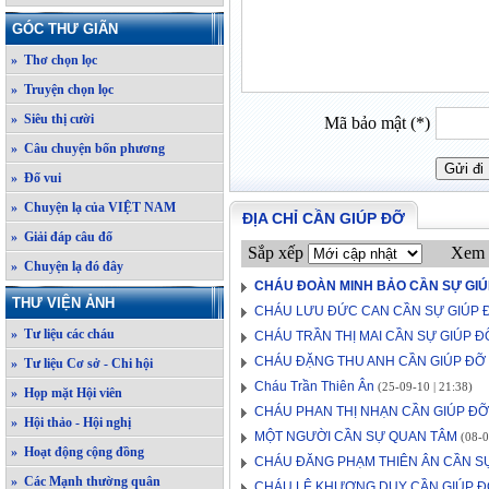
GÓC THƯ GIÃN
» Thơ chọn lọc
» Truyện chọn lọc
» Siêu thị cười
Mã bảo mật (*)
» Câu chuyện bốn phương
» Đố vui
» Chuyện lạ của VIỆT NAM
ĐỊA CHỈ CẦN GIÚP ĐỠ
» Giải đáp câu đố
Sắp xếp
Xem 
» Chuyện lạ đó đây
CHÁU ĐOÀN MINH BẢO CẦN SỰ GIÚ
THƯ VIỆN ẢNH
CHÁU LƯU ĐỨC CAN CẦN SỰ GIÚP 
» Tư liệu các cháu
CHÁU TRẦN THỊ MAI CẦN SỰ GIÚP Đ
CHÁU ĐẶNG THU ANH CẦN GIÚP ĐỠ
» Tư liệu Cơ sở - Chi hội
Cháu Trần Thiên Ân
(25-09-10 | 21:38)
» Họp mặt Hội viên
CHÁU PHAN THỊ NHẠN CẦN GIÚP ĐỠ
» Hội thảo - Hội nghị
MỘT NGƯỜI CẦN SỰ QUAN TÂM
(08-0
» Hoạt động cộng đồng
CHÁU ĐĂNG PHẠM THIÊN ÂN CẦN S
» Các Mạnh thường quân
CHÁU LÊ KHƯƠNG DUY CẦN GIÚP 