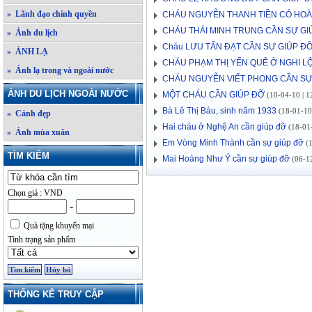
» Lãnh đạo chính quyền
CHÁU NGUYỄN THANH TIỀN CÓ HO
CHÁU THÁI MINH TRUNG CẦN SỰ GI
» Ảnh du lịch
Cháu LƯU TẤN ĐẠT CẦN SỰ GIÚP Đ
» ẢNH LẠ
CHÁU PHẠM THỊ YẾN QUÊ Ở NGHI L
» Ảnh lạ trong và ngoài nước
CHÁU NGUYỄN VIẾT PHONG CẦN SỰ
ẢNH DU LỊCH NGOÀI NƯỚC
MỘT CHÁU CẦN GIÚP ĐỠ
(10-04-10 | 1
Bà Lê Thị Báu, sinh năm 1933
(18-01-10 
» Cảnh đẹp
Hai cháu ở Nghệ An cần giúp đỡ
(18-01-
» Ảnh mùa xuân
Em Vòng Minh Thành cần sự giúp đỡ
(1
TÌM KIẾM
Mai Hoàng Như Ý cần sự giúp đỡ
(06-12
Chọn giá : VND
-
Quà tặng khuyến mại
Tình trạng sản phẩm
THỐNG KÊ TRUY CẬP