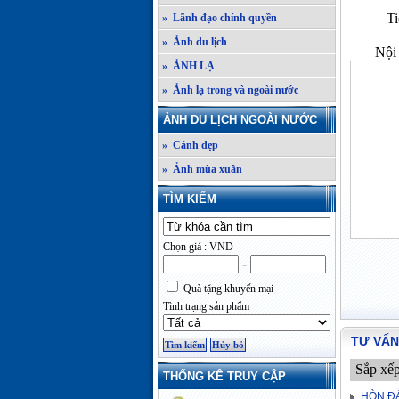
Ti
» Lãnh đạo chính quyền
» Ảnh du lịch
Nội 
» ẢNH LẠ
» Ảnh lạ trong và ngoài nước
ẢNH DU LỊCH NGOÀI NƯỚC
» Cảnh đẹp
» Ảnh mùa xuân
TÌM KIẾM
Chọn giá : VND
-
Quà tặng khuyến mại
Tình trạng sản phẩm
TƯ VẤN
Sắp xế
THỐNG KÊ TRUY CẬP
HÒN Đ