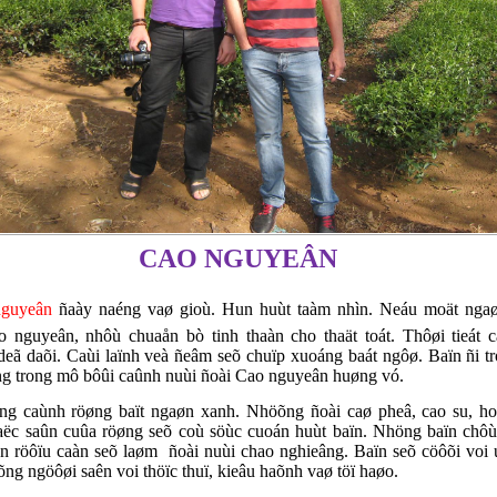
AO NGUYEÂN
nguyeân
ñaày naéng vaø gioù. Hun huùt taàm nhìn. Neáu moät ngaø
o nguyeân, nhôù chuaån bò tinh thaàn cho thaät toát. Thôøi tieát 
eã daõi. Caùi laïnh veà ñeâm seõ chuïp xuoáng baát ngôø. Baïn ñi 
g trong mô bôûi caûnh nuùi ñoài Cao nguyeân huøng vó.
caùnh röøng baït ngaøn xanh. Nhöõng ñoài caø pheâ, cao su, hoà
aëc saûn cuûa röøng seõ coù söùc cuoán huùt baïn. Nhöng baïn chôù
n röôïu caàn seõ laøm ñoài nuùi chao nghieâng. Baïn seõ cöôõi voi 
ng ngöôøi saên voi thöïc thuï, kieâu haõnh vaø töï haøo.