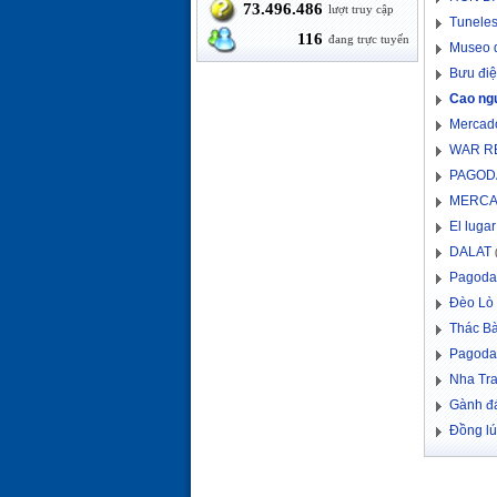
73.496.486
lượt truy cập
Tuneles
116
đang trực tuyến
Museo 
Bưu điệ
Cao ng
Mercado
WAR R
PAGOD
MERCA
El luga
DALAT
(
Pagoda
Đèo Lò
Thác B
Pagoda
Nha Tr
Gành đá
Đồng l