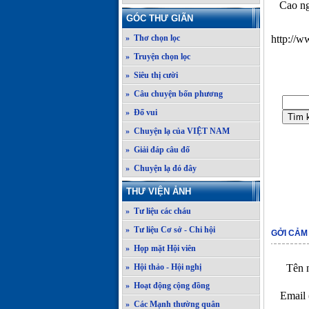
Cao ngu
GÓC THƯ GIÃN
» Thơ chọn lọc
http://w
» Truyện chọn lọc
» Siêu thị cười
» Câu chuyện bốn phương
» Đố vui
» Chuyện lạ của VIỆT NAM
» Giải đáp câu đố
» Chuyện lạ đó đây
THƯ VIỆN ẢNH
» Tư liệu các cháu
» Tư liệu Cơ sở - Chi hội
GỞI CẢM
» Họp mặt Hội viên
» Hội thảo - Hội nghị
Tên n
» Hoạt động cộng đồng
Email 
» Các Mạnh thường quân