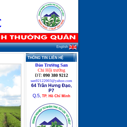
English
THÔNG TIN LIÊN HỆ
Đào Trường San
Chi Hội trưởng
ĐT:
090 380 9212
san92122003@yahoo.com
64 Trần Hưng Đạo,
P7
Q.5,
TP. Hồ Chí Minh