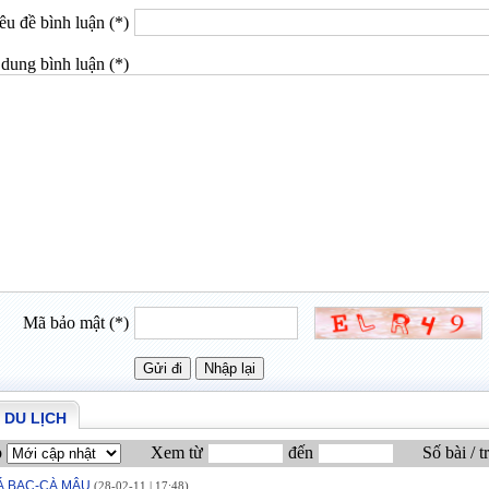
êu đề bình luận (*)
dung bình luận (*)
Mã bảo mật (*)
 DU LỊCH
p
Xem từ
đến
Số bài / t
Á BẠC-CÀ MÂU
(28-02-11 | 17:48)