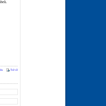
nheù.
(16-06-26 | 08:15)
rên
Trở về