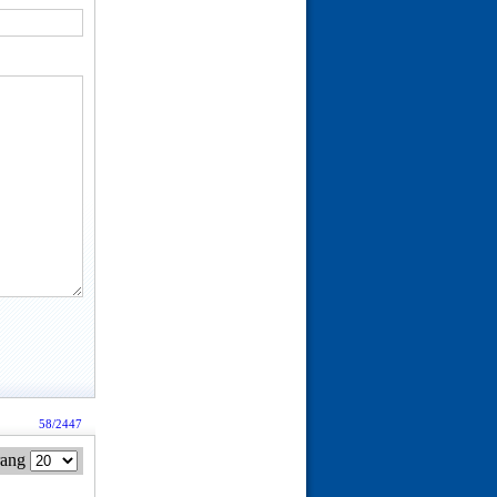
58/2447
rang