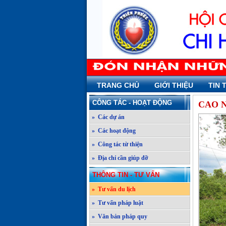
TRANG CHỦ
GIỚI THIỆU
TIN 
CÔNG TÁC - HOẠT ĐỘNG
CAO 
» Các dự án
» Các hoạt động
» Công tác từ thiện
» Địa chỉ cần giúp đỡ
THÔNG TIN - TƯ VẤN
» Tư vấn du lịch
» Tư vấn pháp luật
» Văn bản pháp quy