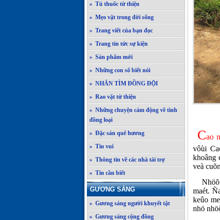
» Tủ thuốc từ thiện
» Mẹo vặt trong đời sống
» Trang viết của bạn đọc
» Trang tin tức sự kiện
» Sản phẩm mới
» Những con số biết nói
» NHẮN TÌM ĐỒNG ĐỘI
» Rao vặt từ thiện
» Những chuyện cảm động về tình
C
đồng loại
C
» Đặc sản quê hương
ao 
» Tin vui
vôùi Ca
khoâng d
» Thông tin về các nhà tài trợ
veà cuõn
» Tin cần biết
Nhöõng 
GƯƠNG SÁNG
maét. Ñ
keûo me
» Gương sáng người khuyết tật
nhö nhöõ
» Gương sáng cộng đồng