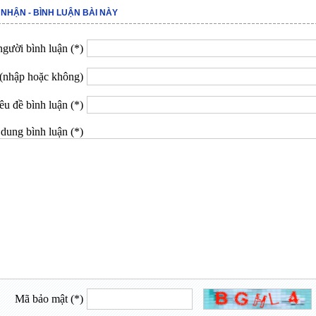
 NHẬN - BÌNH LUẬN BÀI NÀY
gười bình luận (*)
(nhập hoặc không)
êu đề bình luận (*)
dung bình luận (*)
Mã bảo mật (*)