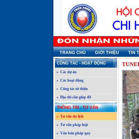
TRANG CHỦ
GIỚI THIỆU
TIN 
CÔNG TÁC - HOẠT ĐỘNG
TUNEL
» Các dự án
» Các hoạt động
» Công tác từ thiện
» Địa chỉ cần giúp đỡ
THÔNG TIN - TƯ VẤN
» Tư vấn du lịch
» Tư vấn pháp luật
» Văn bản pháp quy