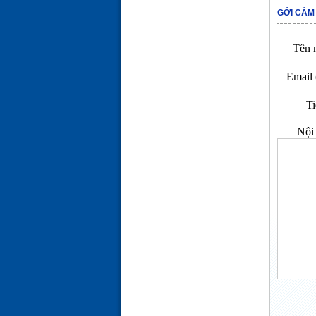
GỞI CẢM
Tên n
Email 
Ti
Nội 