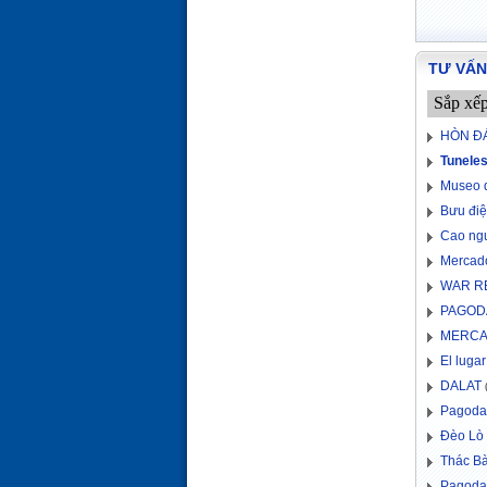
TƯ VẤN
Sắp xế
HÒN Đ
Tuneles
Museo 
Bưu điệ
Cao ng
Mercado
WAR R
PAGOD
MERCA
El luga
DALAT
(
Pagoda
Đèo Lò
Thác B
Pagoda