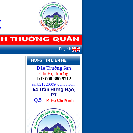
English
THÔNG TIN LIÊN HỆ
Đào Trường San
Chi Hội trưởng
ĐT:
090 380 9212
san92122003@yahoo.com
64 Trần Hưng Đạo,
P7
Q.5,
TP. Hồ Chí Minh