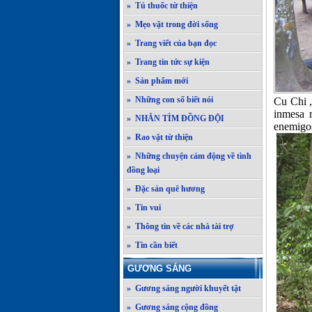
» Tủ thuốc từ thiện
» Mẹo vặt trong đời sống
» Trang viết của bạn đọc
» Trang tin tức sự kiện
» Sản phẩm mới
» Những con số biết nói
Cu Chi ,
inmesa r
» NHẮN TÌM ĐỒNG ĐỘI
enemigos
» Rao vặt từ thiện
» Những chuyện cảm động về tình
đồng loại
» Đặc sản quê hương
» Tin vui
» Thông tin về các nhà tài trợ
» Tin cần biết
GƯƠNG SÁNG
» Gương sáng người khuyết tật
» Gương sáng cộng đồng