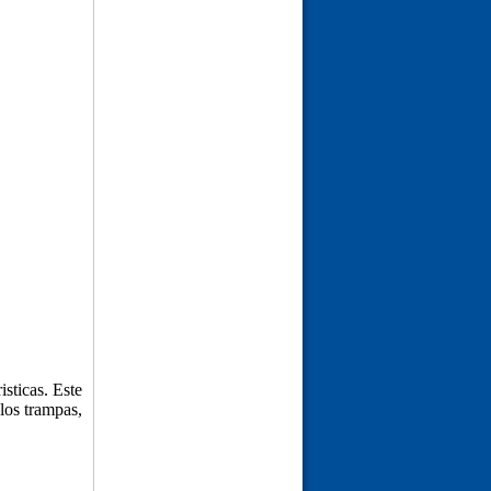
CAO HUYẾT ÁP
(24-01-26 | 10:25)
isticas. Este
los trampas,