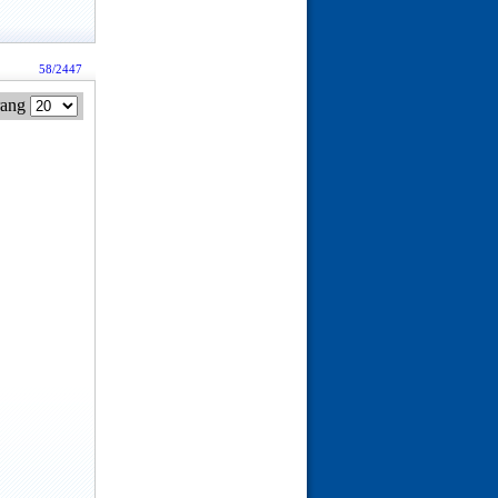
58/2447
rang