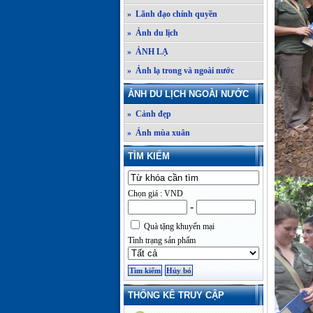
» Lãnh đạo chính quyền
» Ảnh du lịch
» ẢNH LẠ
» Ảnh lạ trong và ngoài nước
ẢNH DU LỊCH NGOÀI NƯỚC
» Cảnh đẹp
» Ảnh mùa xuân
TÌM KIẾM
Chọn giá : VND
-
Quà tặng khuyến mại
Tình trạng sản phẩm
THỐNG KÊ TRUY CẬP