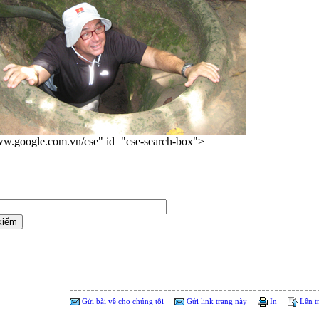
ww.google.com.vn/cse" id="cse-search-box">
Gửi bài về cho chúng tôi
Gửi link trang này
In
Lên t