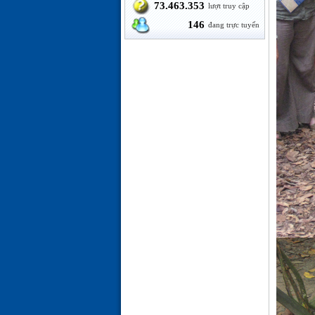
73.463.353
lượt truy cập
146
đang trực tuyến