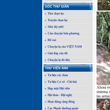
GÓC THƯ GIÃN
» Thơ chọn lọc
» Truyện chọn lọc
» Siêu thị cười
» Câu chuyện bốn phương
» Đố vui
» Chuyện lạ của VIỆT NAM
» Giải đáp câu đố
» Chuyện lạ đó đây
THƯ VIỆN ẢNH
» Tư liệu các cháu
» Tư liệu Cơ sở - Chi hội
Ahora es
» Họp mặt Hội viên
sistema 
» Hội thảo - Hội nghị
las arma
» Hoạt động cộng đồng
» Các Mạnh thường quân