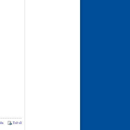
rên
Trở về