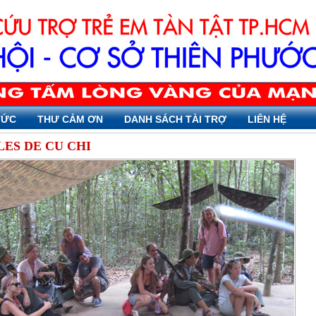
TỨC
THƯ CẢM ƠN
DANH SÁCH TÀI TRỢ
LIÊN HỆ
ES DE CU CHI