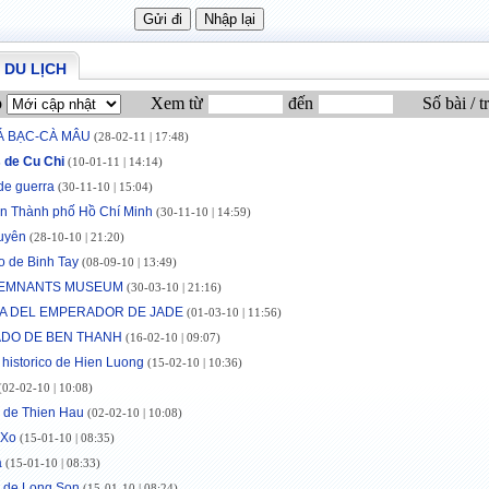
 DU LỊCH
p
Xem từ
đến
Số bài / t
Á BẠC-CÀ MÂU
(28-02-11 | 17:48)
 de Cu Chi
(10-01-11 | 14:14)
de guerra
(30-11-10 | 15:04)
n Thành phố Hồ Chí Minh
(30-11-10 | 14:59)
uyên
(28-10-10 | 21:20)
 de Binh Tay
(08-09-10 | 13:49)
EMNANTS MUSEUM
(30-03-10 | 21:16)
A DEL EMPERADOR DE JADE
(01-03-10 | 11:56)
DO DE BEN THANH
(16-02-10 | 09:07)
r historico de Hien Luong
(15-02-10 | 10:36)
02-02-10 | 10:08)
 de Thien Hau
(02-02-10 | 10:08)
 Xo
(15-01-10 | 08:35)
à
(15-01-10 | 08:33)
 de Long Son
(15-01-10 | 08:24)