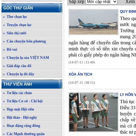
Sắp xếp
Xem 
GÓC THƯ GIÃN
QUY ĐỊN
» Thơ chọn lọc
Theo qu
nước ng
» Truyện chọn lọc
Trường 
» Siêu thị cười
mang 20
» Câu chuyện bốn phương
ngân hàng để chuyển dần trong các
minh thực có số tiền xin chuyển
» Đố vui
phải có giấy phép do ngân hàng N
» Chuyện lạ của VIỆT NAM
(14-07-11 | 15:49)
» Giải đáp câu đố
» Chuyện lạ đó đây
XÓA ÁN TỊCH
(10-07-11 | 08:11)
THƯ VIỆN ẢNH
» Tư liệu các cháu
LY HÔN 
» Tư liệu Cơ sở - Chi hội
Thủ tục 
Điều 33
» Họp mặt Hội viên
huyện c
» Hội thảo - Hội nghị
chấp về
mà có đ
» Hoạt động cộng đồng
thác tư
» Các Mạnh thường quân