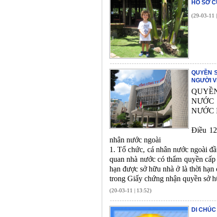
HỒ SƠ C
(29-03-11 
QUYỀN S
NGƯỜI V
QUYỀN
NƯỚC 
NƯỚC 
Điều 12
nhân nước ngoài
1. Tổ chức, cá nhân nước ngoài đầ
quan nhà nước có thẩm quyền cấp 
hạn được sở hữu nhà ở là thời hạn
trong Giấy chứng nhận quyền sở h
(20-03-11 | 13:52)
DI CHÚC