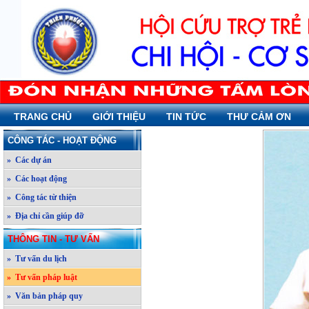
TRANG CHỦ
GIỚI THIỆU
TIN TỨC
THƯ CẢM ƠN
CÔNG TÁC - HOẠT ĐỘNG
» Các dự án
» Các hoạt động
» Công tác từ thiện
» Địa chỉ cần giúp đỡ
THÔNG TIN - TƯ VẤN
» Tư vấn du lịch
» Tư vấn pháp luật
» Văn bản pháp quy