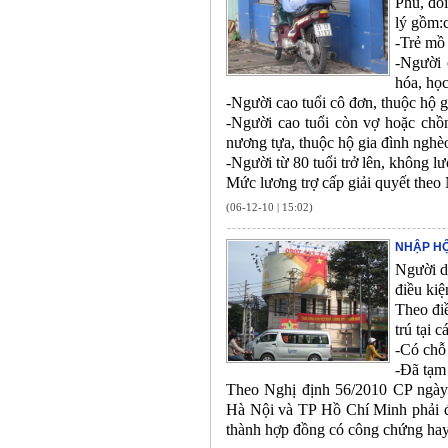
Phủ, đối
lý gồm:c
-Trẻ mồ 
-Người 
hóa, họ
-Người cao tuổi cô đơn, thuộc hộ 
-Người cao tuổi còn vợ hoặc chồ
nương tựa, thuộc hộ gia đình nghè
-Người từ 80 tuổi trở lên, không l
Mức lương trợ cấp giải quyết the
(06-12-10 | 15:02)
NHẬP HỘ
Người d
điều kiệ
Theo điề
trú tại 
-Có chỗ
-Đã tạm 
Theo Nghị định 56/2010 CP ngày 
Hà Nội và TP Hồ Chí Minh phải đảm
thành hợp đồng có công chứng ha