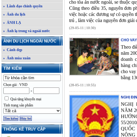
cho tòa án nước ngoài, se thuộc qu
» Lãnh đạo chính quyền
Cũng theo điều 35, nguyên đơn phả
việc hoặc các đương sự có quyền t
» Ảnh du lịch
trú , làm việc của nguyên đơn giải 
» ẢNH LẠ
(29-05-11 | 10:30)
» Ảnh lạ trong và ngoài nước
CHO VAY
ẢNH DU LỊCH NGOÀI NƯỚC
Theo đi
» Cảnh đẹp
năm 200
» Ảnh mùa xuân
doanh c
hàng chí
TÌM KIẾM
cho vay 
bằng 130
Chọn giá : VND
(28-05-11 | 10:55)
-
NGHỊ ĐỊ
Quà tặng khuyến mại
NGHỊ 
Tình trạng sản phẩm
NĂM 2
HƯỚN
55/20
QUỐC 
THỐNG KÊ TRUY CẬP
NÔNG 