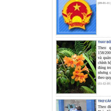
(09-01-11 
THAY ĐỔ
Theo q
158/200
và quản
chính h
đúng tr
nhưng c
theo quy
(11-12-10 
TRỢ CẤP
Theo đi