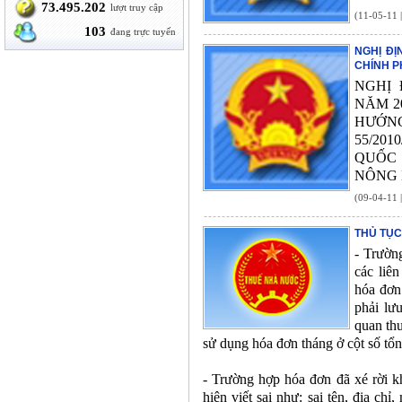
73.495.202
lượt truy cập
(11-05-11 
103
đang trực tuyến
NGHỊ ĐỊ
CHÍNH P
NGHỊ 
NĂM 2
HƯỚN
55/20
QUỐC 
NÔNG 
(09-04-11 
THỦ TỤC
- Trườn
các liê
hóa đơn
phải lư
quan thu
sử dụng hóa đơn tháng ở cột số tổn
- Trường hợp hóa đơn đã xé rời k
hiện viết sai như: sai tên, địa ch