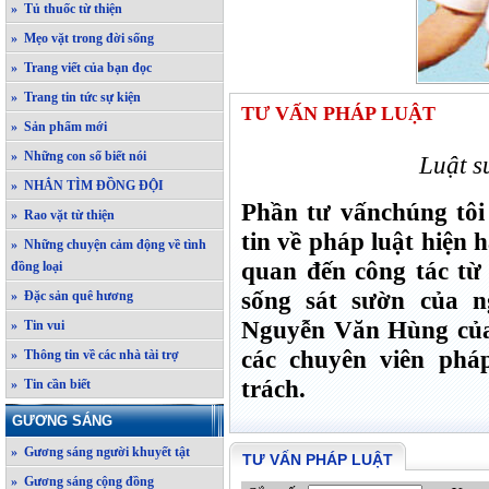
» Tủ thuốc từ thiện
» Mẹo vặt trong đời sống
» Trang viết của bạn đọc
» Trang tin tức sự kiện
TƯ VẤN PHÁP LUẬT
» Sản phẩm mới
» Những con số biết nói
Luật 
» NHẮN TÌM ĐỒNG ĐỘI
Phần tư vấnchúng tôi
» Rao vặt từ thiện
tin về pháp luật hiện
» Những chuyện cảm động về tình
quan đến công tác từ 
đồng loại
sống sát sườn của 
» Đặc sản quê hương
Nguyễn Văn Hùng của
» Tin vui
các chuyên viên phá
» Thông tin về các nhà tài trợ
trách.
» Tin cần biết
GƯƠNG SÁNG
» Gương sáng người khuyết tật
TƯ VẤN PHÁP LUẬT
» Gương sáng cộng đồng