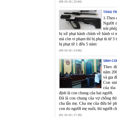
(09-10-10 | 22:04)
TÀNG TR
1-Theo 
Người n
trái phé
bị xử phạt hành chính về hành vi n
mà còn vi phạm thì bị phạt tù từ 3
bị phạt từ 1 đến 5 năm:
(09-10-10 | 14:06)
SINH CO
Theo đi
năm 200
và gia đ
Con sin
của tòa
định là con chung của hai người.
Đã là con chung của vợ chồng thì 
cha lẫn mẹ. Cha mẹ của đứa bé ph
con do người mẹ nuôi, thì người c
(01-10-10 | 17:28)