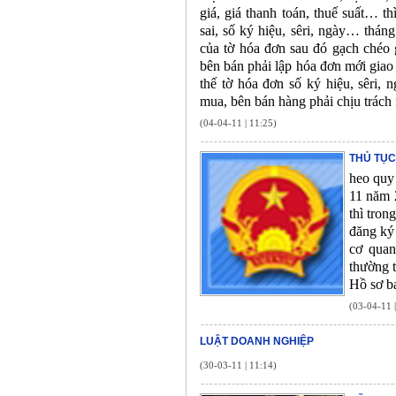
giá, giá thanh toán, thuế suất… t
sai, số ký hiệu, sêri, ngày… thá
của tờ hóa đơn sau đó gạch chéo 
bên bán phải lập hóa đơn mới giao
thế tờ hóa đơn số ký hiệu, sêr
mua, bên bán hàng phải chịu trách
(04-04-11 | 11:25)
THỦ TỤC
heo quy
11 năm 
thì tron
đăng ký 
cơ quan
thường t
Hồ sơ b
(03-04-11 
LUẬT DOANH NGHIỆP
(30-03-11 | 11:14)