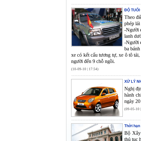
ĐỘ TUỔI
Theo đi
phép lái
-Người đ
lanh dướ
-Người đ
ba bánh 
xe có kết cấu tương tự, xe ô tô tải
người đến 9 chỗ ngồi.
(10-09-10 | 17:54)
XỬ LÝ N
Nghị đị
hành ch
ngày 20
(09-05-10 
Thời hạn 
Bộ Xây 
thủ tục 