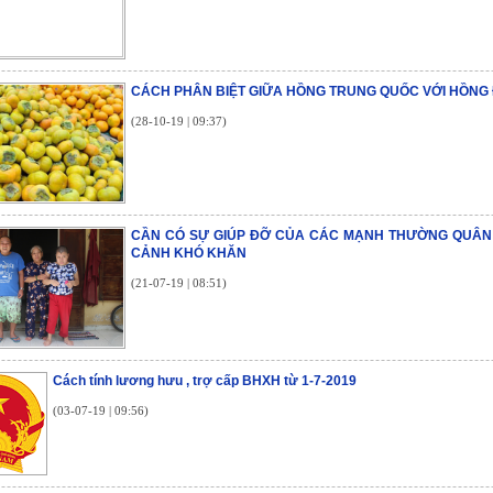
CÁCH PHÂN BIỆT GIỮA HỒNG TRUNG QUỐC VỚI HỒNG 
(28-10-19 | 09:37)
CẦN CÓ SỰ GIÚP ĐỠ CỦA CÁC MẠNH THƯỜNG QUÂN
CẢNH KHÓ KHĂN
(21-07-19 | 08:51)
Cách tính lương hưu , trợ cấp BHXH từ 1-7-2019
(03-07-19 | 09:56)