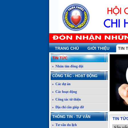
TRANG CHỦ
GIỚI THIỆU
TIN 
TIN TỨC
» Nhắn tìm đồng đội
CÔNG TÁC - HOẠT ĐỘNG
» Các dự án
» Các hoạt động
» Công tác từ thiện
» Địa chỉ cần giúp đỡ
THÔNG TIN - TƯ VẤN
TIN TỨ
» Tư vấn du lịch
Sắp xế