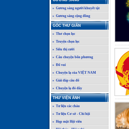
» Gương sáng người khuyết tật
» Gương sáng cộng đồng
GÓC THƯ GIÃN
» Thơ chọn lọc
» Truyện chọn lọc
» Siêu thị cười
» Câu chuyện bốn phương
» Đố vui
» Chuyện lạ của VIỆT NAM
» Giải đáp câu đố
» Chuyện lạ đó đây
THƯ VIỆN ẢNH
» Tư liệu các cháu
» Tư liệu Cơ sở - Chi hội
» Họp mặt Hội viên