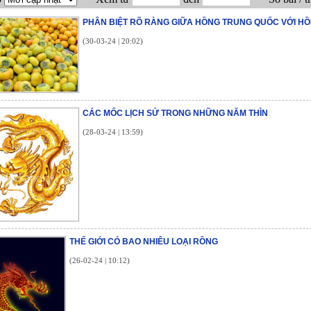
PHÂN BIỆT RÕ RÀNG GIỮA HỒNG TRUNG QUỐC VỚI HỒ
(30-03-24 | 20:02)
CÁC MỐC LỊCH SỬ TRONG NHỮNG NĂM THÌN
(28-03-24 | 13:59)
THẾ GIỚI CÓ BAO NHIÊU LOẠI RỒNG
(26-02-24 | 10:12)