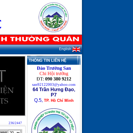
English
THÔNG TIN LIÊN HỆ
Đào Trường San
Chi Hội trưởng
ĐT:
090 380 9212
san92122003@yahoo.com
64 Trần Hưng Đạo,
P7
Q.5,
TP. Hồ Chí Minh
236/2447
rang