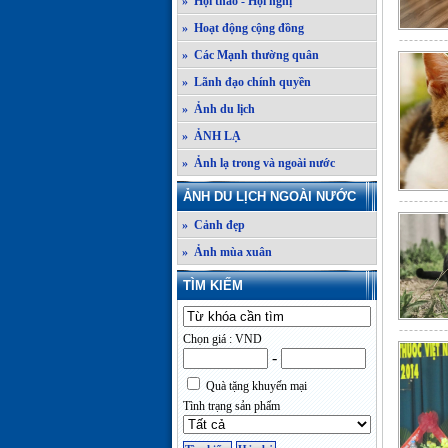
» Hội thảo - Hội nghị
» Hoạt động cộng đồng
» Các Mạnh thường quân
» Lãnh đạo chính quyền
» Ảnh du lịch
» ẢNH LẠ
» Ảnh lạ trong và ngoài nước
ẢNH DU LỊCH NGOÀI NƯỚC
» Cảnh đẹp
» Ảnh mùa xuân
TÌM KIẾM
Chọn giá : VND
-
Quà tặng khuyến mại
Tình trạng sản phẩm