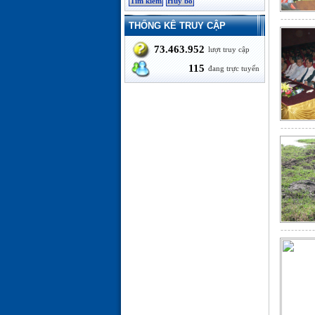
THỐNG KÊ TRUY CẬP
73.463.952
lượt truy cập
115
đang trực tuyến