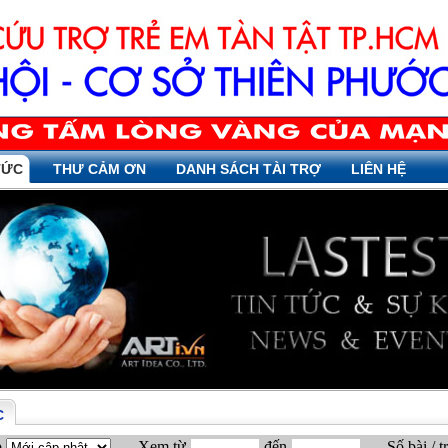
TỨC
THƯ CẢM ƠN
DANH SÁCH TÀI TRỢ
LIÊN HỆ
C
p
Xem từ
đến
Số bài / t