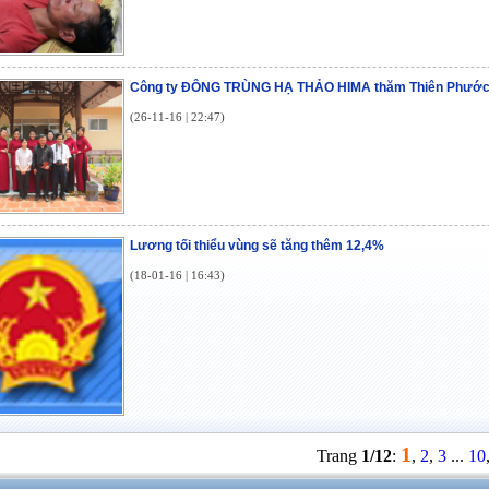
Công ty ĐÔNG TRÙNG HẠ THẢO HIMA thăm Thiên Phướ
(26-11-16 | 22:47)
Lương tối thiểu vùng sẽ tăng thêm 12,4%
(18-01-16 | 16:43)
1
Trang
1/12
:
,
2
,
3
...
10