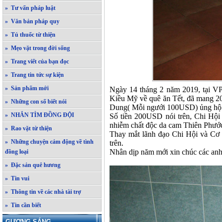
» Tư vấn pháp luật
» Văn bản pháp quy
» Tủ thuốc từ thiện
» Mẹo vặt trong đời sống
» Trang viết của bạn đọc
» Trang tin tức sự kiện
» Sản phẩm mới
Ngày 14 tháng 2 năm 2019, tại V
Kiều Mỹ về quê ăn Tết, đã mang 
» Những con số biết nói
Dung( Mỗi ngưới 100USD) ủng hộ tr
» NHẮN TÌM ĐỒNG ĐỘI
Số tiền 200USD nói trên, Chi Hội
nhiễm chất độc da cam Thiên Phước
» Rao vặt từ thiện
Thay mắt lãnh đạo Chi Hội và Cơ 
» Những chuyện cảm động về tình
trên.
Nhân dịp năm mới xin chúc các anh 
đồng loại
» Đặc sản quê hương
» Tin vui
» Thông tin về các nhà tài trợ
» Tin cần biết
GƯƠNG SÁNG