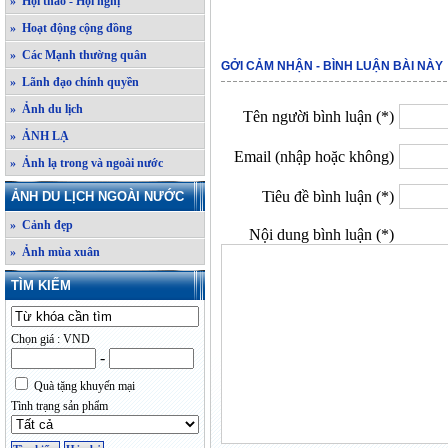
» Hội thảo - Hội nghị
» Hoạt động cộng đồng
» Các Mạnh thường quân
GỞI CẢM NHẬN - BÌNH LUẬN BÀI NÀY
» Lãnh đạo chính quyền
» Ảnh du lịch
Tên người bình luận (*)
» ẢNH LẠ
Email (nhập hoặc không)
» Ảnh lạ trong và ngoài nước
Tiêu đề bình luận (*)
ẢNH DU LỊCH NGOÀI NƯỚC
» Cảnh đẹp
Nội dung bình luận (*)
» Ảnh mùa xuân
TÌM KIẾM
Chọn giá : VND
-
Quà tặng khuyến mại
Tình trạng sản phẩm