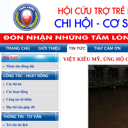
TRANG CHỦ
GIỚI THIỆU
TIN TỨC
THƯ CẢM ƠN
TIN TỨC
VIỆT KIỀU MỸ, ỦNG HỘ 
» Nhắn tìm đồng đội
CÔNG TÁC - HOẠT ĐỘNG
» Các dự án
» Các hoạt động
» Công tác từ thiện
» Địa chỉ cần giúp đỡ
THÔNG TIN - TƯ VẤN
» Tư vấn du lịch