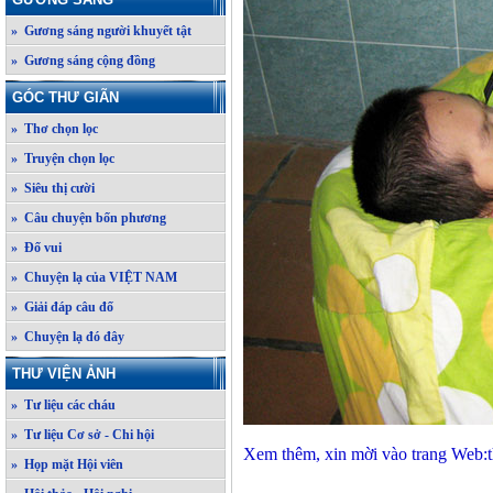
» Gương sáng người khuyết tật
» Gương sáng cộng đồng
GÓC THƯ GIÃN
» Thơ chọn lọc
» Truyện chọn lọc
» Siêu thị cười
» Câu chuyện bốn phương
» Đố vui
» Chuyện lạ của VIỆT NAM
» Giải đáp câu đố
» Chuyện lạ đó đây
THƯ VIỆN ẢNH
» Tư liệu các cháu
» Tư liệu Cơ sở - Chi hội
Xem thêm, xin mời vào trang Web:
» Họp mặt Hội viên