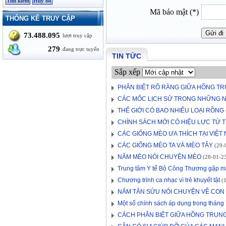
Mã bảo mật (*)
THỐNG KÊ TRUY CẬP
73.488.095
lượt truy cập
279
đang trực tuyến
TIN TỨC
Sắp xếp
PHÂN BIỆT RÕ RÀNG GIỮA HỒNG TR
CÁC MỐC LỊCH SỬ TRONG NHỮNG N
THẾ GIỚI CÓ BAO NHIÊU LOẠI RỒNG
CHÍNH SÁCH MỚI CÓ HIỆU LỰC TỪ T
CÁC GIỐNG MÈO ƯA THÍCH TẠI VIỆT
CÁC GIỐNG MÈO TA VÀ MÈO TÂY
(29-0
NĂM MÈO NÓI CHUYỆN MÈO
(28-01-23
Trung tâm Y tế Bộ Công Thương gặp mặ
Chương trình ca nhạc vì trẻ khuyết tật
(1
NẮM TÂN SỬU NÓI CHUYỆN VỀ CON
Một số chính sách áp dụng trong thán
CÁCH PHÂN BIỆT GIỮA HỒNG TRUNG