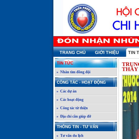
TRANG CHỦ
GIỚI THIỆU
TIN 
TIN TỨC
TRUN
THẦY
» Nhắn tìm đồng đội
CÔNG TÁC - HOẠT ĐỘNG
» Các dự án
» Các hoạt động
» Công tác từ thiện
» Địa chỉ cần giúp đỡ
THÔNG TIN - TƯ VẤN
» Tư vấn du lịch