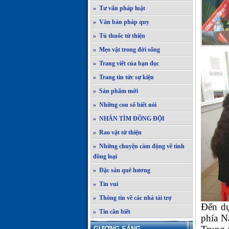
» Tư vấn pháp luật
» Văn bản pháp quy
» Tủ thuốc từ thiện
» Mẹo vặt trong đời sống
» Trang viết của bạn đọc
» Trang tin tức sự kiện
» Sản phẩm mới
» Những con số biết nói
» NHẮN TÌM ĐỒNG ĐỘI
» Rao vặt từ thiện
» Những chuyện cảm động về tình
đồng loại
» Đặc sản quê hương
» Tin vui
» Thông tin về các nhà tài trợ
Đến d
» Tin cần biết
phía N
GƯƠNG SÁNG