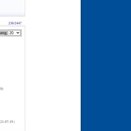
236/2447
rang
00)
21-07-19 |