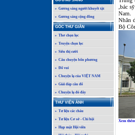
Trung 
,bác s
» Gương sáng người khuyết tật
Nam.
» Gương sáng cộng đồng
Nhân d
Bộ Côn
GÓC THƯ GIÃN
» Thơ chọn lọc
» Truyện chọn lọc
» Siêu thị cười
» Câu chuyện bốn phương
» Đố vui
» Chuyện lạ của VIỆT NAM
» Giải đáp câu đố
» Chuyện lạ đó đây
THƯ VIỆN ẢNH
» Tư liệu các cháu
» Tư liệu Cơ sở - Chi hội
Xem thêm
» Họp mặt Hội viên