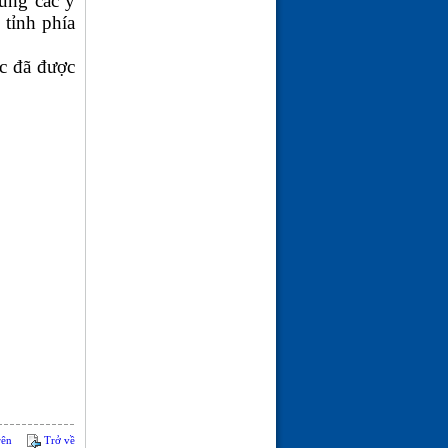
ùng các y
(21-02-26 | 09:08)
 tỉnh phía
ắc đã được
rên
Trở về