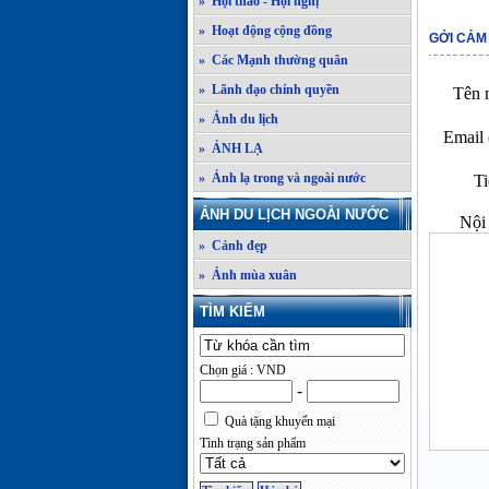
» Hội thảo - Hội nghị
» Hoạt động cộng đồng
GỞI CẢM
» Các Mạnh thường quân
» Lãnh đạo chính quyền
Tên n
» Ảnh du lịch
Email 
» ẢNH LẠ
» Ảnh lạ trong và ngoài nước
Ti
ẢNH DU LỊCH NGOÀI NƯỚC
Nội 
» Cảnh đẹp
» Ảnh mùa xuân
TÌM KIẾM
Chọn giá : VND
-
Quà tặng khuyến mại
Tình trạng sản phẩm