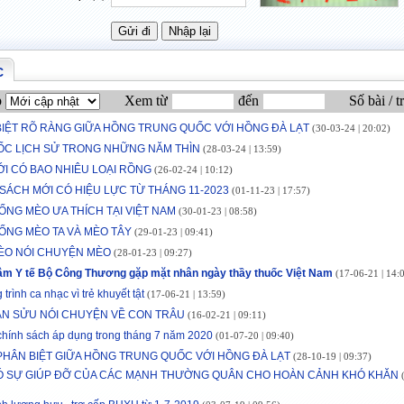
C
p
Xem từ
đến
Số bài / t
IỆT RÕ RÀNG GIỮA HỒNG TRUNG QUỐC VỚI HỒNG ĐÀ LẠT
(30-03-24 | 20:02)
ỐC LỊCH SỬ TRONG NHỮNG NĂM THÌN
(28-03-24 | 13:59)
ỚI CÓ BAO NHIÊU LOẠI RỒNG
(26-02-24 | 10:12)
SÁCH MỚI CÓ HIỆU LỰC TỪ THÁNG 11-2023
(01-11-23 | 17:57)
ỐNG MÈO ƯA THÍCH TẠI VIỆT NAM
(30-01-23 | 08:58)
ỐNG MÈO TA VÀ MÈO TÂY
(29-01-23 | 09:41)
ÈO NÓI CHUYỆN MÈO
(28-01-23 | 09:27)
tâm Y tế Bộ Công Thương gặp mặt nhân ngày thầy thuốc Việt Nam
(17-06-21 | 14:
rình ca nhạc vì trẻ khuyết tật
(17-06-21 | 13:59)
ÂN SỬU NÓI CHUYỆN VỀ CON TRÂU
(16-02-21 | 09:11)
chính sách áp dụng trong tháng 7 năm 2020
(01-07-20 | 09:40)
HÂN BIỆT GIỮA HỒNG TRUNG QUỐC VỚI HỒNG ĐÀ LẠT
(28-10-19 | 09:37)
Ó SỰ GIÚP ĐỠ CỦA CÁC MẠNH THƯỜNG QUÂN CHO HOÀN CẢNH KHÓ KHĂN
(