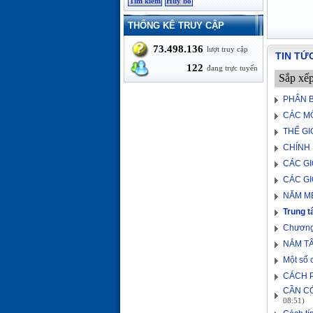
THỐNG KÊ TRUY CẬP
73.498.136
lượt truy cập
TIN TỨ
122
đang trực tuyến
Sắp xế
PHÂN B
CÁC M
THẾ GI
CHÍNH 
CÁC GI
CÁC GI
NĂM M
Trung 
Chương t
NẮM T
Một số 
CÁCH P
CẦN C
08:51)