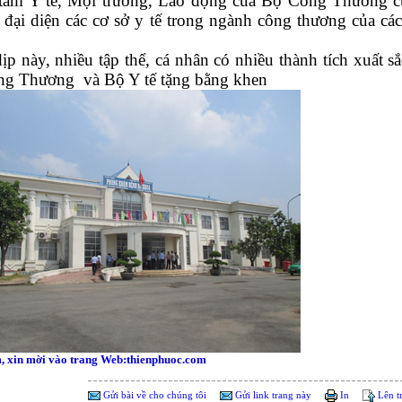
tâm Y tế, Mội trường, Lao động của Bộ Công Thương c
ỹ đại diện các cơ sở y tế trong ngành công thương của các
ịp này, nhiều tập thể, cá nhân có nhiều thành tích xuất s
g Thương và Bộ Y tế tặng bằng khen
, xin mời vào trang Web:thienphuoc.com
Gửi bài về cho chúng tôi
Gửi link trang này
In
Lên t