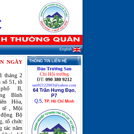
English
THÔNG TIN LIÊN HỆ
ÂN NGÀY
Đào Trường San
Chi Hội trưởng
1 tháng 2
ĐT:
090 380 9212
 số 51, tồ
san92122003@yahoo.com
phố II,
64 Trần Hưng Đạo,
ng Bình
P7
iên Hòa,
Q.5,
TP. Hồ Chí Minh
 tế , Mội
 động Bộ
, tổ chức
g tác năm