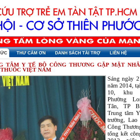
TỨC
THƯ CẢM ƠN
DANH SÁCH TÀI TRỢ
LIÊN HỆ
G TÂM Y TẾ BỘ CÔNG THƯƠNG GẶP MẶT NH
 THUỐC VIỆT NAM
Sáng ngày 2
năm 2014, tại
10, khu 
Phường Lo
Tân, TP B
Trung tâm Y
trường, Lao
Công Thương
tổng kết côn