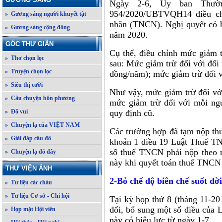
Ngày 2-6, Ủy ban Thườ
954/2020/UBTVQH14 điều chỉ
» Gương sáng người khuyết tật
nhân (TNCN). Nghị quyết có hi
» Gương sáng cộng đồng
năm 2020.
GÓC THƯ GIÃN
Cụ thể, điều chỉnh mức giảm 
» Thơ chọn lọc
sau: Mức giảm trừ đối với đối 
» Truyện chọn lọc
đồng/năm); mức giảm trừ đối v
» Siêu thị cười
Như vậy, mức giảm trừ đối với
» Câu chuyện bốn phương
mức giảm trừ đối với mỗi ngư
quy định cũ.
» Đố vui
» Chuyện lạ của VIỆT NAM
Các trường hợp đã tạm nộp thu
» Giải đáp câu đố
khoản 1 điều 19 Luật Thuế TN
số thuế TNCN phải nộp theo m
» Chuyện lạ đó đây
này khi quyết toán thuế TNCN
THƯ VIỆN ẢNH
2-Bỏ chế độ biên chế suốt đời
» Tư liệu các cháu
» Tư liệu Cơ sở - Chi hội
Tại kỳ họp thứ 8 (tháng 11-2
đổi, bổ sung một số điều của 
» Họp mặt Hội viên
này có hiệu lực từ ngày 1-7.