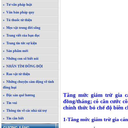
» Tư vấn pháp luật
» Văn bản pháp quy
» Tủ thuốc từ thiện
» Mẹo vặt trong đời sống
» Trang viết của bạn đọc
» Trang tin tức sự kiện
» Sản phẩm mới
» Những con số biết nói
» NHẮN TÌM ĐỒNG ĐỘI
» Rao vặt từ thiện
» Những chuyện cảm động về tình
đồng loại
Tăng mức giảm trừ gia c
» Đặc sản quê hương
đồng/tháng; có căn cước cô
» Tin vui
chính thức bỏ chế độ biên ch
» Thông tin về các nhà tài trợ
» Tin cần biết
1-Tăng mức giảm trừ gia cản
GƯƠNG SÁNG