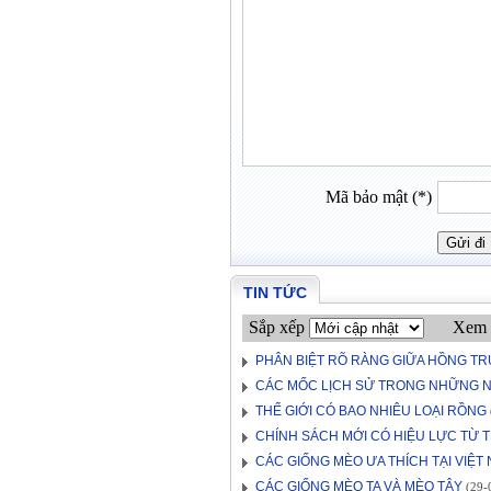
Mã bảo mật (*)
TIN TỨC
Sắp xếp
Xem 
PHÂN BIỆT RÕ RÀNG GIỮA HỒNG TR
CÁC MỐC LỊCH SỬ TRONG NHỮNG N
THẾ GIỚI CÓ BAO NHIÊU LOẠI RỒNG
CHÍNH SÁCH MỚI CÓ HIỆU LỰC TỪ T
CÁC GIỐNG MÈO ƯA THÍCH TẠI VIỆT
CÁC GIỐNG MÈO TA VÀ MÈO TÂY
(29-0