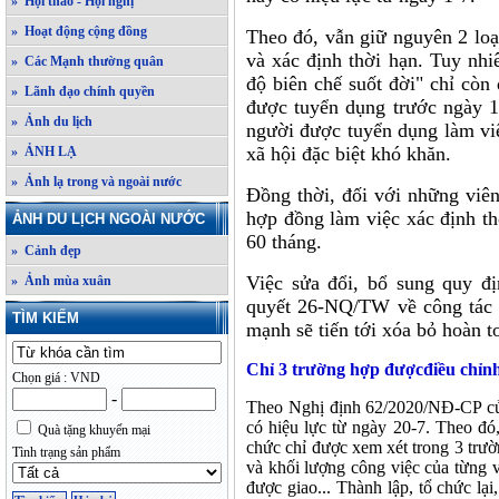
» Hội thảo - Hội nghị
» Hoạt động cộng đồng
Theo đó, vẫn giữ nguyên 2 loạ
và xác định thời hạn. Tuy nhi
» Các Mạnh thường quân
độ biên chế suốt đời" chỉ còn
» Lãnh đạo chính quyền
được tuyển dụng trước ngày 1
» Ảnh du lịch
người được tuyển dụng làm viê
xã hội đặc biệt khó khăn.
» ẢNH LẠ
» Ảnh lạ trong và ngoài nước
Đồng thời, đối với những viên
hợp đồng làm việc xác định th
ẢNH DU LỊCH NGOÀI NƯỚC
60 tháng.
» Cảnh đẹp
Việc sửa đổi, bổ sung quy đ
» Ảnh mùa xuân
quyết 26-NQ/TW về công tác c
TÌM KIẾM
mạnh sẽ tiến tới xóa bỏ hoàn t
Chỉ 3 trường hợp đượcđiều chỉnh
Chọn giá : VND
-
Theo Nghị định 62/2020/NĐ-CP của
có hiệu lực từ ngày 20-7. Theo đó,
Quà tặng khuyến mại
chức chỉ được xem xét trong 3 trườn
Tình trạng sản phẩm
và khối lượng công việc của từng v
được giao... Thành lập, tổ chức lại