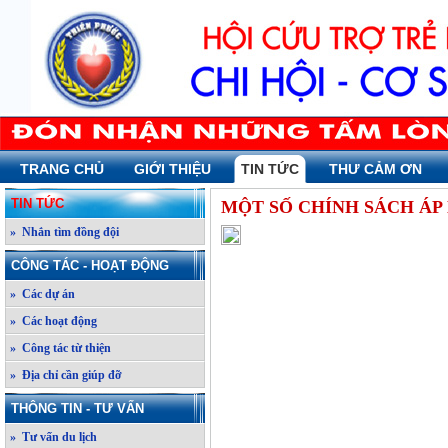
TRANG CHỦ
GIỚI THIỆU
TIN TỨC
THƯ CẢM ƠN
TIN TỨC
MỘT SỐ CHÍNH SÁCH ÁP
» Nhắn tìm đồng đội
CÔNG TÁC - HOẠT ĐỘNG
» Các dự án
» Các hoạt động
» Công tác từ thiện
» Địa chỉ cần giúp đỡ
THÔNG TIN - TƯ VẤN
» Tư vấn du lịch