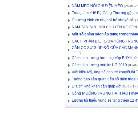
NĂM MÈO NÓI CHUYỆN MÈO
(28-01-23
Trung tâm Y tế Bộ Công Thương gặp mặ
Chương trình ca nhạc vì trẻ khuyết tật
(1
NẮM TÂN SỬU NÓI CHUYỆN VỀ CON
Một số chính sách áp dụng trong thá
CÁCH PHÂN BIỆT GIỮA HỒNG TRUNG
CẦN CÓ SỰ GIÚP ĐỠ CỦA CÁC MẠ
08:51)
Cách tính lương hưu , trợ cấp BHXH từ
Cách tính lương mới từ 1-7-2019
(03-07-
Việt kiều Mỹ, ủng hộ cho trẻ khuyết tậ
Thông báo liên quan đến số diện thoạ
Địa chỉ khó khăn cần giúp đỡ
(06-07-17 |
Công ty ĐÔNG TRÙNG HẠ THẢO HIMA 
Lương tối thiểu vùng sẽ tăng thêm 12,