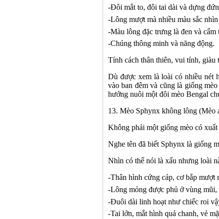
-
Đôi mắt to, đôi tai dài và dựng đứn
-
Lông mượt mà nhiều màu sắc nhìn 
-
Màu lông đặc trưng là đen và cẩm 
-
Chúng thông minh và năng động.
Tính cách thân thiên, vui tính, giàu
Dù được xem là loài có nhiều nét 
vào ban đêm và cũng là giống mèo 
hướng nuôi một đôi mèo Bengal chứ 
1
3
.
Mèo
Sphynx không lông (Mèo 
Không phải một giống mèo có xuất 
Nghe tên đã biết Sphynx là giống m
Nhìn có thể nói là xấu nhưng loài nà
-
Thân hình cứng cáp, cơ bắp mượt 
-
Lông mỏng được phủ ở vùng mũi, n
-
Đuôi dài linh hoạt như chiếc roi vậ
-
Tai lớn, mắt hình quả chanh, vẻ mặ