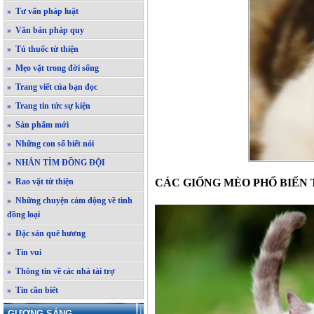
» Tư vấn pháp luật
» Văn bản pháp quy
» Tủ thuốc từ thiện
» Mẹo vặt trong đời sống
» Trang viết của bạn đọc
» Trang tin tức sự kiện
» Sản phẩm mới
» Những con số biết nói
» NHẮN TÌM ĐỒNG ĐỘI
» Rao vặt từ thiện
CÁC GIỐNG MÈO PHỔ BIẾN 
» Những chuyện cảm động về tình
đồng loại
» Đặc sản quê hương
» Tin vui
» Thông tin về các nhà tài trợ
» Tin cần biết
GƯƠNG SÁNG