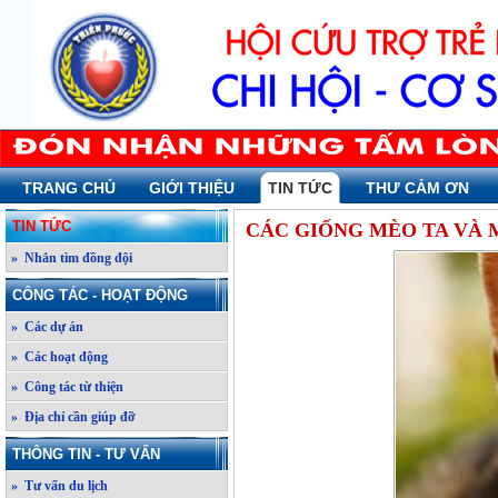
TRANG CHỦ
GIỚI THIỆU
TIN TỨC
THƯ CẢM ƠN
TIN TỨC
CÁC GIỐNG MÈO TA VÀ 
» Nhắn tìm đồng đội
CÔNG TÁC - HOẠT ĐỘNG
» Các dự án
» Các hoạt động
» Công tác từ thiện
» Địa chỉ cần giúp đỡ
THÔNG TIN - TƯ VẤN
» Tư vấn du lịch