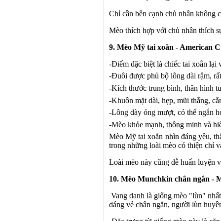
Chỉ cần bên cạnh chủ nhân không cầ
Mèo thích hợp với chủ nhân thích sự
9
. Mèo Mỹ tai xoắn - American C
-
Điểm đặc biệt là chiếc tai xoắn lại
-
Đuôi được phủ bộ lông dài rậm, rất
-
Kích thước trung bình, thân hình t
-
Khuôn mặt dài, hẹp, mũi thẳng, c
-
Lông dày óng mượt, có thể ngắn ho
-
Mèo khỏe mạnh, thông minh và hi
Mèo Mỹ tai xoắn nhìn đáng yêu, thâ
trong những loài mèo có thiện chí v
Loài mèo này cũng dễ huấn luyện v
1
0
. Mèo Munchkin chân ngắn - M
Vang danh là giống mèo "lùn" nhất
dáng vẻ chân ngắn, người lùn huyền