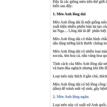
Đây là các giống mèo trên thế giới 
biến
sau đây:
1.
Mèo
Anh lông dài
Mèo Anh
lông dài là một giống mè
xuất hiện nhiều phiên bản lai tạo 
lai Nga…
Lông dài
là để
phân biệt
Mèo Anh lông dài có t
hân hình chắ
sâu rộng tưởng kích thước chúng tr
Mèo Anh lông dài
có nhiều loại mà
socola, tím hoa cà, nâu vàng hoa qu
Tính cách của
Mèo Anh lông dài
tư
và ham đùa nghịch nhưng khi lớn lê
Loại mèo này t
hích ở gần chủ, thích
Mèo
A
nh lông dài
có bộ lông cồng k
(tắm) để tránh mất vệ sinh, gây bệnh
2.
Mèo
Anh lông ngắn
Loại mèo này có x
uất xứ Anh quốc