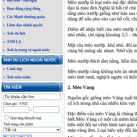
» Hội thảo - Hội nghị
Mèo mướp là loại mèo mà đặc điể
đạo là màu đen.
Nghĩa là bất cứ ch
» Hoạt động cộng đồng
rằng mèo mướp giống như bản
sao
» Các Mạnh thường quân
dùng để nấu pha vào cao hổ cốt, ch
» Lãnh đạo chính quyền
Điểm dễ nhận biết
của mèo mướp
» Ảnh du lịch
nhỏ nhắn
,
chỉ nặng khoảng 3,5 – 6k
» ẢNH LẠ
Mặt của
mèo mướp
khá nhỏ, đôi ta
» Ảnh lạ trong và ngoài nước
cùng bộ móng sắc nhọn. Nhờ
vậy 
ẢNH DU LỊCH NGOÀI NƯỚC
Mèo mướp t
hích tắm nắng, liếm lôn
» Cảnh đẹp
Mèo mướp cũng k
hông kén ăn nhưn
mèo
tinh ranh, nghịch ngợm và thô
» Ảnh mùa xuân
2.
Mèo Vàng
TÌM KIẾM
Nguồn gốc giống mèo Vàng
xuất hiê
có ích trong nhà của nhiều khu vự
Chọn giá : VND
-
Đặc điểm của mèo Vàng
là
chúng t
Quà tặng khuyến mại
biết.M
èo Vàng
có một cái mõm khá
hữu một đôi tai vểnh hình tam giác 
Tình trạng sản phẩm
màu vàng đen.
Loại mèo này đ
ôi l