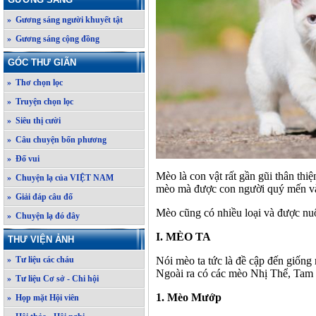
» Gương sáng người khuyết tật
» Gương sáng cộng đồng
GÓC THƯ GIÃN
» Thơ chọn lọc
» Truyện chọn lọc
» Siêu thị cười
» Câu chuyện bốn phương
» Đố vui
Mèo là con vật rất gần gũi thân thi
» Chuyện lạ của VIỆT NAM
mèo mà được con người quý mến và t
» Giải đáp câu đố
Mèo cũng có nhiều loại và được nuôi
» Chuyện lạ đó đây
I. MÈO TA
THƯ VIỆN ẢNH
Nói mèo ta tức là đề cập đến giống
» Tư liệu các cháu
Ngoài ra có các mèo Nhị Thể, Tam Th
» Tư liệu Cơ sở - Chi hội
1. Mèo Mướp
» Họp mặt Hội viên