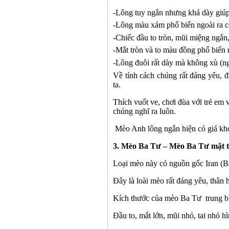
-
Lông tuy ngắn nhưng khá dày giúp 
-
Lông màu xám phổ biến ngoài ra 
-
Chiếc đầu to tròn, mũi miệng ngắn
-
Mắt tròn và to màu đồng phổ biến 
-
Lông đuôi rất dày mà không xù (n
Về tính cách chúng rất đáng yêu, đ
ta.
Thích vuốt ve, chơi đùa với trẻ em 
chúng nghĩ ra luôn.
Mèo Anh
lông ngắn hiện có
giá
kh
3
. Mèo Ba Tư – Mèo Ba Tư mặt tị
Loại mèo này có n
guồn gốc Iran (B
Đây là loài mèo rất
đáng yêu,
thân 
Kích thước
của mèo Ba Tư
trung b
Đầu to, mắt lớn, mũi nhỏ, tai nhỏ hì