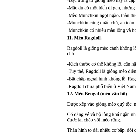
-
Đặc trưng từ giống mèo này là cặp 
-
Mặc dù có một biến dị gen, nhưng
-
Mèo Munchkin ngọt ngào, thân thi
-
Munchkin cũng quấn chủ, an toàn v
-
Munchkin có nhiều màu lông và ho
1
1
. Mèo Ragdoll.
Ragdoll là giống mèo cảnh khổng l
chó.
-
Kích thước cơ thể khổng lồ, cân nặ
-
Tuy thế, Ragdoll là giống mèo điề
-
Bất chấp ngoại hình khổng lồ, Ragd
-
Ragdoll chưa phổ biến ở Việt Nam 
1
2
. Mèo Bengal (mèo vằn hổ)
Được xếp vào giống mèo quý tộc, mộ
Có dáng vẻ và bộ lông khá ngắn nh
được lai chéo với mèo rừng.
Thân hình to dài nhiều cơ bắp, đôi