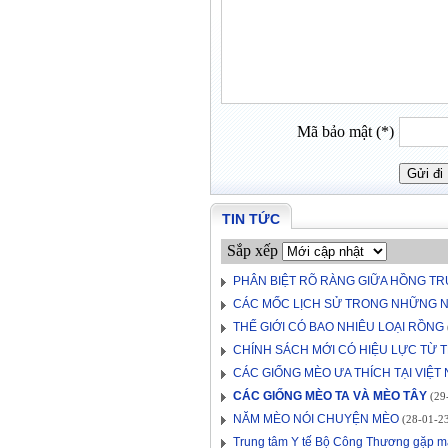
Mã bảo mật (*)
TIN TỨC
Sắp xếp
PHÂN BIỆT RÕ RÀNG GIỮA HỒNG TR
CÁC MỐC LỊCH SỬ TRONG NHỮNG N
THẾ GIỚI CÓ BAO NHIÊU LOẠI RỒNG
CHÍNH SÁCH MỚI CÓ HIỆU LỰC TỪ T
CÁC GIỐNG MÈO ƯA THÍCH TẠI VIỆT
CÁC GIỐNG MÈO TA VÀ MÈO TÂY
(29-
NĂM MÈO NÓI CHUYỆN MÈO
(28-01-23
Trung tâm Y tế Bộ Công Thương gặp mặ