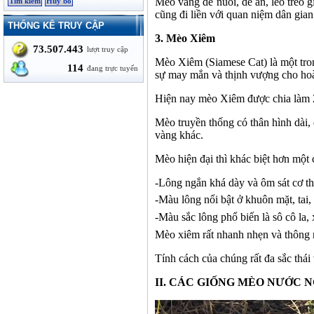
Mèo vàng dễ nuôi, dễ ăn, leo trèo g
cũng đi liền với quan niệm dân gian 
THỐNG KÊ TRUY CẬP
3.
Mèo Xiêm
73.507.443
lượt truy cập
Mèo Xiêm (Siamese Cat) là một tron
114
đang trực tuyến
sự may mắn và thịnh vượng cho hoa
Hiện nay mèo Xiêm được chia làm 2
Mèo truyền thống có thân hình dài
vàng khác.
Mèo hiện đại thì khác biệt hơn một
-
Lông ngắn khá dày và ôm sát cơ th
-
Màu lông nổi bật ở khuôn mặt, tai,
-
Màu sắc lông phổ biến là sô cô la, 
Mèo xiêm rất nhanh nhẹn và thông m
Tính cách của chúng rất đa sắc thái
II. CÁC GIỐNG MÈO NƯỚC 