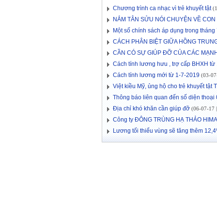
Chương trình ca nhạc vì trẻ khuyết tật
(1
NẮM TÂN SỬU NÓI CHUYỆN VỀ CON
Một số chính sách áp dụng trong thán
CÁCH PHÂN BIỆT GIỮA HỒNG TRUNG
CẦN CÓ SỰ GIÚP ĐỠ CỦA CÁC MẠ
Cách tính lương hưu , trợ cấp BHXH từ
Cách tính lương mới từ 1-7-2019
(03-07-
Việt kiều Mỹ, ủng hộ cho trẻ khuyết tậ
Thông báo liên quan đến số diện thoạ
Địa chỉ khó khăn cần giúp đỡ
(06-07-17 |
Công ty ĐÔNG TRÙNG HẠ THẢO HIMA 
Lương tối thiểu vùng sẽ tăng thêm 12,