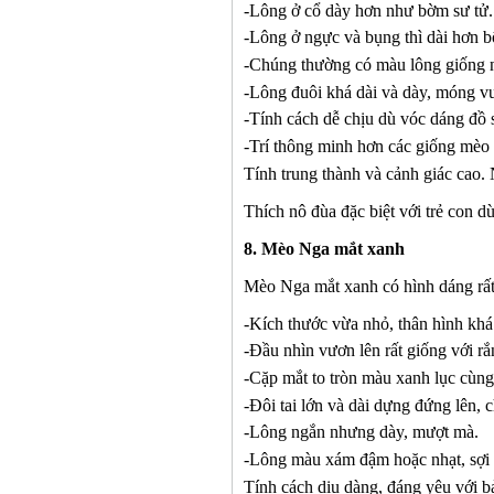
-
Lông ở cổ dày hơn như bờm sư tử.
-
Lông ở ngực và bụng thì dài hơn b
-
Chúng thường có màu lông giống 
-
Lông đuôi khá dài và dày, móng vuố
-
Tính cách dễ chịu dù vóc dáng đồ 
-
Trí thông minh hơn các giống mèo
Tính trung thành và cảnh giác cao. 
Thích nô đùa đặc biệt với trẻ con d
8
. Mèo Nga mắt xanh
Mèo
N
ga mắt xanh có hình dáng rấ
-
Kích thước vừa nhỏ, thân hình khá 
-
Đầu nhìn vươn lên rất giống với r
-
Cặp mắt to tròn màu xanh lục cùng
-
Đôi tai lớn và dài dựng đứng lên, c
-
Lông ngắn nhưng dày, mượt mà.
-
Lông màu xám đậm hoặc nhạt, sợi l
Tính cách dịu dàng, đáng yêu với b