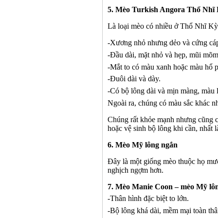
5.
Mèo Turkish Angora Thổ Nh
Là loại mèo có nhiều ở Thổ Nhĩ Kỳ
-
Xương nhỏ nhưng dẻo và cứng cáp
-
Đầu dài, mặt nhỏ và hẹp, mũi mõm 
-
Mắt to có màu xanh hoặc màu hổ p
-
Đuôi dài và dày.
-
Có bộ lông dài và mịn màng, màu l
Ngoài ra, chúng có màu sắc khác n
Chúng rất khỏe mạnh nhưng cũng c
hoặc vệ sinh bộ lông khi cần, nhất l
6
. Mèo Mỹ lông ngắn
Đây là một giống mèo thuộc họ mướp
nghịch ngợm hơn.
7
. Mèo Manie Coon – mèo Mỹ lôn
-
Thân hình đặc biệt to lớn.
-
Bộ lông khá dài, mềm mại toàn thâ