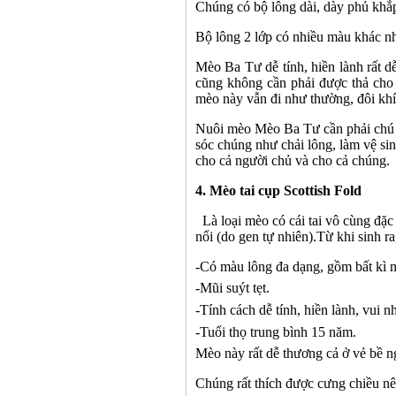
Chúng có bộ lông dài, dày phủ khắp
Bộ lông 2 lớp có nhiều màu khác nh
Mèo Ba Tư dễ tính, hiền lành
rất d
cũng không cần phải được thả cho 
mèo này
vẫn đi
như thường, đôi kh
Nuôi mèo
Mèo Ba Tư
cần phải chú
sóc
chúng như
chải lông, làm vệ si
cho cả
người chủ và cho cả
chúng.
4
. Mèo tai cụp Scottish Fold
Là loại mèo có cái
tai vô cùng đặc 
nổi (do gen tự nhiên).Từ khi sinh r
-Có m
àu lông đa dạng, gồm bất kì 
-
Mũi suýt tẹt.
-
Tính cách dễ tính, hiền lành, vui n
-
Tuổi thọ trung bình 15 năm.
Mèo này rất dễ thương cả ở vẻ bề ng
Chúng rất thích được cưng chiều nên