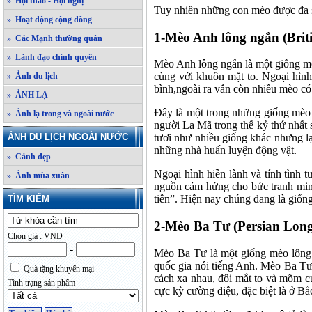
» Hội thảo - Hội nghị
Tuy nhiên những con mèo được đa s
» Hoạt động cộng đồng
1-Mèo Anh lông ngắn (Briti
» Các Mạnh thường quân
» Lãnh đạo chính quyền
Mèo Anh lông ngắn là một giống m
cùng với khuôn mặt to. Ngoại hình
» Ảnh du lịch
bình,ngoài ra vẫn còn nhiều mèo c
» ẢNH LẠ
Đây là một trong những giống mèo
» Ảnh lạ trong và ngoài nước
người La Mã trong thế kỷ thứ nhất 
ẢNH DU LỊCH NGOÀI NƯỚC
tươi như nhiều giống khác nhưng lạ
những nhà huấn luyện động vật.
» Cảnh đẹp
Ngoại hình hiền lành và tính tình 
» Ảnh mùa xuân
nguồn cảm hứng cho bức tranh minh
tiên”. Hiện nay chúng đang là giốn
TÌM KIẾM
2-
Mèo Ba Tư (Persian Long
Chọn giá : VND
-
Mèo Ba Tư là một giống mèo lông 
quốc gia nói tiếng Anh. Mèo Ba Tư 
Quà tặng khuyến mại
cách xa nhau, đôi mắt to và mõm c
Tình trạng sản phẩm
cực kỳ cường điệu, đặc biệt là ở 