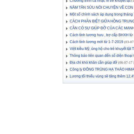
Chương trình ca nhạc vì trẻ khuyết tật
(1
NẮM TÂN SỬU NÓI CHUYỆN VỀ CON
Một số chính sách áp dụng trong thán
CÁCH PHÂN BIỆT GIỮA HỒNG TRUNG
CẦN CÓ SỰ GIÚP ĐỠ CỦA CÁC MẠ
Cách tính lương hưu , trợ cấp BHXH từ
Cách tính lương mới từ 1-7-2019
(03-07-
Việt kiều Mỹ, ủng hộ cho trẻ khuyết tậ
Thông báo liên quan đến số diện thoạ
Địa chỉ khó khăn cần giúp đỡ
(06-07-17 |
Công ty ĐÔNG TRÙNG HẠ THẢO HIMA 
Lương tối thiểu vùng sẽ tăng thêm 12,