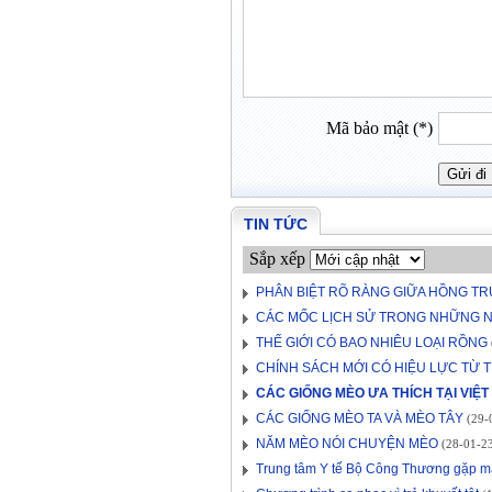
Mã bảo mật (*)
TIN TỨC
Sắp xếp
PHÂN BIỆT RÕ RÀNG GIỮA HỒNG TR
CÁC MỐC LỊCH SỬ TRONG NHỮNG N
THẾ GIỚI CÓ BAO NHIÊU LOẠI RỒNG
CHÍNH SÁCH MỚI CÓ HIỆU LỰC TỪ T
CÁC GIỐNG MÈO ƯA THÍCH TẠI VIỆ
CÁC GIỐNG MÈO TA VÀ MÈO TÂY
(29-0
NĂM MÈO NÓI CHUYỆN MÈO
(28-01-23
Trung tâm Y tế Bộ Công Thương gặp mặ