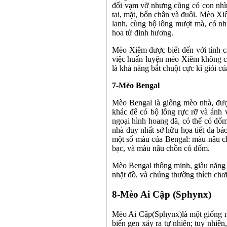
đối vạm vỡ nhưng cũng có con nhì
tai, mặt, bốn chân và đuôi. Mèo Xi
lanh, cùng bộ lông mượt mà, có n
hoa tử đinh hương.
Mèo Xiêm được biết đến với tính 
việc huấn luyện mèo Xiêm không c
là khả năng bắt chuột cực kì giỏi c
7-
Mèo Bengal
Mèo Bengal là giống mèo nhà, được
khác để có bộ lông rực rỡ và ánh
ngoại hình hoang dã, có thể có đố
nhà duy nhất sở hữu họa tiết da 
một số màu của Bengal: màu nâu c
bạc, và màu nâu chồn có đốm.
Mèo Bengal thông minh, giàu năng 
nhặt đồ, và chúng thường thích chơ
8-
Mèo Ai Cập (Sphynx)
Mèo Ai Cập(Sphynx)là một giống m
biến gen xảy ra tự nhiên; tuy nhiê