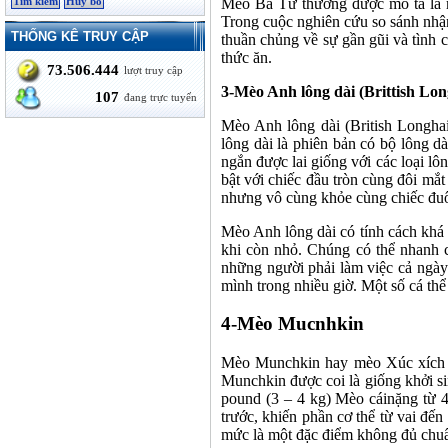
Mèo Ba Tư thường được mô tả là mộ
Trong cuộc nghiên cứu so sánh nhậ
THỐNG KÊ TRUY CẬP
thuần chủng về sự gần gũi và tình cả
thức ăn.
73.506.444
lượt truy cập
3-
Mèo Anh lông dài (Brittish Lon
107
đang trực tuyến
Mèo Anh lông dài (British Longha
lông dài là phiên bản có bộ lông d
ngắn được lai giống với các loại 
bật với chiếc đầu tròn cùng đôi mắ
nhưng vô cùng khỏe cùng chiếc đuô
Mèo Anh lông dài có tính cách khá 
khi còn nhỏ. Chúng có thể nhanh c
những người phải làm việc cả ngày 
mình trong nhiều giờ. Một số cá thể
4-
Mèo Mucnhkin
Mèo Munchkin hay mèo Xúc xích là
Munchkin được coi là giống khởi si
pound (3 – 4 kg) Mèo cáinặng từ 4
trước, khiến phần cơ thể từ vai đ
mức là một đặc điểm không đủ chuẩn