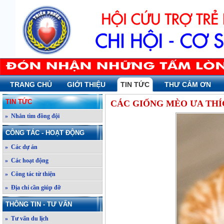
TRANG CHỦ
GIỚI THIỆU
TIN TỨC
THƯ CẢM ƠN
TIN TỨC
CÁC GIỐNG MÈO ƯA THÍ
» Nhắn tìm đồng đội
CÔNG TÁC - HOẠT ĐỘNG
» Các dự án
» Các hoạt động
» Công tác từ thiện
» Địa chỉ cần giúp đỡ
THÔNG TIN - TƯ VẤN
» Tư vấn du lịch