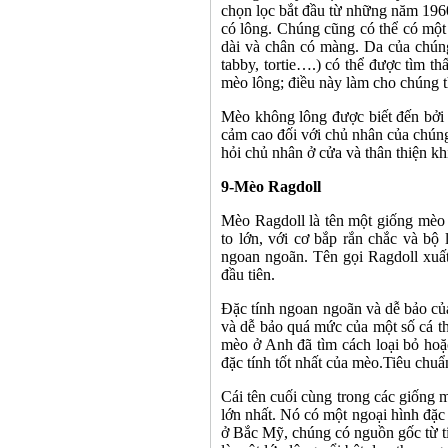
chọn lọc bắt đầu từ những năm 1960
có lông. Chúng cũng có thể có một
dài và chân có màng. Da của chúng
tabby, tortie….) có thể được tìm t
mèo lông; điều này làm cho chúng t
Mèo không lông được biết đến bởi 
cảm cao đối với chủ nhân của chún
hỏi chủ nhân ở cửa và thân thiện kh
9-
Mèo Ragdoll
Mèo Ragdoll là tên một giống mèo
to lớn, với cơ bắp rắn chắc và bộ
ngoan ngoãn. Tên gọi Ragdoll xuất 
đầu tiên.
Đặc tính ngoan ngoãn và dễ bảo củ
và dễ bảo quá mức của một số cá th
mèo ở Anh đã tìm cách loại bỏ hoặ
đặc tính tốt nhất của mèo.Tiêu chuẩ
Cái tên cuối cùng trong các giốn
lớn nhất. Nó có một ngoại hình đặc
ở Bắc Mỹ, chúng có nguồn gốc từ ti