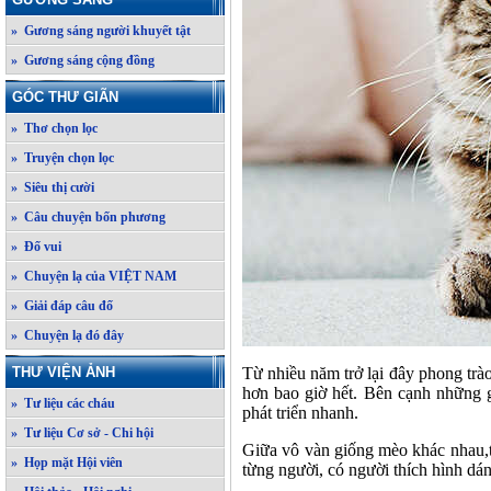
» Gương sáng người khuyết tật
» Gương sáng cộng đồng
GÓC THƯ GIÃN
» Thơ chọn lọc
» Truyện chọn lọc
» Siêu thị cười
» Câu chuyện bốn phương
» Đố vui
» Chuyện lạ của VIỆT NAM
» Giải đáp câu đố
» Chuyện lạ đó đây
Từ nhiều năm trở lại đây phong trà
THƯ VIỆN ẢNH
hơn bao giờ hết. Bên cạnh những 
» Tư liệu các cháu
phát triển nhanh.
» Tư liệu Cơ sở - Chi hội
Giữa vô vàn giống mèo khác nhau,t
» Họp mặt Hội viên
từng người, có người thích hình dán