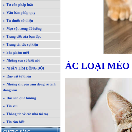
» Tư vấn pháp luật
» Văn bản pháp quy
» Tủ thuốc từ thiện
» Mẹo vặt trong đời sống
» Trang viết của bạn đọc
» Trang tin tức sự kiện
» Sản phẩm mới
» Những con số biết nói
ÁC LOẠI MÈO
» NHẮN TÌM ĐỒNG ĐỘI
» Rao vặt từ thiện
» Những chuyện cảm động về tình
đồng loại
» Đặc sản quê hương
» Tin vui
» Thông tin về các nhà tài trợ
» Tin cần biết
GƯƠNG SÁNG