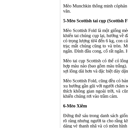
Mèo Munchkin thông minh cóphản ứ
văn.
5-
Mèo Scottish tai cụp (Scottish F
Mèo Scottish Fold là một giống mèo
khiến tai chúng cụp lại, hướng về đ
có trọng lượng từ4 đến 6 kg, con cái
trịa; mắt chúng cũng to và tròn. M
ngắn. Đỉnh đầu cong, cổ rất ngắn. 
Mèo tai cụp Scottish có thể có lô
hợp màu nào (bao gồm màu trắng). M
sợi lông dài hơn và đặc biệt dày dặn
Mèo Scottish Fold, cũng đều có bản 
xu hướng gần gũi với người chăm só
thích không gian ngoài trời, và cũ
khiến chúng rơi vào trầm cảm.
6-
Mèo Xiêm
Đứng thứ sáu trong danh sách giố
rõ ràng nhưng người ta cho rằng kh
dáng vẻ thanh nhã và có mõm hình 