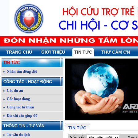
TRANG CHỦ
GIỚI THIỆU
TIN TỨC
THƯ CẢM ƠN
TIN TỨC
» Nhắn tìm đồng đội
CÔNG TÁC - HOẠT ĐỘNG
» Các dự án
» Các hoạt động
» Công tác từ thiện
» Địa chỉ cần giúp đỡ
THÔNG TIN - TƯ VẤN
TIN TỨC
» Tư vấn du lịch
Sắp xếp
Xem 