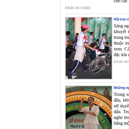
cho các 
(18-01-10 | 15:02)
Hội trại 
Sáng ng
khuyết 
trung t
thuộc t
xem. Cà
đặc kín 
(15-01-10 
Những ng
Trong n
đầu, bê
nữ duyê
dấu. Tr
nghe tr
bằng mộ