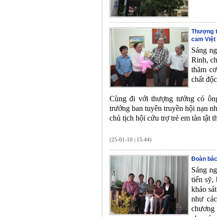
Thượng t
cam Việt
Sáng ng
Rinh, ch
thăm cơ
chất độ
Cùng đi với thượng tướng có ôn
trưởng ban tuyên truyền hội nạn 
chủ tịch hội cứu trợ trẻ em tàn tậ
(25-01-10 | 15:44)
Đoàn bác
Sáng ng
tiến sỹ
khảo sá
như các
chương 