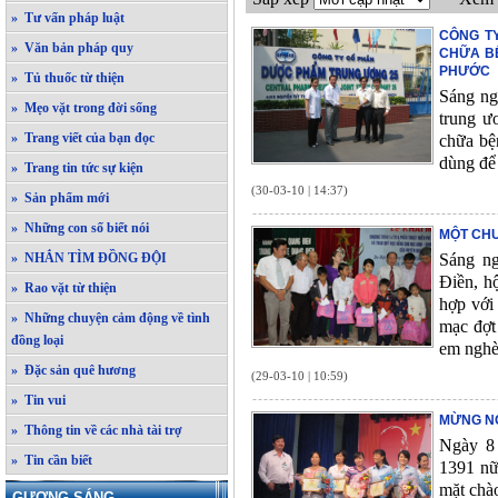
» Tư vấn pháp luật
CÔNG T
» Văn bản pháp quy
CHỮA BỆ
PHƯỚC
» Tủ thuốc từ thiện
Sáng ng
» Mẹo vặt trong đời sống
trung ư
» Trang viết của bạn đọc
chữa bệ
dùng để 
» Trang tin tức sự kiện
(30-03-10 | 14:37)
» Sản phẩm mới
» Những con số biết nói
MỘT CHU
» NHẮN TÌM ĐỒNG ĐỘI
Sáng ng
Điền, h
» Rao vặt từ thiện
hợp với
» Những chuyện cảm động về tình
mạc đợt
đồng loại
em nghè
» Đặc sản quê hương
(29-03-10 | 10:59)
» Tin vui
MỪNG NG
» Thông tin về các nhà tài trợ
Ngày 8 
» Tin cần biết
1391 nữ
mặt chà
GƯƠNG SÁNG