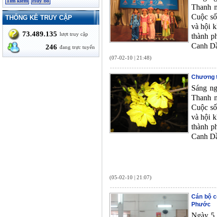
Thanh n
Cuộc số
THỐNG KÊ TRUY CẬP
và hội k
73.489.135
lượt truy cập
thành p
Canh Dầ
246
đang trực tuyến
(07-02-10 | 21:48)
Chương 
Sáng ng
Thanh n
Cuộc số
và hội k
thành p
Canh Dầ
(05-02-10 | 21:07)
Cán bộ c
Phước
Ngày 5 