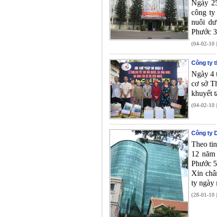
Ngày 25
công ty
nuôi dư
Phước 3
(04-02-10 
Công ty 
Ngày 4 
cơ sở T
khuyết t
(04-02-10 
Công ty 
Theo ti
12 năm 
Phước 5
Xin châ
ty ngày 
(28-01-10 