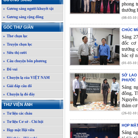
phong t
» Gương sáng người khuyết tật
thưởng 
» Gương sáng cộng đồng
(08-03-10 
GÓC THƯ GIÃN
CHÚC MỪ
» Thơ chọn lọc
Sáng 27
đốc cơ
» Truyện chọn lọc
trưởng 
» Siêu thị cười
bác sỹ 
» Câu chuyện bốn phương
(01-03-10 
» Đố vui
SỞ LAO
» Chuyện lạ của VIỆT NAM
PHƯỚC
» Giải đáp câu đố
Sáng ng
đông, T
» Chuyện lạ đó đây
Nguyễn 
THƯ VIỆN ẢNH
thăm cơ
» Tư liệu các cháu
(26-02-10 
» Tư liệu Cơ sở - Chi hội
HỌP MẶT
» Họp mặt Hội viên
Sáng ng