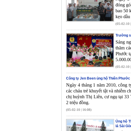
đóng gó
bao 50 k
kẹo dầu 
(05-02-10 
Trường s
Sáng ng
thăm cá
Phước t
5.000.00
(05-02-10 
Công ty Jen Been ủng hộ Thiên Phước
Ngày 4 tháng 1 năm 2010, công ty
các cháu trẻ khuyết tật và nhiễm c
chị huỳnh Thị Liên, cư ngụ tại 3
2 triệu đồng.
(05-02-10 | 16:08)
Ủng hộ T
lá Sài Gò