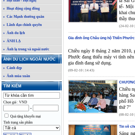
lá Sài 
» Hội thảo - Hội nghị
tế- Mội
» Hoạt động cộng đồng
khai ch
» Các Mạnh thường quân
thầy thu
» Lãnh đạo chính quyền
(24-02-10 
» Ảnh du lịch
Gia đình ông Châu ủng hộ Thiên Phước
» ẢNH LẠ
» Ảnh lạ trong và ngoài nước
Chiều ngày 8 tháng 2 năm 2010, g
Phước đang thiếu máy vi tính nên
ẢNH DU LỊCH NGOÀI NƯỚC
gia đình đang sử dụng.
» Cảnh đẹp
(09-02-10 | 14:43)
» Ảnh mùa xuân
CHƯƠNG 
TÌM KIẾM
Chiều n
hàng Sa
phố Hồ 
Chọn giá : VND
thứ 7"
-
(08-02-10 
Quà tặng khuyến mại
Tình trạng sản phẩm
Tin về c
Sáng ng