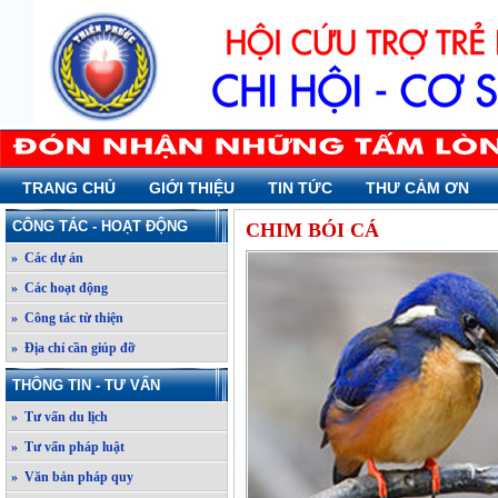
TRANG CHỦ
GIỚI THIỆU
TIN TỨC
THƯ CẢM ƠN
CÔNG TÁC - HOẠT ĐỘNG
CHIM BÓI CÁ
» Các dự án
» Các hoạt động
» Công tác từ thiện
» Địa chỉ cần giúp đỡ
THÔNG TIN - TƯ VẤN
» Tư vấn du lịch
» Tư vấn pháp luật
» Văn bản pháp quy