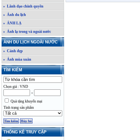
» Lãnh đạo chính quyền
» Ảnh du lịch
» ẢNH LẠ
» Ảnh lạ trong và ngoài nước
ẢNH DU LỊCH NGOÀI NƯỚC
» Cảnh đẹp
» Ảnh mùa xuân
TÌM KIẾM
Chọn giá : VND
-
Quà tặng khuyến mại
Tình trạng sản phẩm
THỐNG KÊ TRUY CẬP