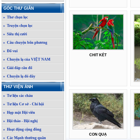
GÓC THƯ GIÃN
» Thơ chọn lọc
» Truyện chọn lọc
» Siêu thị cười
» Câu chuyện bốn phương
» Đố vui
CHIT KÉT
» Chuyện lạ của VIỆT NAM
» Giải đáp câu đố
» Chuyện lạ đó đây
THƯ VIỆN ẢNH
» Tư liệu các cháu
» Tư liệu Cơ sở - Chi hội
» Họp mặt Hội viên
» Hội thảo - Hội nghị
» Hoạt động cộng đồng
CON QUẠ
» Các Mạnh thường quân