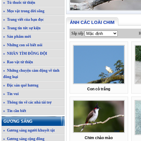
» Tủ thuốc từ thiện
» Mẹo vặt trong đời sống
» Trang viết của bạn đọc
ẢNH CÁC LOÀI CHIM
» Trang tin tức sự kiện
Sắp xếp
H
» Sản phẩm mới
» Những con số biết nói
» NHẮN TÌM ĐỒNG ĐỘI
» Rao vặt từ thiện
» Những chuyện cảm động về tình
đồng loại
» Đặc sản quê hương
Con cò trắng
» Tin vui
» Thông tin về các nhà tài trợ
» Tin cần biết
GƯƠNG SÁNG
» Gương sáng người khuyết tật
Chim chào mào
» Gương sáng cộng đồng