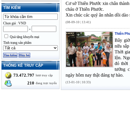
Cơ sở Thiên Phước xin chân thành
TÌM KIẾM
cháu ở Thiên Phước.
Xin chúc các quý ân nhân dồi dào 
(08-09-10 | 13:41)
Chọn giá : VND
-
Thiên Ph
Quà tặng khuyến mại
Bây giờ
Tình trạng sản phẩm
nữa sắp
Thời gi
lộn. Ngo
đó thời
THỐNG KÊ TRUY CẬP
tưởng 
ngày hôm nay thật đáng tự hào.
73.472.797
lượt truy cập
(13-01-10 | 10:33)
210
đang trực tuyến