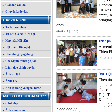
City Pe
Handica
» Giải đáp câu đố
Tu was 
» Chuyện lạ đó đây
empty h
bringing
THƯ VIỆN ẢNH
ones
» Tư liệu các cháu
(02-06-11 | 16:58)
» Tư liệu Cơ sở - Chi hội
» Họp mặt Hội viên
Thien phu
A membe
» Hội thảo - Hội nghị
Thien P
» Hoạt động cộng đồng
(24-05-11 
» Các Mạnh thường quân
» Lãnh đạo chính quyền
ỦNG HỘ 
» Ảnh du lịch
Theo tin
» ẢNH LẠ
gian qu
» Ảnh lạ trong và ngoài nước
cho các
Diệu Tu
ẢNH DU LỊCH NGOÀI NƯỚC
Khanh ủ
» Cảnh đẹp
ủng hộ 
2.000.000 đồng...
» Ảnh mùa xuân