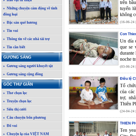
» Rao vặt từ thiện
trên bầ
tuyến l
» Những chuyện cảm động về tình
không c
đồng loại
(16-06-24 
» Đặc sản quê hương
» Tin vui
Con Thie
» Thông tin về các nhà tài trợ
Un día 
que se v
» Tin cần biết
durante 
GƯƠNG SÁNG
noche tr
» Gương sáng người khuyết tật
(03-06-24 
» Gương sáng cộng đồng
Điều lệ C
GÓC THƯ GIÃN
Tổ chức
của các
» Thơ chọn lọc
trợ, nh
» Truyện chọn lọc
Thiên P
» Siêu thị cười
(24-04-24 
» Câu chuyện bốn phương
THIEN P
» Đố vui
Ten yea
» Chuyện lạ của VIỆT NAM