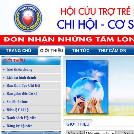
TRANG CHỦ
GIỚI THIỆU
TIN TỨC
THƯ CẢM ƠN
GIỚI THIỆU
» Giới thiệu chung
» Lịch sử hình thành
» Ban lãnh đạo Chi Hội
» Ban giám đốc Cơ sở
» Sơ đồ tổ chức
» Điều lệ Chi hội
» Danh sách Hội viên
GIỚI THIỆU
» Đăng ký hội viên
Sắp xếp
Xem 