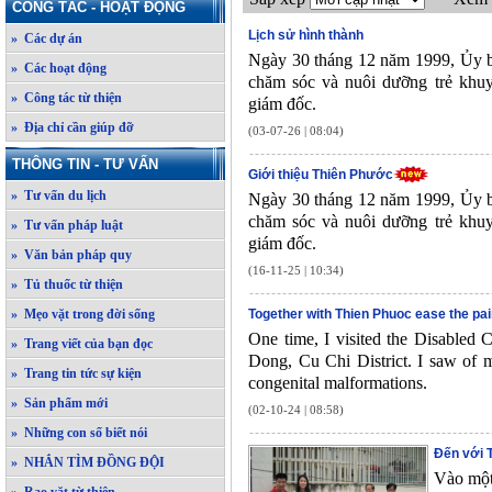
CÔNG TÁC - HOẠT ĐỘNG
Lịch sử hình thành
» Các dự án
Ngày 30 tháng 12 năm 1999, Ủy ba
» Các hoạt động
chăm sóc và nuôi dưỡng trẻ khu
» Công tác từ thiện
giám đốc.
» Địa chỉ cần giúp đỡ
(03-07-26 | 08:04)
THÔNG TIN - TƯ VẤN
Giới thiệu Thiên Phước
» Tư vấn du lịch
Ngày 30 tháng 12 năm 1999, Ủy ba
chăm sóc và nuôi dưỡng trẻ khu
» Tư vấn pháp luật
giám đốc.
» Văn bản pháp quy
(16-11-25 | 10:34)
» Tủ thuốc từ thiện
» Mẹo vặt trong đời sống
Together with Thien Phuoc ease the pai
One time, I visited the Disabled
» Trang viết của bạn đọc
Dong, Cu Chi District. I saw of 
» Trang tin tức sự kiện
congenital malformations.
» Sản phẩm mới
(02-10-24 | 08:58)
» Những con số biết nói
Đến với 
» NHẮN TÌM ĐỒNG ĐỘI
Vào một