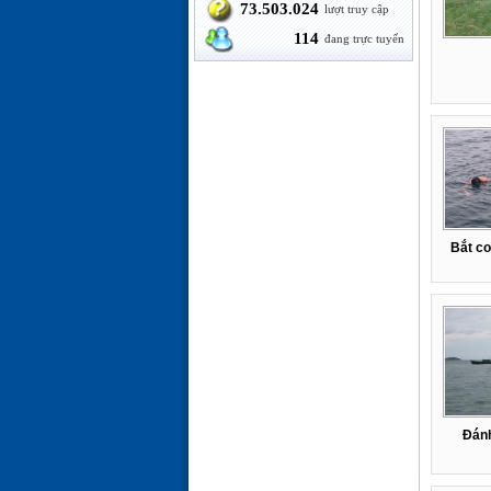
73.503.024
lượt truy cập
114
đang trực tuyến
Bắt c
Đánh