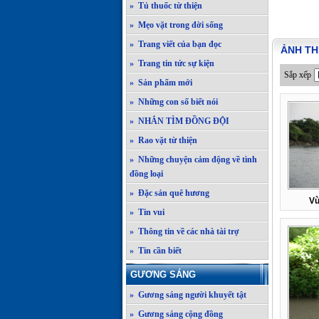
» Tủ thuốc từ thiện
» Mẹo vặt trong đời sống
» Trang viết của bạn đọc
ẢNH TH
» Trang tin tức sự kiện
Sắp xếp
» Sản phẩm mới
» Những con số biết nói
» NHẮN TÌM ĐỒNG ĐỘI
» Rao vặt từ thiện
» Những chuyện cảm động về tình
đồng loại
» Đặc sản quê hương
Vù
» Tin vui
» Thông tin về các nhà tài trợ
» Tin cần biết
GƯƠNG SÁNG
» Gương sáng người khuyết tật
» Gương sáng cộng đồng