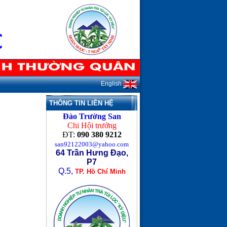
English
THÔNG TIN LIÊN HỆ
Đào Trường San
Chi Hội trưởng
ĐT:
090 380 9212
san92122003@yahoo.com
64 Trần Hưng Đạo,
P7
Q.5,
TP. Hồ Chí Minh