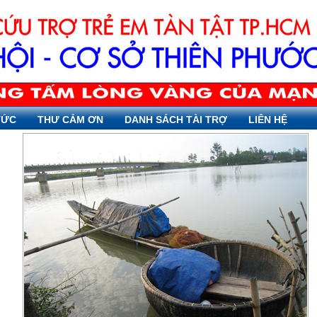
TỨC
THƯ CẢM ƠN
DANH SÁCH TÀI TRỢ
LIÊN HỆ