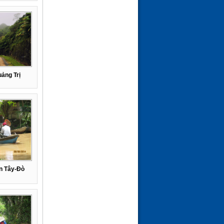
ảng Trị
n Tây-Đò