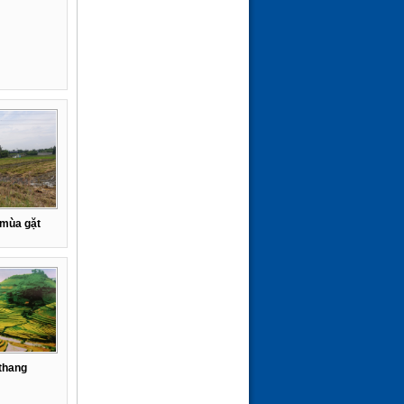
(24-01-26 | 10:25)
 mùa gặt
thang