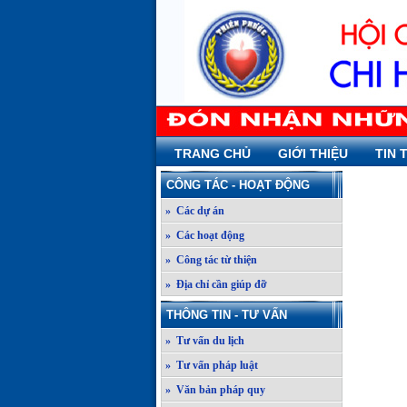
TRANG CHỦ
GIỚI THIỆU
TIN 
CÔNG TÁC - HOẠT ĐỘNG
» Các dự án
» Các hoạt động
» Công tác từ thiện
» Địa chỉ cần giúp đỡ
THÔNG TIN - TƯ VẤN
» Tư vấn du lịch
» Tư vấn pháp luật
» Văn bản pháp quy