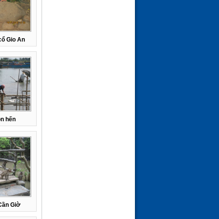
cổ Gio An
on hến
Cần Giờ