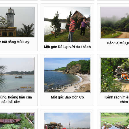
 hải đăng Mũi Lay
Đèo Sa Mù Qu
Một góc Đà Lạt với du khách
ùng, hoàng hậu của
Một góc đảo Cồn Cỏ
Kênh rạch miề
các bãi tắm
chèo