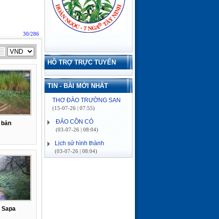
30/286
HỖ TRỢ TRỰC TUYẾN
VIẾNG NGHĨA TRANG---
THƠ ĐÀO TRƯỜNG SAN
TIN - BÀI MỚI NHẤT
(15-07-26 | 07:55)
ĐẢO CỒN CỎ
(03-07-26 | 08:04)
 bản
Lịch sử hình thành
(03-07-26 | 08:04)
VỀ MIỀN SÔNG NƯỚC---
THƠ ĐÀO TRƯỜNG SAN
(16-06-26 | 08:15)
ĐÓN MÙA XUÂN---THƠ
ĐÀO TRƯỜNG SAN
(21-02-26 | 09:08)
LỜI KHUYÊN VỀ BỆNH
ở Sapa
CAO HUYẾT ÁP