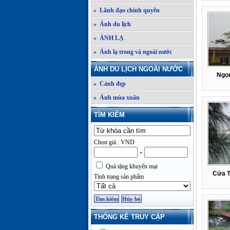
» Lãnh đạo chính quyền
» Ảnh du lịch
» ẢNH LẠ
» Ảnh lạ trong và ngoài nước
ẢNH DU LỊCH NGOÀI NƯỚC
Ngọn
» Cảnh đẹp
» Ảnh mùa xuân
TÌM KIẾM
Chọn giá : VND
-
Quà tặng khuyến mại
Cửa T
Tình trạng sản phẩm
THỐNG KÊ TRUY CẬP