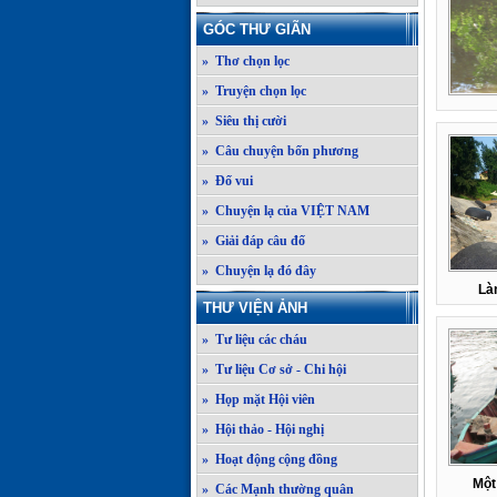
GÓC THƯ GIÃN
» Thơ chọn lọc
» Truyện chọn lọc
» Siêu thị cười
» Câu chuyện bốn phương
» Đố vui
» Chuyện lạ của VIỆT NAM
» Giải đáp câu đố
» Chuyện lạ đó đây
Là
THƯ VIỆN ẢNH
» Tư liệu các cháu
» Tư liệu Cơ sở - Chi hội
» Họp mặt Hội viên
» Hội thảo - Hội nghị
» Hoạt động cộng đồng
Một
» Các Mạnh thường quân