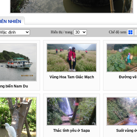
IÊN NHIÊN
Hiển thị / trang
Chế độ xem
Vùng Hoa Tam Giác Mạch
Đường về
ng biển Nam Du
Thác tình yêu ở Sapa
Suối vàng 