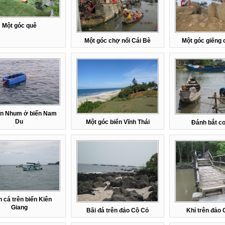
Một góc quê
Một góc chợ nổi Cái Bè
Một góc giếng 
on Nhum ở biển Nam
Du
Một góc biển Vĩnh Thái
Đánh bắt c
 cá trên biển Kiên
Giang
Bãi đá trên đảo Cồ Cỏ
Khỉ trên đảo 