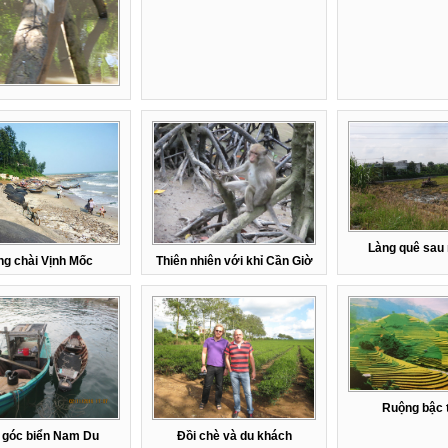
Làng quê sau
ng chài Vịnh Mốc
Thiên nhiên với khỉ Cần Giờ
Ruộng bậc 
 góc biển Nam Du
Đồi chè và du khách