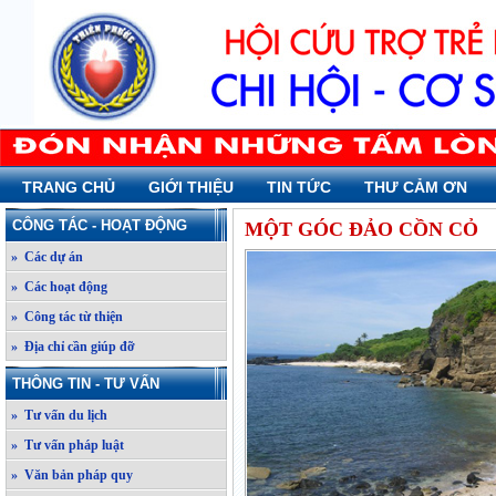
TRANG CHỦ
GIỚI THIỆU
TIN TỨC
THƯ CẢM ƠN
CÔNG TÁC - HOẠT ĐỘNG
MỘT GÓC ĐẢO CỒN CỎ
» Các dự án
» Các hoạt động
» Công tác từ thiện
» Địa chỉ cần giúp đỡ
THÔNG TIN - TƯ VẤN
» Tư vấn du lịch
» Tư vấn pháp luật
» Văn bản pháp quy