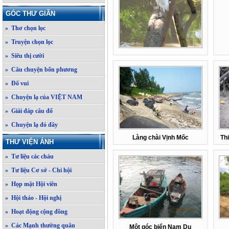
GÓC THƯ GIÃN
» Thơ chọn lọc
» Truyện chọn lọc
» Siêu thị cười
» Câu chuyện bốn phương
» Đố vui
» Chuyện lạ của VIỆT NAM
» Giải đáp câu đố
» Chuyện lạ đó đây
Làng chài Vịnh Mốc
Th
THƯ VIỆN ẢNH
» Tư liệu các cháu
» Tư liệu Cơ sở - Chi hội
» Họp mặt Hội viên
» Hội thảo - Hội nghị
» Hoạt động cộng đồng
» Các Mạnh thường quân
Một góc biển Nam Du