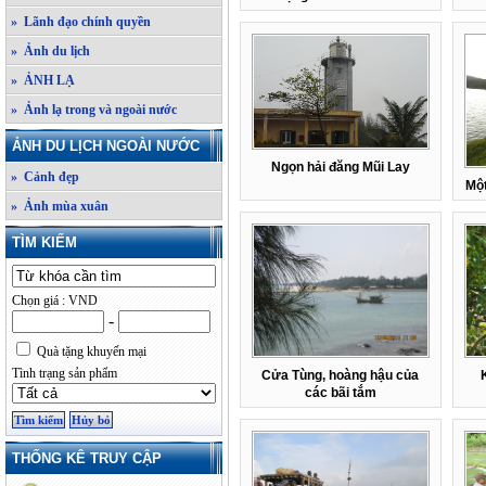
» Lãnh đạo chính quyền
» Ảnh du lịch
» ẢNH LẠ
» Ảnh lạ trong và ngoài nước
ẢNH DU LỊCH NGOÀI NƯỚC
Ngọn hải đăng Mũi Lay
» Cảnh đẹp
Một
» Ảnh mùa xuân
TÌM KIẾM
Chọn giá : VND
-
Quà tặng khuyến mại
Tình trạng sản phẩm
Cửa Tùng, hoàng hậu của
các bãi tắm
THỐNG KÊ TRUY CẬP