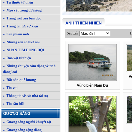
» Tủ thuốc từ thiện
» Mẹo vặt trong đời sống
» Trang viết của bạn đọc
ẢNH THIÊN NHIÊN
» Trang tin tức sự kiện
Sắp xếp
H
» Sản phẩm mới
» Những con số biết nói
» NHẮN TÌM ĐỒNG ĐỘI
» Rao vặt từ thiện
» Những chuyện cảm động về tình
đồng loại
V
» Đặc sản quê hương
Vùng biển Nam Du
» Tin vui
» Thông tin về các nhà tài trợ
» Tin cần biết
GƯƠNG SÁNG
» Gương sáng người khuyết tật
» Gương sáng cộng đồng