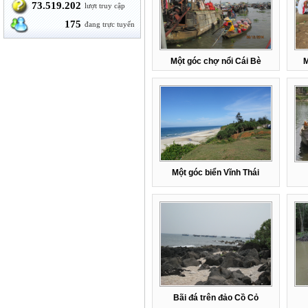
73.519.202
lượt truy cập
175
đang trực tuyến
Một góc chợ nổi Cái Bè
M
Một góc biển Vĩnh Thái
Bãi đá trên đảo Cồ Cỏ