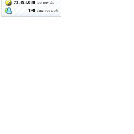
73.493.080
lượt truy cập
198
đang trực tuyến