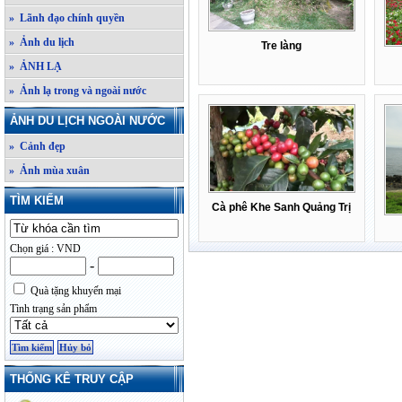
» Lãnh đạo chính quyền
» Ảnh du lịch
Tre làng
» ẢNH LẠ
» Ảnh lạ trong và ngoài nước
ẢNH DU LỊCH NGOÀI NƯỚC
» Cảnh đẹp
» Ảnh mùa xuân
TÌM KIẾM
Cà phê Khe Sanh Quảng Trị
Chọn giá : VND
-
Quà tặng khuyến mại
Tình trạng sản phẩm
THỐNG KÊ TRUY CẬP