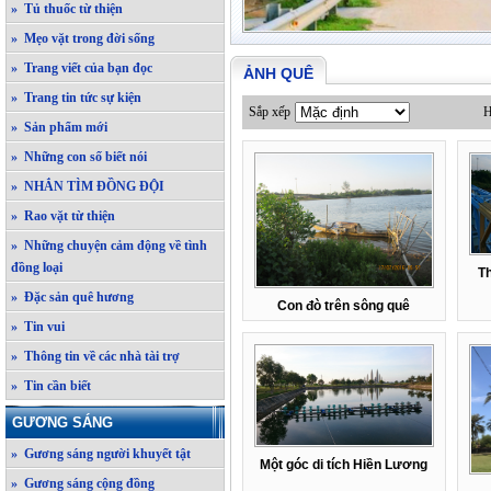
» Tủ thuốc từ thiện
» Mẹo vặt trong đời sống
» Trang viết của bạn đọc
ẢNH QUÊ
» Trang tin tức sự kiện
Sắp xếp
H
» Sản phẩm mới
» Những con số biết nói
» NHẮN TÌM ĐỒNG ĐỘI
» Rao vặt từ thiện
» Những chuyện cảm động về tình
đồng loại
T
» Đặc sản quê hương
Con đò trên sông quê
» Tin vui
» Thông tin về các nhà tài trợ
» Tin cần biết
GƯƠNG SÁNG
» Gương sáng người khuyết tật
Một góc di tích Hiền Lương
» Gương sáng cộng đồng