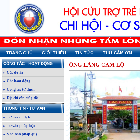
TRANG CHỦ
GIỚI THIỆU
TIN TỨC
THƯ CẢM ƠN
CÔNG TÁC - HOẠT ĐỘNG
ỔNG LÀNG CAM LỘ
» Các dự án
» Các hoạt động
» Công tác từ thiện
» Địa chỉ cần giúp đỡ
THÔNG TIN - TƯ VẤN
» Tư vấn du lịch
» Tư vấn pháp luật
» Văn bản pháp quy