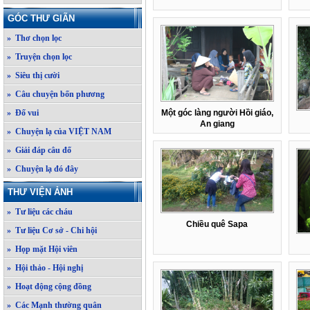
GÓC THƯ GIÃN
» Thơ chọn lọc
» Truyện chọn lọc
» Siêu thị cười
» Câu chuyện bốn phương
» Đố vui
Một góc làng người Hồi giáo,
An giang
» Chuyện lạ của VIỆT NAM
» Giải đáp câu đố
» Chuyện lạ đó đây
THƯ VIỆN ẢNH
» Tư liệu các cháu
Chiều quê Sapa
» Tư liệu Cơ sở - Chi hội
» Họp mặt Hội viên
» Hội thảo - Hội nghị
» Hoạt động cộng đồng
» Các Mạnh thường quân