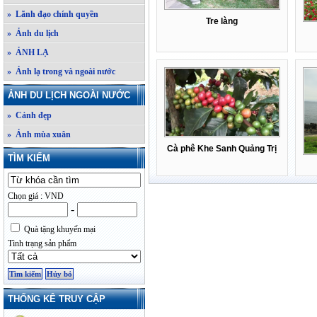
» Lãnh đạo chính quyền
Tre làng
» Ảnh du lịch
» ẢNH LẠ
» Ảnh lạ trong và ngoài nước
ẢNH DU LỊCH NGOÀI NƯỚC
» Cảnh đẹp
» Ảnh mùa xuân
Cà phê Khe Sanh Quảng Trị
TÌM KIẾM
Chọn giá : VND
-
Quà tặng khuyến mại
Tình trạng sản phẩm
THỐNG KÊ TRUY CẬP