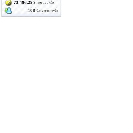
73.496.295
lượt truy cập
108
đang trực tuyến