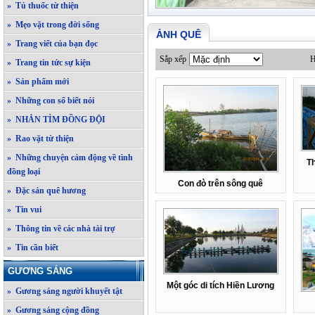
» Tủ thuốc từ thiện
» Mẹo vặt trong đời sống
ẢNH QUÊ
» Trang viết của bạn đọc
Sắp xếp
H
» Trang tin tức sự kiện
» Sản phẩm mới
» Những con số biết nói
» NHẮN TÌM ĐỒNG ĐỘI
» Rao vặt từ thiện
» Những chuyện cảm động về tình
T
đồng loại
Con đò trên sông quê
» Đặc sản quê hương
» Tin vui
» Thông tin về các nhà tài trợ
» Tin cần biết
GƯƠNG SÁNG
Một góc di tích Hiền Lương
» Gương sáng người khuyết tật
» Gương sáng cộng đồng