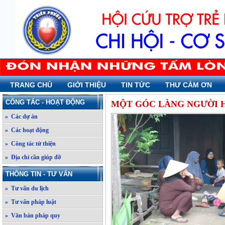
TRANG CHỦ
GIỚI THIỆU
TIN TỨC
THƯ CẢM ƠN
CÔNG TÁC - HOẠT ĐỘNG
MỘT GÓC LÀNG NGƯỜI H
» Các dự án
» Các hoạt động
» Công tác từ thiện
» Địa chỉ cần giúp đỡ
THÔNG TIN - TƯ VẤN
» Tư vấn du lịch
» Tư vấn pháp luật
» Văn bản pháp quy