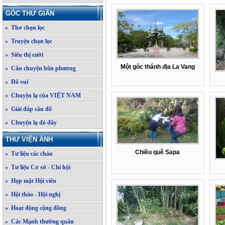
GÓC THƯ GIÃN
» Thơ chọn lọc
» Truyện chọn lọc
» Siêu thị cười
Một góc thánh địa La Vang
» Câu chuyện bốn phương
» Đố vui
» Chuyện lạ của VIỆT NAM
» Giải đáp câu đố
» Chuyện lạ đó đây
THƯ VIỆN ẢNH
Chiều quê Sapa
» Tư liệu các cháu
» Tư liệu Cơ sở - Chi hội
» Họp mặt Hội viên
» Hội thảo - Hội nghị
» Hoạt động cộng đồng
» Các Mạnh thường quân