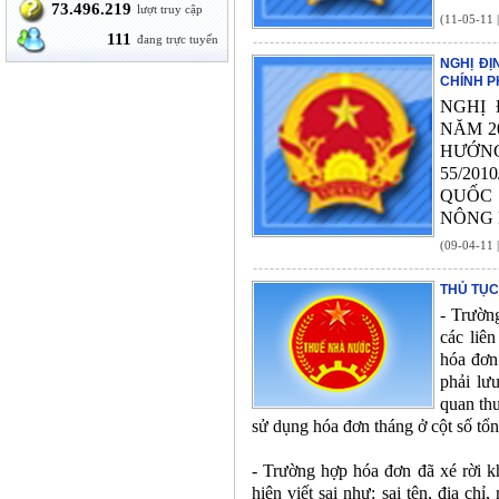
73.496.219
lượt truy cập
(11-05-11 
111
đang trực tuyến
NGHỊ ĐỊ
CHÍNH P
NGHỊ 
NĂM 2
HƯỚN
55/20
QUỐC 
NÔNG 
(09-04-11 
THỦ TỤC
- Trườn
các liê
hóa đơn
phải lư
quan thu
sử dụng hóa đơn tháng ở cột số tổn
- Trường hợp hóa đơn đã xé rời k
hiện viết sai như: sai tên, địa ch