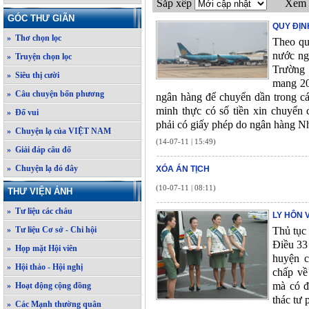
Sắp xếp
Xem 
GÓC THƯ GIÃN
QUY ĐỊN
» Thơ chọn lọc
Theo qu
nước ng
» Truyện chọn lọc
Trường 
» Siêu thị cười
mang 20
» Câu chuyện bốn phương
ngân hàng để chuyển dần trong các
minh thực có số tiền xin chuyển
» Đố vui
phải có giấy phép do ngân hàng N
» Chuyện lạ của VIỆT NAM
(14-07-11 | 15:49)
» Giải đáp câu đố
» Chuyện lạ đó đây
XÓA ÁN TỊCH
(10-07-11 | 08:11)
THƯ VIỆN ẢNH
» Tư liệu các cháu
LY HÔN 
» Tư liệu Cơ sở - Chi hội
Thủ tục 
Điều 33
» Họp mặt Hội viên
huyện c
» Hội thảo - Hội nghị
chấp về
mà có đ
» Hoạt động cộng đồng
thác tư
» Các Mạnh thường quân