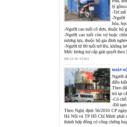
Phủ, đối
lý gồm:c
-Trẻ mồ 
-Người 
hóa, họ
-Người cao tuổi cô đơn, thuộc hộ 
-Người cao tuổi còn vợ hoặc chồ
nương tựa, thuộc hộ gia đình nghè
-Người từ 80 tuổi trở lên, không l
Mức lương trợ cấp giải quyết the
(06-12-10 | 15:02)
NHẬP HỘ
Người d
điều kiệ
Theo điề
trú tại 
-Có chỗ
-Đã tạm 
Theo Nghị định 56/2010 CP ngày 
Hà Nội và TP Hồ Chí Minh phải đảm
thành hợp đồng có công chứng ha