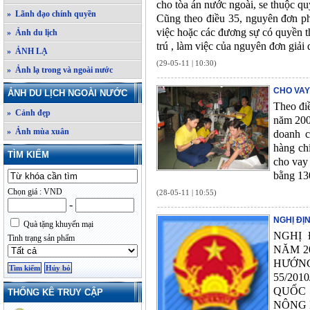
cho tòa án nước ngoài, se thuộc qu
» Lãnh đạo chính quyền
Cũng theo điều 35, nguyên đơn phả
việc hoặc các đương sự có quyền t
» Ảnh du lịch
trú , làm việc của nguyên đơn giải 
» ẢNH LẠ
(29-05-11 | 10:30)
» Ảnh lạ trong và ngoài nước
CHO VAY
ẢNH DU LỊCH NGOÀI NƯỚC
Theo đi
» Cảnh đẹp
năm 200
» Ảnh mùa xuân
doanh c
hàng chí
TÌM KIẾM
cho vay 
bằng 130
Chọn giá : VND
(28-05-11 | 10:55)
-
NGHỊ ĐỊ
Quà tặng khuyến mại
NGHỊ 
Tình trạng sản phẩm
NĂM 2
HƯỚN
55/20
QUỐC 
THỐNG KÊ TRUY CẬP
NÔNG 