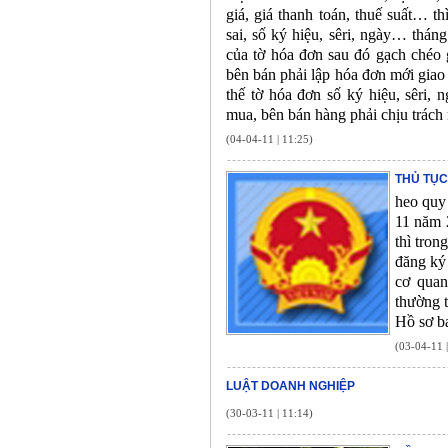
giá, giá thanh toán, thuế suất… t
sai, số ký hiệu, sêri, ngày… thá
của tờ hóa đơn sau đó gạch chéo 
bên bán phải lập hóa đơn mới giao
thế tờ hóa đơn số ký hiệu, sêr
mua, bên bán hàng phải chịu trách
(04-04-11 | 11:25)
THỦ TỤC
heo quy
11 năm 
thì tron
đăng ký 
cơ quan
thường t
Hồ sơ b
(03-04-11 
LUẬT DOANH NGHIỆP
(30-03-11 | 11:14)