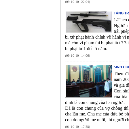
(09-10-10 | 22:04)
TÀNG TR
1-Theo 
Người n
trái phé
bị xử phạt hành chính về hành vi n
mà còn vi phạm thì bị phạt tù từ 3
bị phạt từ 1 đến 5 năm:
(09-10-10 | 14:06)
SINH CO
Theo đi
năm 200
và gia đ
Con sin
của tòa
định là con chung của hai người.
Đã là con chung của vợ chồng thì 
cha lẫn mẹ. Cha mẹ của đứa bé ph
con do người mẹ nuôi, thì người c
(01-10-10 | 17:28)