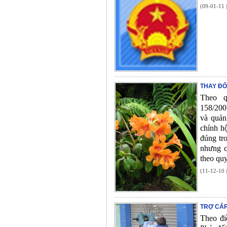
(09-01-11 
THAY ĐỔ
Theo q
158/200
và quản
chính h
đúng tr
nhưng c
theo quy
(11-12-10 
TRỢ CẤP
Theo đi