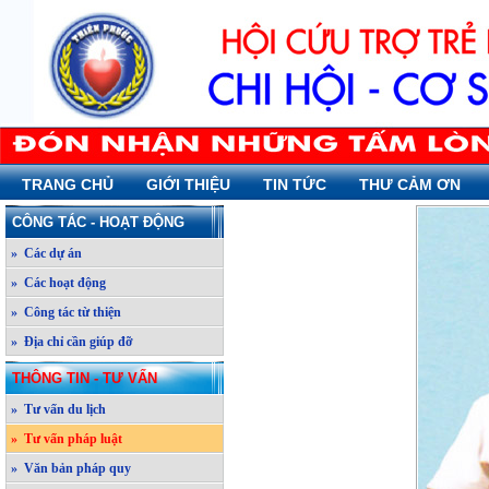
TRANG CHỦ
GIỚI THIỆU
TIN TỨC
THƯ CẢM ƠN
CÔNG TÁC - HOẠT ĐỘNG
» Các dự án
» Các hoạt động
» Công tác từ thiện
» Địa chỉ cần giúp đỡ
THÔNG TIN - TƯ VẤN
» Tư vấn du lịch
» Tư vấn pháp luật
» Văn bản pháp quy