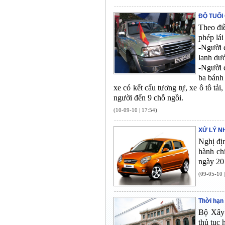
ĐỘ TUỔI
Theo đi
phép lái
-Người đ
lanh dướ
-Người đ
ba bánh 
xe có kết cấu tương tự, xe ô tô tải
người đến 9 chỗ ngồi.
(10-09-10 | 17:54)
XỬ LÝ N
Nghị đị
hành ch
ngày 20
(09-05-10 
Thời hạn 
Bộ Xây 
thủ tục 