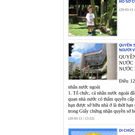
HỒ SƠ C
(29-03-11 
QUYỀN S
NGƯỜI V
QUYỀN
NƯỚC 
NƯỚC 
Điều 12
nhân nước ngoài
1. Tổ chức, cá nhân nước ngoài đầ
quan nhà nước có thẩm quyền cấp 
hạn được sở hữu nhà ở là thời hạn
trong Giấy chứng nhận quyền sở h
(20-03-11 | 13:52)
DI CHÚC