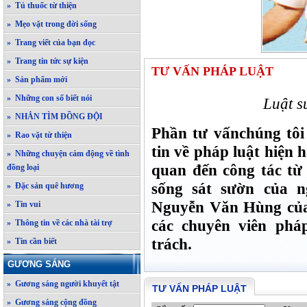
» Tủ thuốc từ thiện
» Mẹo vặt trong đời sống
» Trang viết của bạn đọc
» Trang tin tức sự kiện
TƯ VẤN PHÁP LUẬT
» Sản phẩm mới
» Những con số biết nói
Luật 
» NHẮN TÌM ĐỒNG ĐỘI
Phần tư vấnchúng tôi
» Rao vặt từ thiện
tin về pháp luật hiện
» Những chuyện cảm động về tình
quan đến công tác từ 
đồng loại
sống sát sườn của 
» Đặc sản quê hương
Nguyễn Văn Hùng của
» Tin vui
các chuyên viên phá
» Thông tin về các nhà tài trợ
trách.
» Tin cần biết
GƯƠNG SÁNG
» Gương sáng người khuyết tật
TƯ VẤN PHÁP LUẬT
» Gương sáng cộng đồng